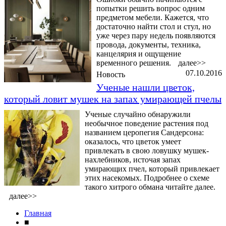
попытки решить вопрос одним
предметом мебели. Кажется, что
достаточно найти стол и стул, но
уже через пару недель появляются
провода, документы, техника,
канцелярия и ощущение
временного решения.
далее>>
07.10.2016
Новость
Ученые нашли цветок,
который ловит мушек на запах умирающей пчелы
Ученые случайно обнаружили
необычное поведение растения под
названием церопегия Сандерсона:
оказалось, что цветок умеет
привлекать в свою ловушку мушек-
нахлебников, источая запах
умирающих пчел, который привлекает
этих насекомых. Подробнее о схеме
такого хитрого обмана читайте далее.
далее>>
Главная
■