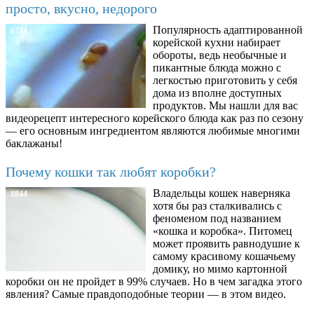
просто, вкусно, недорого
Популярность адаптированной
6734
корейской кухни набирает
обороты, ведь необычные и
пикантные блюда можно с
легкостью приготовить у себя
дома из вполне доступных
продуктов. Мы нашли для вас
видеорецепт интересного корейского блюда как раз по сезону
— его основным ингредиентом являются любимые многими
баклажаны!
Почему кошки так любят коробки?
Владельцы кошек наверняка
8844
хотя бы раз сталкивались с
феноменом под названием
«кошка и коробка». Питомец
может проявить равнодушие к
самому красивому кошачьему
домику, но мимо картонной
коробки он не пройдет в 99% случаев. Но в чем загадка этого
явления? Самые правдоподобные теории — в этом видео.