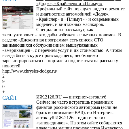
«Додж», «Крайслер» и «Плимут»
Профильный сайт порадует видео о ремонте
и диагностике автомобилей «Додж»,
«Крайслер» и «Плимут» - и современных
моделей, и винтажных маслкаров.
Специалисты расскажут, как
эксплуатировать авто, дабы избежать серьезных поломок. В
разделе «Дисконтная программа» есть список СТО,
занимающихся обслуживанием вышеуказанных
«американцев», с перечнем услуг и их стоимостью. А чтобы
всегда быть в курсе происходящего, необходимо
зарегистрироваться на портале и подписаться на рассылку
новостей.
http://www.chrysler-dodge.ru/
2
9
0
+
САЙТ
ИЖ.2126.RU — интернет-автоклуб
Сейчас не часто встретишь преданных
фанатов российского автопрома (если не
брать во внимание ВАЗ), но Интернет-
автоклуб ИЖ-2126 – один из таких
«заповедников». На этом сайте собираются
владельцы машин производства Ижевского