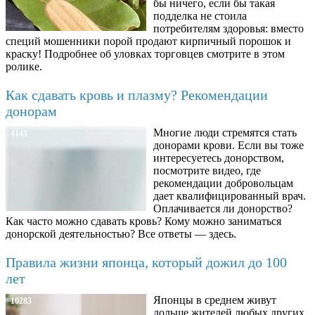
бы ничего, если бы такая
подделка не стоила
потребителям здоровья: вместо
специй мошенники порой продают кирпичный порошок и
краску! Подробнее об уловках торговцев смотрите в этом
ролике.
Как сдавать кровь и плазму? Рекомендации
донорам
Многие люди стремятся стать
4143
донорами крови. Если вы тоже
интересуетесь донорством,
посмотрите видео, где
рекомендации добровольцам
дает квалифицированный врач.
Оплачивается ли донорство?
Как часто можно сдавать кровь? Кому можно заниматься
донорской деятельностью? Все ответы — здесь.
Правила жизни японца, который дожил до 100
лет
Японцы в среднем живут
10283
дольше жителей любых других