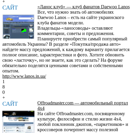
+
САЙТ
«Ланос клуб» — клуб фанатов Daewoo Lanos
Все, что нужно знать об автомобилях
Daewoo Lanos – есть на сайте украинского
клуба фанатов модели.
Владельцы-«ланосоводы» оставляют
комментарии, советы и предложения.
Планируете приобрести самый популярный
автомобиль Украины? В разделе «Покупка/продажа авто»
найдете массу предложений, к каждому варианту прилагается
полное описание, характеристики и фото. Хотите обновить
свою «ласточку», но не знаете, как это сделать? На форуме
обязательно поделятся ценными советами и собственными
опытом.
http://www.lanos.in.ua/
1
8
0
+
САЙТ
Offroadmaster.com — автомобильный портал
4x4
На сайте Offroadmaster.com, посвященному
культуре, философии и стилю жизни 4х4,
любой поклонник джипов, «паркетников» и
кроссоверов почерпнет массу полезной