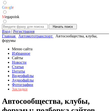
G
o
o
g
l
e
M
egapoisk
Вход
|
Регистрация
Главная
Автомототранспорт
Автосообщества, клубы,
форумы
Меню сайта
Избранное
Сайты
Новости
Статьи
Цитаты
Видеофайлы
Аудиофайлы
Фотографии
Закладки
Автосообщества, клубы,
форумы: подборка сайтов