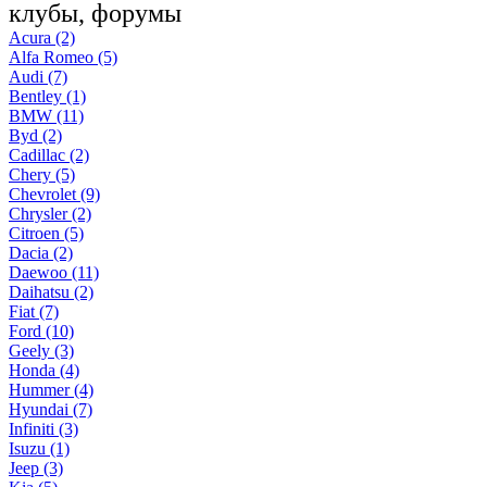
клубы, форумы
Acura (2)
Alfa Romeo (5)
Audi (7)
Bentley (1)
BMW (11)
Byd (2)
Cadillac (2)
Chery (5)
Chevrolet (9)
Chrysler (2)
Citroen (5)
Dacia (2)
Daewoo (11)
Daihatsu (2)
Fiat (7)
Ford (10)
Geely (3)
Honda (4)
Hummer (4)
Hyundai (7)
Infiniti (3)
Isuzu (1)
Jeep (3)