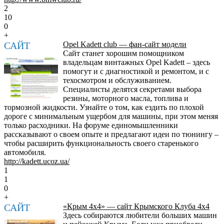
2
10
0
+
САЙТ
Opel Kadett club — фан-сайт модели
Сайт станет хорошим помощником
владельцам винтажных Opel Kadett – здесь
помогут и с диагностикой и ремонтом, и с
техосмотром и обслуживанием.
Специалисты делятся секретами выбора
резины, моторного масла, топлива и
тормозной жидкости. Узнайте о том, как ездить по плохой
дороге с минимальным ущербом для машины, при этом меняя
только расходники. На форуме единомышленники
рассказывают о своем опыте и предлагают идеи по тюнингу –
чтобы расширить функциональность своего старенького
автомобиля.
http://kadett.ucoz.ua/
1
1
0
+
САЙТ
«Крым 4х4» — сайт Крымского Клуба 4х4
Здесь собираются любители больших машин