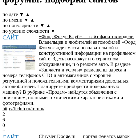
по дате
▼
▲
по имени
▼
▲
по популярности
▼
▲
по уровню сложности
▼
САЙТ
«Форд Фокус Клуб» — сайт фанатов модели
Владельцев и любителей автомобилей «Форд
Фокус» ждет масса познавательной и
конструктивной информации на профильном
сайте. Здесь расскажут и о сервисном
обслуживании, и о ремонте авто. В разделе
«Запчасти и услуги» размещены адреса и
номера телефонов СТО и автомагазинов с хорошей
репутацией и положительными комментариями довольных
автолюбителей. Планируете приобрести подержанную
машину? В рубрике «Продам» найдутся объявления с
описанием, полными техническими характеристиками и
фотографиями.
http://ffclub.ru/forum/
2
6
0
+
САЙТ
Chrysler-Dodge.ru — портал фанатов марок