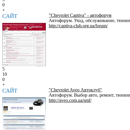
0
+
САЙТ
"Chevrolet Captiva" - автофорум
Автофорум. Уход, обслуживание, тюнинг
http://captiva-club.org.ua/forum/
5
10
0
+
САЙТ
"Chevrolet Aveo Автоклуб"
Автофорум. Выбор авто, ремонт, тюнинг,
http://aveo.com.ua/smf/