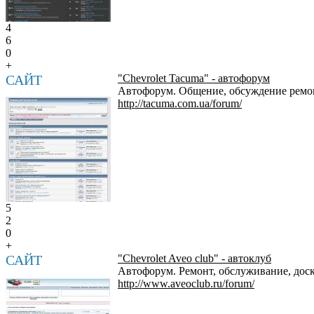
4
6
0
+
САЙТ
"Chevrolet Tacuma" - автофорум
Автофорум. Общение, обсуждение ремонт
http://tacuma.com.ua/forum/
5
2
0
+
САЙТ
"Chevrolet Aveo club" - автоклуб
Автофорум. Ремонт, обслуживание, доск
http://www.aveoclub.ru/forum/