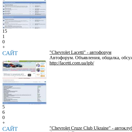
15
1
0
+
САЙТ
"Chevrolet Lacetti" - автофорум
Автофорум. Объявления, общалка, обсуж
http://lacetti.com.ua/ipb/
5
6
0
+
САЙТ
"Chevrolet Cruze Club Ukraine" - автоклу