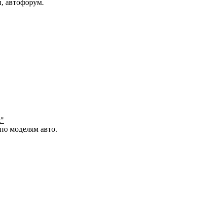
и, автофорум.
t"
по моделям авто.