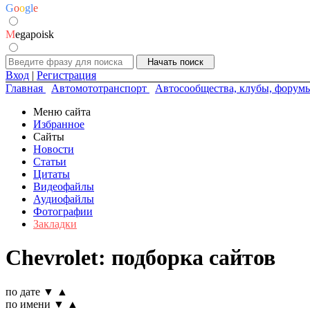
G
o
o
g
l
e
M
egapoisk
Вход
|
Регистрация
Главная
Автомототранспорт
Автосообщества, клубы, форум
Меню сайта
Избранное
Сайты
Новости
Статьи
Цитаты
Видеофайлы
Аудиофайлы
Фотографии
Закладки
Chevrolet: подборка сайтов
по дате
▼
▲
по имени
▼
▲