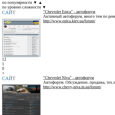
по популярности
▼
▲
по уровню сложности
▼
САЙТ
"Chevrolet Epica" - автофорум
Активный автофорум, много тем по ре
http://www.epica.kiev.ua/forum/
12
1
0
+
САЙТ
"Chevrolet Niva" - автофорум
Автофорум. Обсуждение, продажа, тех.з
http://www.chevy-niva.in.ua/forum/