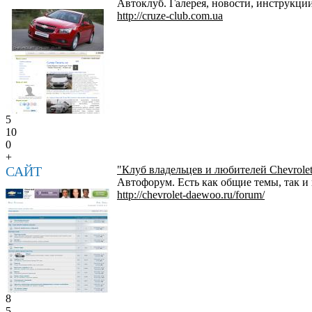
Автоклуб. Галерея, новости, инструкци
http://cruze-club.com.ua
5
10
0
+
САЙТ
"Клуб владельцев и любителей Chevrole
Автофорум. Есть как общие темы, так и 
http://chevrolet-daewoo.ru/forum/
8
5