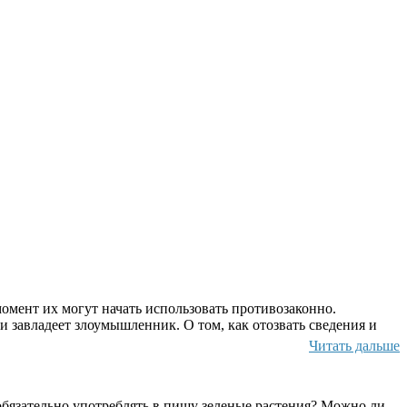
омент их могут начать использовать противозаконно.
и завладеет злоумышленник. О том, как отозвать сведения и
Читать дальше
бязательно употреблять в пищу зеленые растения? Можно ли