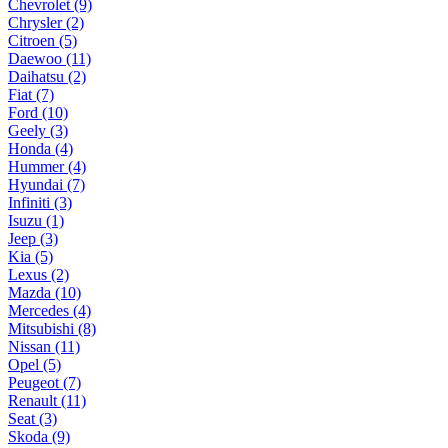
Chevrolet (9)
Chrysler (2)
Citroen (5)
Daewoo (11)
Daihatsu (2)
Fiat (7)
Ford (10)
Geely (3)
Honda (4)
Hummer (4)
Hyundai (7)
Infiniti (3)
Isuzu (1)
Jeep (3)
Kia (5)
Lexus (2)
Mazda (10)
Mercedes (4)
Mitsubishi (8)
Nissan (11)
Opel (5)
Peugeot (7)
Renault (11)
Seat (3)
Skoda (9)