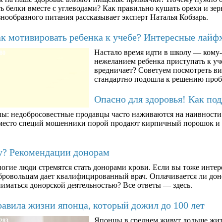
ть белки вместе с углеводами? Как правильно кушать орехи и з
знообразного питания рассказывает эксперт Наталья Кобзарь.
к мотивировать ребенка к учебе? Интересные лайф
Настало время идти в школу — кому-т
80
нежеланием ребенка приступать к уче
вредничает? Советуем посмотреть ви
стандартно подошла к решению про
Опасно для здоровья! Как по
ны: недобросовестные продавцы часто наживаются на наивности п
вместо специй мошенники порой продают кирпичный порошок и к
му? Рекомендации донорам
огие люди стремятся стать донорами крови. Если вы тоже интер
бровольцам дает квалифицированный врач. Оплачивается ли дон
ниматься донорской деятельностью? Все ответы — здесь.
авила жизни японца, который дожил до 100 лет
Японцы в среднем живут дольше жит
283