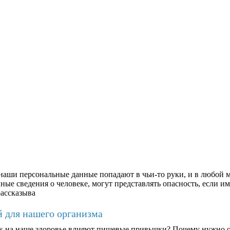
аши персональные данные попадают в чьи-то руки, и в любой м
ые сведения о человеке, могут представлять опасность, если им
рассказыва
й для нашего организма
к на наше здоровье влияют пищевые привычки? Почему нужно о