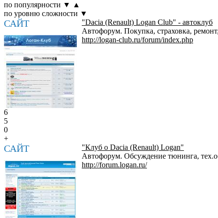
по популярности
▼
▲
по уровню сложности
▼
САЙТ
"Dacia (Renault) Logan Club" - автоклуб
Автофорум. Покупка, страховка, ремонт
http://logan-club.ru/forum/index.php
6
5
0
+
САЙТ
"Клуб о Dacia (Renault) Logan"
Автофорум. Обсуждение тюнинга, тех.о
http://forum.logan.ru/