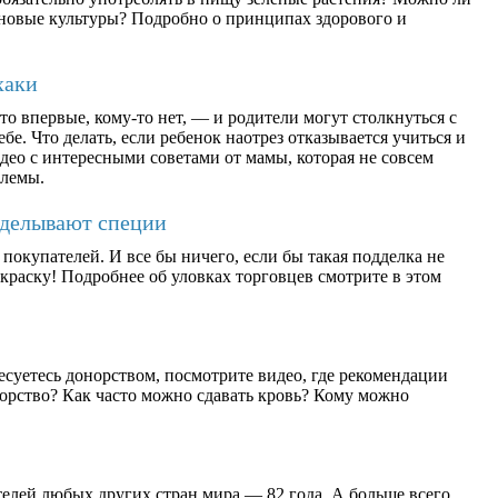
ерновые культуры? Подробно о принципах здорового и
хаки
о впервые, кому-то нет, — и родители могут столкнуться с
бе. Что делать, если ребенок наотрез отказывается учиться и
део с интересными советами от мамы, которая не совсем
блемы.
дделывают специи
окупателей. И все бы ничего, если бы такая подделка не
раску! Подробнее об уловках торговцев смотрите в этом
есуетесь донорством, посмотрите видео, где рекомендации
орство? Как часто можно сдавать кровь? Кому можно
елей любых других стран мира — 82 года. А больше всего