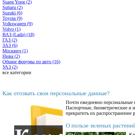
Ssang Yong (2)
Subaru (2)
Suzuki (6)
Toyota (9)
Volkswagen (9)
Volvo (1)
ВАЗ (Lada) (18)
ГАЗ (2)
ЗАЗ (6)
Москвич (1)
Нива (2)
Общие форумы по авто (16)
УАЗ (2)
все категории
Последние добавленные материалы
Как отозвать свои персональные данные?
Почти ежедневно персональные н
6602
Паспортные, биометрические и ин
прекратить их распространение 
О пользе зеленых растени
Ка
4784