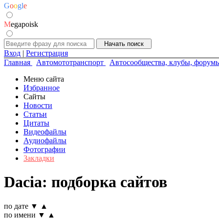
G
o
o
g
l
e
M
egapoisk
Вход
|
Регистрация
Главная
Автомототранспорт
Автосообщества, клубы, форум
Меню сайта
Избранное
Сайты
Новости
Статьи
Цитаты
Видеофайлы
Аудиофайлы
Фотографии
Закладки
Dacia: подборка сайтов
по дате
▼
▲
по имени
▼
▲