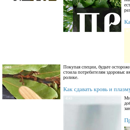
ес
ра
Ка
87
Покупая специи, будьте осторож
5903
стоила потребителям здоровья: 
ролике.
Как сдавать кровь и плаз
Мн
4143
до
за
Пр
10