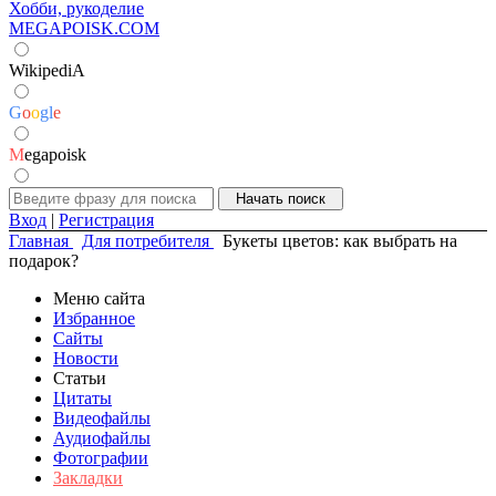
Хобби, рукоделие
MEGAPOISK.COM
WikipediA
G
o
o
g
l
e
M
egapoisk
Вход
|
Регистрация
Главная
Для потребителя
Букеты цветов: как выбрать на
подарок?
Меню сайта
Избранное
Сайты
Новости
Статьи
Цитаты
Видеофайлы
Аудиофайлы
Фотографии
Закладки