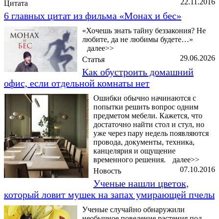
22.11.2016
Цитата
6 главных цитат из фильма «Монах и бес»
«Хочешь знать тайну беззакония? Не
любите, да не любимы будете…»
далее>>
29.06.2026
Статья
Как обустроить домашний
офис, если отдельной комнаты нет
Ошибки обычно начинаются с
попытки решить вопрос одним
предметом мебели. Кажется, что
достаточно найти стол и стул, но
уже через пару недель появляются
провода, документы, техника,
канцелярия и ощущение
временного решения.
далее>>
07.10.2016
Новость
Ученые нашли цветок,
который ловит мушек на запах умирающей пчелы
Ученые случайно обнаружили
необычное поведение растения под