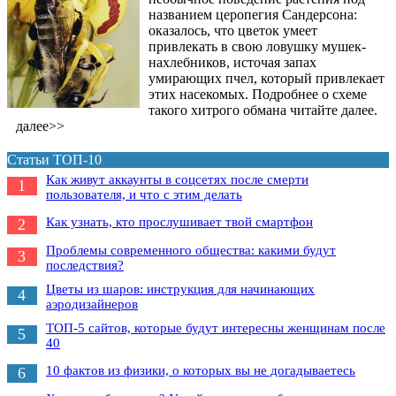
названием церопегия Сандерсона:
оказалось, что цветок умеет
привлекать в свою ловушку мушек-
нахлебников, источая запах
умирающих пчел, который привлекает
этих насекомых. Подробнее о схеме
такого хитрого обмана читайте далее.
далее>>
Статьи ТОП-10
Как живут аккаунты в соцсетях после смерти
1
пользователя, и что с этим делать
Как узнать, кто прослушивает твой смартфон
2
Проблемы современного общества: какими будут
3
последствия?
Цветы из шаров: инструкция для начинающих
4
аэродизайнеров
ТОП-5 сайтов, которые будут интересны женщинам после
5
40
10 фактов из физики, о которых вы не догадываетесь
6