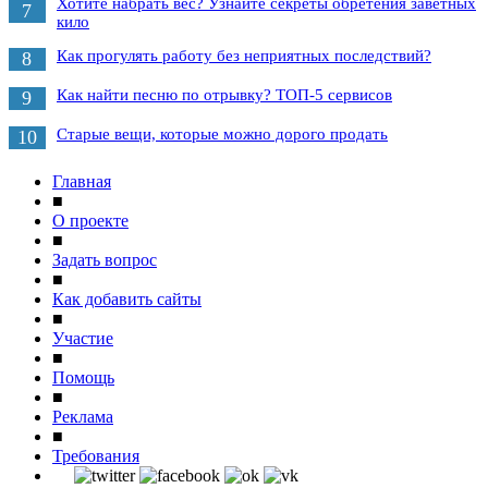
Хотите набрать вес? Узнайте секреты обретения заветных
7
кило
Как прогулять работу без неприятных последствий?
8
Как найти песню по отрывку? ТОП-5 сервисов
9
Старые вещи, которые можно дорого продать
10
Главная
■
О проекте
■
Задать вопрос
■
Как добавить сайты
■
Участие
■
Помощь
■
Реклама
■
Требования