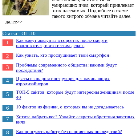
умирающих пчел, который привлекает
этих насекомых. Подробнее о схеме
такого хитрого обмана читайте далее.
далее>>
Статьи ТОП-10
Как живут аккаунты в соцсетях после смерти
1
пользователя, и что с этим делать
Как узнать, кто прослушивает твой смартфон
2
Проблемы современного общества: какими будут
3
последствия?
Цветы из шаров: инструкция для начинающих
4
аэродизайнеров
ТОП-5 сайтов, которые будут интересны женщинам после
5
40
10 фактов из физики, о которых вы не догадываетесь
6
Хотите набрать вес? Узнайте секреты обретения заветных
7
кило
Как прогулять работу без неприятных последствий?
8