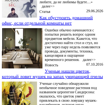
любите, да не любимы будете…»
далее>>
29.06.2026
Статья
Как обустроить домашний
офис, если отдельной комнаты нет
Ошибки обычно начинаются с
попытки решить вопрос одним
предметом мебели. Кажется, что
достаточно найти стол и стул, но
уже через пару недель появляются
провода, документы, техника,
канцелярия и ощущение
временного решения.
далее>>
07.10.2016
Новость
Ученые нашли цветок,
который ловит мушек на запах умирающей пчелы
Ученые случайно обнаружили
необычное поведение растения под
названием церопегия Сандерсона:
оказалось, что цветок умеет
привлекать в свою ловушку мушек-
нахлебников, источая запах