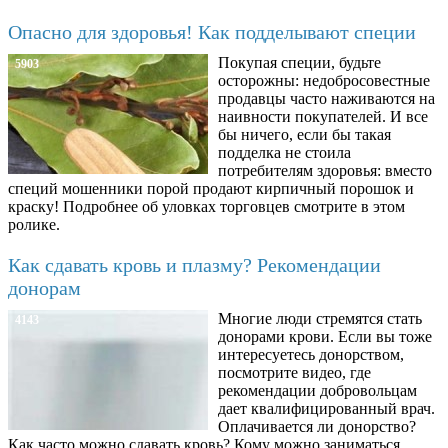
Опасно для здоровья! Как подделывают специи
Покупая специи, будьте
5903
осторожны: недобросовестные
продавцы часто наживаются на
наивности покупателей. И все
бы ничего, если бы такая
подделка не стоила
потребителям здоровья: вместо
специй мошенники порой продают кирпичный порошок и
краску! Подробнее об уловках торговцев смотрите в этом
ролике.
Как сдавать кровь и плазму? Рекомендации
донорам
Многие люди стремятся стать
4143
донорами крови. Если вы тоже
интересуетесь донорством,
посмотрите видео, где
рекомендации добровольцам
дает квалифицированный врач.
Оплачивается ли донорство?
Как часто можно сдавать кровь? Кому можно заниматься