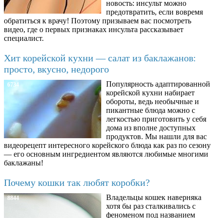
новость: инсульт можно
предотвратить, если вовремя
обратиться к врачу! Поэтому призываем вас посмотреть
видео, где о первых признаках инсульта рассказывает
специалист.
Хит корейской кухни — салат из баклажанов:
просто, вкусно, недорого
Популярность адаптированной
6734
корейской кухни набирает
обороты, ведь необычные и
пикантные блюда можно с
легкостью приготовить у себя
дома из вполне доступных
продуктов. Мы нашли для вас
видеорецепт интересного корейского блюда как раз по сезону
— его основным ингредиентом являются любимые многими
баклажаны!
Почему кошки так любят коробки?
Владельцы кошек наверняка
8844
хотя бы раз сталкивались с
феноменом под названием