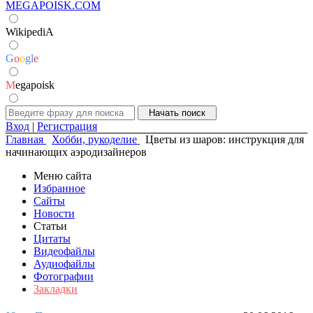
MEGAPOISK.COM
WikipediA
G
o
o
g
l
e
M
egapoisk
Вход
|
Регистрация
Главная
Хобби, рукоделие
Цветы из шаров: инструкция для
начинающих аэродизайнеров
Меню сайта
Избранное
Сайты
Новости
Статьи
Цитаты
Видеофайлы
Аудиофайлы
Фотографии
Закладки