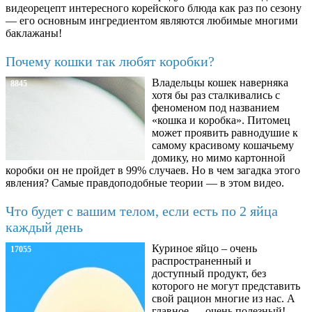
видеорецепт интересного корейского блюда как раз по сезону
— его основным ингредиентом являются любимые многими
баклажаны!
Почему кошки так любят коробки?
Владельцы кошек наверняка
8845
хотя бы раз сталкивались с
феноменом под названием
«кошка и коробка». Питомец
может проявить равнодушие к
самому красивому кошачьему
домику, но мимо картонной
коробки он не пройдет в 99% случаев. Но в чем загадка этого
явления? Самые правдоподобные теории — в этом видео.
Что будет с вашим телом, если есть по 2 яйца
каждый день
Куриное яйцо – очень
17055
распространенный и
доступный продукт, без
которого не могут представить
свой рацион многие из нас. А
главное — очень полезный!