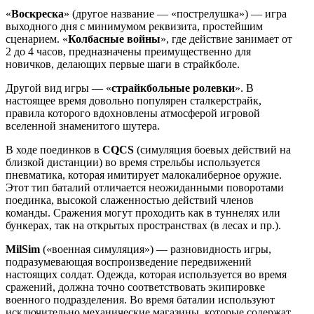
«
Воскреска
» (другое название — «пострелушка») — игра
выходного дня с минимумом реквизита, простейшим
сценарием. «
Колбасные войны
», где действие занимает от
2 до 4 часов, предназначены преимущественно для
новичков, делающих первые шаги в страйкболе.
Другой вид игры — «
страйкбольные ролевки
». В
настоящее время довольно популярен сталкерстрайк,
правила которого вдохновлены атмосферой игровой
вселенной знаменитого шутера.
В ходе поединков в
CQCS
(симуляция боевых действий на
близкой дистанции) во время стрельбы используется
пневматика, которая имитирует малокалиберное оружие.
Этот тип баталий отличается неожиданными поворотами
поединка, высокой слаженностью действий членов
команды. Сражения могут проходить как в туннелях или
бункерах, так на открытых пространствах (в лесах и пр.).
MilSim
(«военная симуляция») — разновидность игры,
подразумевающая воспроизведение передвижений
настоящих солдат. Одежда, которая используется во время
сражений, должна точно соответствовать экипировке
военного подразделения. Во время баталии используют
исключительно механические магазины, которые содержат