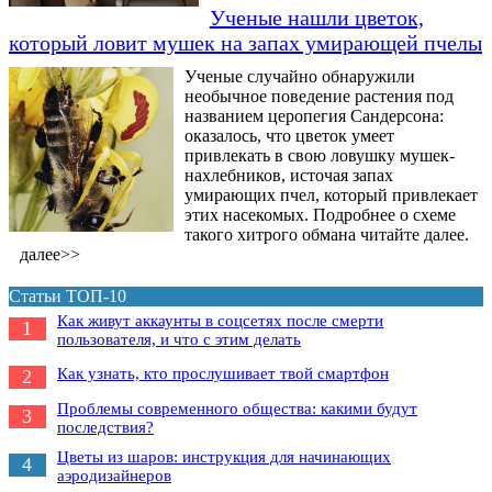
Ученые нашли цветок,
который ловит мушек на запах умирающей пчелы
Ученые случайно обнаружили
необычное поведение растения под
названием церопегия Сандерсона:
оказалось, что цветок умеет
привлекать в свою ловушку мушек-
нахлебников, источая запах
умирающих пчел, который привлекает
этих насекомых. Подробнее о схеме
такого хитрого обмана читайте далее.
далее>>
Статьи ТОП-10
Как живут аккаунты в соцсетях после смерти
1
пользователя, и что с этим делать
Как узнать, кто прослушивает твой смартфон
2
Проблемы современного общества: какими будут
3
последствия?
Цветы из шаров: инструкция для начинающих
4
аэродизайнеров