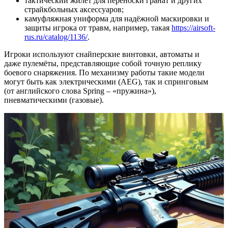
тактический жилет для переноски гранат и других
страйкбольных аксессуаров;
камуфляжная униформа для надёжной маскировки и
защиты игрока от травм, например, такая
https://airsoft-
rus.ru/catalog/1136/
.
Игроки используют снайперские винтовки, автоматы и
даже пулемёты, представляющие собой точную реплику
боевого снаряжения. По механизму работы такие модели
могут быть как электрическими (AEG), так и спринговым
(от английского слова Spring – «пружина»),
пневматическими (газовые).