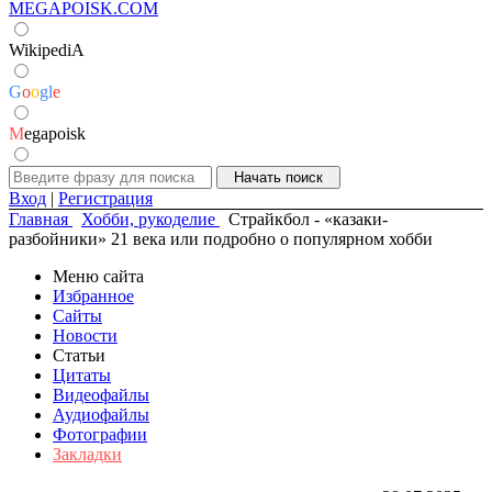
MEGAPOISK.COM
WikipediA
G
o
o
g
l
e
M
egapoisk
Вход
|
Регистрация
Главная
Хобби, рукоделие
Страйкбол - «казаки-
разбойники» 21 века или подробно о популярном хобби
Меню сайта
Избранное
Сайты
Новости
Статьи
Цитаты
Видеофайлы
Аудиофайлы
Фотографии
Закладки