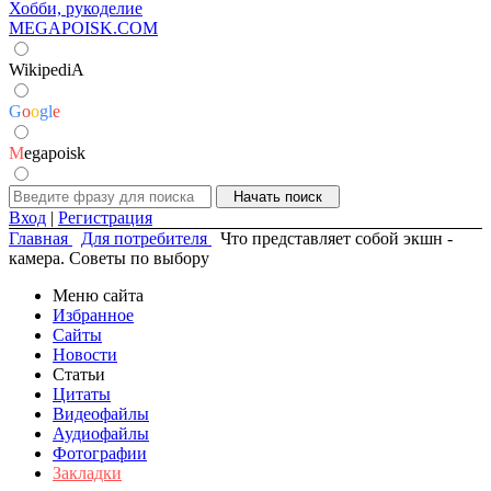
Хобби, рукоделие
MEGAPOISK.COM
WikipediA
G
o
o
g
l
e
M
egapoisk
Вход
|
Регистрация
Главная
Для потребителя
Что представляет собой экшн -
камера. Советы по выбору
Меню сайта
Избранное
Сайты
Новости
Статьи
Цитаты
Видеофайлы
Аудиофайлы
Фотографии
Закладки