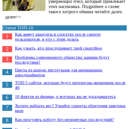
умирающих пчел, который привлекает
этих насекомых. Подробнее о схеме
такого хитрого обмана читайте далее.
далее>>
Статьи ТОП-10
Как живут аккаунты в соцсетях после смерти
1
пользователя, и что с этим делать
Как узнать, кто прослушивает твой смартфон
2
Проблемы современного общества: какими будут
3
последствия?
Цветы из шаров: инструкция для начинающих
4
аэродизайнеров
ТОП-5 сайтов, которые будут интересны женщинам после
5
40
10 фактов из физики, о которых вы не догадываетесь
6
Хотите набрать вес? Узнайте секреты обретения заветных
7
кило
Как прогулять работу без неприятных последствий?
8