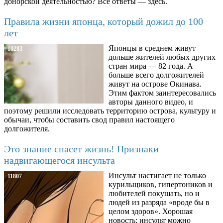
донорской деятельностью? Все ответы — здесь.
Правила жизни японца, который дожил до 100
лет
Японцы в среднем живут
10283
дольше жителей любых других
стран мира — 82 года. А
больше всего долгожителей
живут на острове Окинава.
Этим фактом заинтересовались
авторы данного видео, и
поэтому решили исследовать территорию острова, культуру и
обычаи, чтобы составить свод правил настоящего
долгожителя.
Это знание спасет жизнь! Признаки
надвигающегося инсульта
Инсульт настигает не только
11807
курильщиков, гипертоников и
любителей покушать, но и
людей из разряда «вроде бы в
целом здоров». Хорошая
новость: инсульт можно