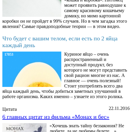
может проявить равнодушие к
самому красивому кошачьему
домику, но мимо картонной
коробки он не пройдет в 99% случаев. Но в чем загадка этого
явления? Самые правдоподобные теории — в этом видео.
Что будет с вашим телом, если есть по 2 яйца
каждый день
Куриное яйцо – очень
17053
распространенный и
доступный продукт, без
которого не могут представить
свой рацион многие из нас. А
главное — очень полезный!
Стоит употреблять всего два
яйца каждый день, чтобы добиться заметных улучшений в
работе организма. Каких именно – узнаете из этого ролика.
22.11.2016
Цитата
6 главных цитат из фильма «Монах и бес»
«Хочешь знать тайну беззакония? Не
любите, да не любимы будете…»