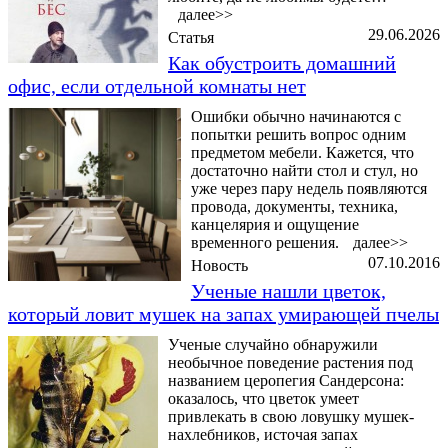
далее>>
29.06.2026
Статья
Как обустроить домашний
офис, если отдельной комнаты нет
Ошибки обычно начинаются с
попытки решить вопрос одним
предметом мебели. Кажется, что
достаточно найти стол и стул, но
уже через пару недель появляются
провода, документы, техника,
канцелярия и ощущение
временного решения.
далее>>
07.10.2016
Новость
Ученые нашли цветок,
который ловит мушек на запах умирающей пчелы
Ученые случайно обнаружили
необычное поведение растения под
названием церопегия Сандерсона:
оказалось, что цветок умеет
привлекать в свою ловушку мушек-
нахлебников, источая запах