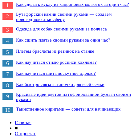
Как сделать куклу из капроновых колготок за один час?
1
Бутафорский камин своими руками — создаем
2
новогоднюю атмосферу
Одежда для собак своими руками за полчаса
3
Как сшить платье своими руками за один час?
4
Плетем браслеты из резинок на станке
5
Как научиться стилю росписи хохлома?
6
Как научиться шить лоскутное одеяло?
7
Как быстро связать тапочки для всей семьи
8
Красивые идеи цветов из гофрированной бумаги своими
9
руками
Таинственное киригами — советы для начинающих
10
Главная
■
О проекте