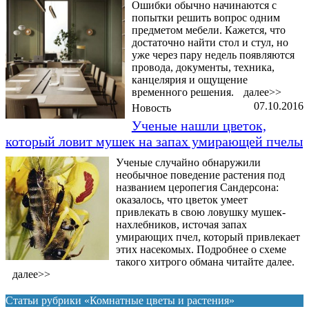
Ошибки обычно начинаются с
попытки решить вопрос одним
предметом мебели. Кажется, что
достаточно найти стол и стул, но
уже через пару недель появляются
провода, документы, техника,
канцелярия и ощущение
временного решения.
далее>>
07.10.2016
Новость
Ученые нашли цветок,
который ловит мушек на запах умирающей пчелы
Ученые случайно обнаружили
необычное поведение растения под
названием церопегия Сандерсона:
оказалось, что цветок умеет
привлекать в свою ловушку мушек-
нахлебников, источая запах
умирающих пчел, который привлекает
этих насекомых. Подробнее о схеме
такого хитрого обмана читайте далее.
далее>>
Статьи рубрики «Комнатные цветы и растения»