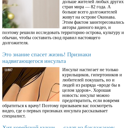
дольше жителей любых других
стран мира — 82 года. А
больше всего долгожителей
живут на острове Окинава.
Этим фактом заинтересовались
авторы данного видео, и
поэтому решили исследовать территорию острова, культуру и
обычаи, чтобы составить свод правил настоящего
долгожителя.
Это знание спасет жизнь! Признаки
надвигающегося инсульта
Инсульт настигает не только
11807
курильщиков, гипертоников и
любителей покушать, но и
людей из разряда «вроде бы в
целом здоров». Хорошая
новость: инсульт можно
предотвратить, если вовремя
обратиться к врачу! Поэтому призываем вас посмотреть
видео, где о первых признаках инсульта рассказывает
специалист.
Хит корейской кухни — салат из баклажанов: