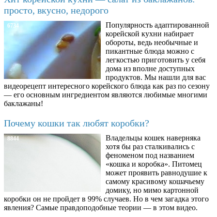
просто, вкусно, недорого
Популярность адаптированной
6734
корейской кухни набирает
обороты, ведь необычные и
пикантные блюда можно с
легкостью приготовить у себя
дома из вполне доступных
продуктов. Мы нашли для вас
видеорецепт интересного корейского блюда как раз по сезону
— его основным ингредиентом являются любимые многими
баклажаны!
Почему кошки так любят коробки?
Владельцы кошек наверняка
8844
хотя бы раз сталкивались с
феноменом под названием
«кошка и коробка». Питомец
может проявить равнодушие к
самому красивому кошачьему
домику, но мимо картонной
коробки он не пройдет в 99% случаев. Но в чем загадка этого
явления? Самые правдоподобные теории — в этом видео.