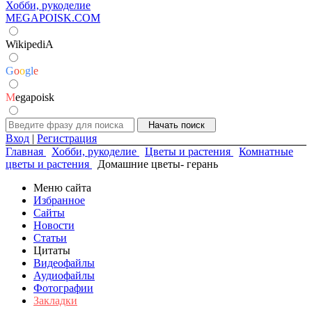
Хобби, рукоделие
MEGAPOISK.COM
WikipediA
G
o
o
g
l
e
M
egapoisk
Вход
|
Регистрация
Главная
Хобби, рукоделие
Цветы и растения
Комнатные
цветы и растения
Домашние цветы- герань
Меню сайта
Избранное
Сайты
Новости
Статьи
Цитаты
Видеофайлы
Аудиофайлы
Фотографии
Закладки