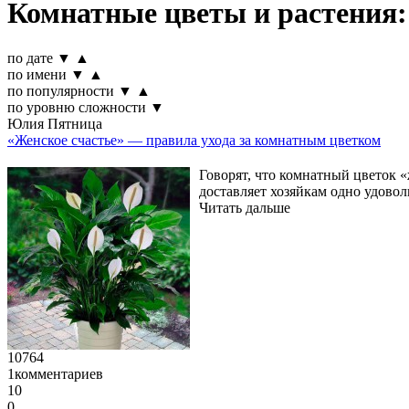
Комнатные цветы и растения:
по дате
▼
▲
по имени
▼
▲
по популярности
▼
▲
по уровню сложности
▼
Юлия Пятница
«Женское счастье» — правила ухода за комнатным цветком
Говорят, что комнатный цветок «
доставляет хозяйкам одно удовол
Читать дальше
10764
1
комментариев
10
0