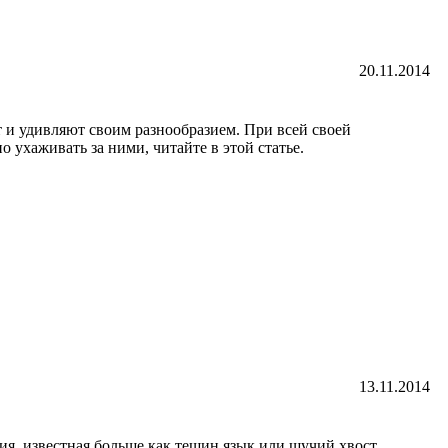
20.11.2014
 и удивляют своим разнообразием. При всей своей
 ухаживать за ними, читайте в этой статье.
13.11.2014
я, известная больше как тещин язык или щучий хвост.