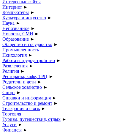
Интересные сайты
Интернет
►
Компьютеры
►
Культура и искусство
►
Наука
►
Непознанное
►
Новости, СМИ
►
Образование
►
Общество и государство
►
Промышленность
Психология
►
Работа и трудоустройство
►
Развлечения
►
Религия
►
Рестораны, кафе, ТРЦ
►
Родители и дети
►
Сельское хозяйство
►
Спорт
►
Справки и информация
►
Строительство и ремонт
►
Телефония и связь
►
Торговля
Туризм, путешествия, отдых
►
Услуги
►
Финансы
►