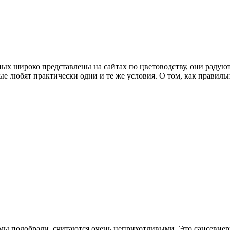
ых широко представлены на сайтах по цветоводству, они радуют
е любят практически одни и те же условия. О том, как правильно
мы подобрали, считаются очень неприхотливыми. Это сансевиери