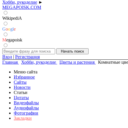
Хобби, рукоделие
►
MEGAPOISK.COM
WikipediA
G
o
o
g
l
e
M
egapoisk
Вход
|
Регистрация
Главная
Хобби, рукоделие
Цветы и растения
Комнатные цве
Меню сайта
Избранное
Сайты
Новости
Статьи
Цитаты
Видеофайлы
Аудиофайлы
Фотографии
Закладки