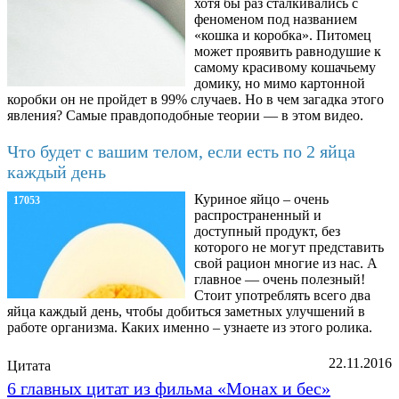
хотя бы раз сталкивались с
феноменом под названием
«кошка и коробка». Питомец
может проявить равнодушие к
самому красивому кошачьему
домику, но мимо картонной
коробки он не пройдет в 99% случаев. Но в чем загадка этого
явления? Самые правдоподобные теории — в этом видео.
Что будет с вашим телом, если есть по 2 яйца
каждый день
Куриное яйцо – очень
17053
распространенный и
доступный продукт, без
которого не могут представить
свой рацион многие из нас. А
главное — очень полезный!
Стоит употреблять всего два
яйца каждый день, чтобы добиться заметных улучшений в
работе организма. Каких именно – узнаете из этого ролика.
22.11.2016
Цитата
6 главных цитат из фильма «Монах и бес»