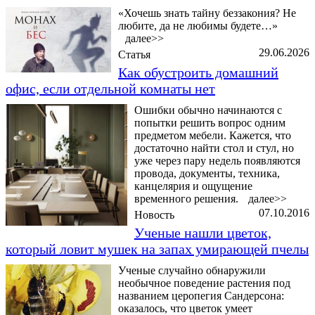
«Хочешь знать тайну беззакония? Не
любите, да не любимы будете…»
далее>>
29.06.2026
Статья
Как обустроить домашний
офис, если отдельной комнаты нет
Ошибки обычно начинаются с
попытки решить вопрос одним
предметом мебели. Кажется, что
достаточно найти стол и стул, но
уже через пару недель появляются
провода, документы, техника,
канцелярия и ощущение
временного решения.
далее>>
07.10.2016
Новость
Ученые нашли цветок,
который ловит мушек на запах умирающей пчелы
Ученые случайно обнаружили
необычное поведение растения под
названием церопегия Сандерсона:
оказалось, что цветок умеет