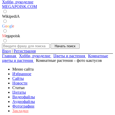
Хобби, рукоделие
MEGAPOISK.COM
WikipediA
G
o
o
g
l
e
M
egapoisk
Вход
|
Регистрация
Главная
Хобби, рукоделие
Цветы и растения
Комнатные
цветы и растения
Комнатные растения – фото кактусов
Меню сайта
Избранное
Сайты
Новости
Статьи
Цитаты
Видеофайлы
Аудиофайлы
Фотографии
Закладки