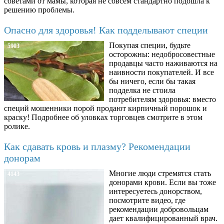
советами от мамы, которая не совсем стандартно подошла к
решению проблемы.
Опасно для здоровья! Как подделывают специи
Покупая специи, будьте
5903
осторожны: недобросовестные
продавцы часто наживаются на
наивности покупателей. И все
бы ничего, если бы такая
подделка не стоила
потребителям здоровья: вместо
специй мошенники порой продают кирпичный порошок и
краску! Подробнее об уловках торговцев смотрите в этом
ролике.
Как сдавать кровь и плазму? Рекомендации
донорам
Многие люди стремятся стать
4143
донорами крови. Если вы тоже
интересуетесь донорством,
посмотрите видео, где
рекомендации добровольцам
дает квалифицированный врач.