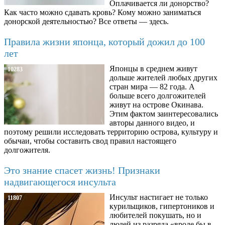
Оплачивается ли донорство?
Как часто можно сдавать кровь? Кому можно заниматься
донорской деятельностью? Все ответы — здесь.
Правила жизни японца, который дожил до 100
лет
Японцы в среднем живут
10283
дольше жителей любых других
стран мира — 82 года. А
больше всего долгожителей
живут на острове Окинава.
Этим фактом заинтересовались
авторы данного видео, и
поэтому решили исследовать территорию острова, культуру и
обычаи, чтобы составить свод правил настоящего
долгожителя.
Это знание спасет жизнь! Признаки
надвигающегося инсульта
Инсульт настигает не только
11807
курильщиков, гипертоников и
любителей покушать, но и
людей из разряда «вроде бы в