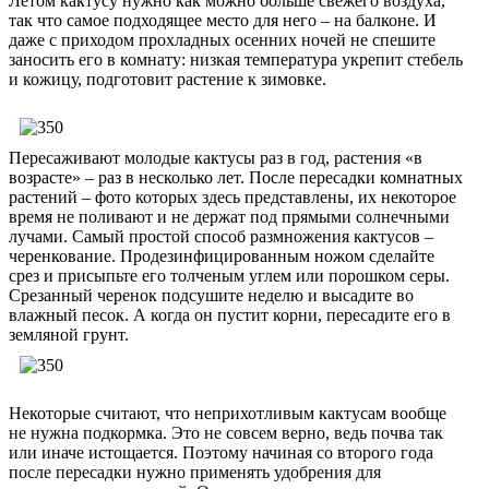
Летом кактусу нужно как можно больше свежего воздуха,
так что самое подходящее место для него – на балконе. И
даже с приходом прохладных осенних ночей не спешите
заносить его в комнату: низкая температура укрепит стебель
и кожицу, подготовит растение к зимовке.
Пересаживают молодые кактусы раз в год, растения «в
возрасте» – раз в несколько лет. После пересадки комнатных
растений – фото которых здесь представлены, их некоторое
время не поливают и не держат под прямыми солнечными
лучами. Самый простой способ размножения кактусов –
черенкование. Продезинфицированным ножом сделайте
срез и присыпьте его толченым углем или порошком серы.
Срезанный черенок подсушите неделю и высадите во
влажный песок. А когда он пустит корни, пересадите его в
земляной грунт.
Некоторые считают, что неприхотливым кактусам вообще
не нужна подкормка. Это не совсем верно, ведь почва так
или иначе истощается. Поэтому начиная со второго года
после пересадки нужно применять удобрения для