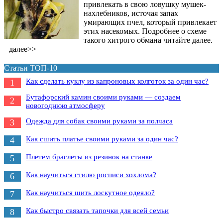
привлекать в свою ловушку мушек-
нахлебников, источая запах
умирающих пчел, который привлекает
этих насекомых. Подробнее о схеме
такого хитрого обмана читайте далее.
далее>>
Статьи ТОП-10
Как сделать куклу из капроновых колготок за один час?
1
Бутафорский камин своими руками — создаем
2
новогоднюю атмосферу
Одежда для собак своими руками за полчаса
3
Как сшить платье своими руками за один час?
4
Плетем браслеты из резинок на станке
5
Как научиться стилю росписи хохлома?
6
Как научиться шить лоскутное одеяло?
7
Как быстро связать тапочки для всей семьи
8