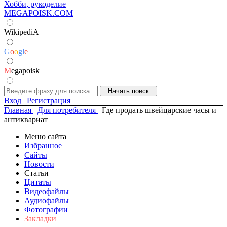
Хобби, рукоделие
MEGAPOISK.COM
WikipediA
G
o
o
g
l
e
M
egapoisk
Вход
|
Регистрация
Главная
Для потребителя
Где продать швейцарские часы и
антиквариат
Меню сайта
Избранное
Сайты
Новости
Статьи
Цитаты
Видеофайлы
Аудиофайлы
Фотографии
Закладки