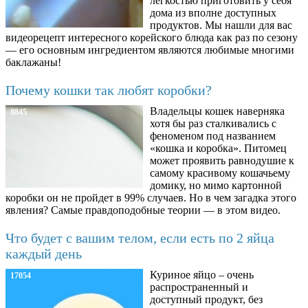
легкостью приготовить у себя
дома из вполне доступных
продуктов. Мы нашли для вас
видеорецепт интересного корейского блюда как раз по сезону
— его основным ингредиентом являются любимые многими
баклажаны!
Почему кошки так любят коробки?
Владельцы кошек наверняка
8845
хотя бы раз сталкивались с
феноменом под названием
«кошка и коробка». Питомец
может проявить равнодушие к
самому красивому кошачьему
домику, но мимо картонной
коробки он не пройдет в 99% случаев. Но в чем загадка этого
явления? Самые правдоподобные теории — в этом видео.
Что будет с вашим телом, если есть по 2 яйца
каждый день
Куриное яйцо – очень
17054
распространенный и
доступный продукт, без