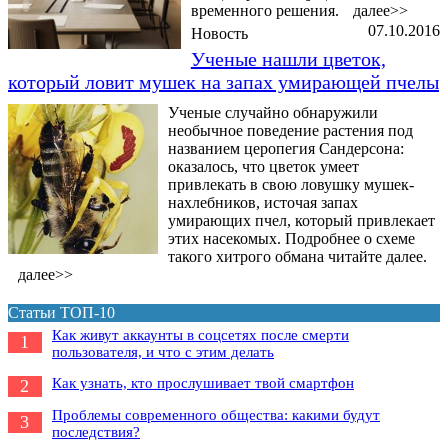
временного решения.
далее>>
07.10.2016
Новость
Ученые нашли цветок,
который ловит мушек на запах умирающей пчелы
Ученые случайно обнаружили
необычное поведение растения под
названием церопегия Сандерсона:
оказалось, что цветок умеет
привлекать в свою ловушку мушек-
нахлебников, источая запах
умирающих пчел, который привлекает
этих насекомых. Подробнее о схеме
такого хитрого обмана читайте далее.
далее>>
Статьи ТОП-10
Как живут аккаунты в соцсетях после смерти
1
пользователя, и что с этим делать
Как узнать, кто прослушивает твой смартфон
2
Проблемы современного общества: какими будут
3
последствия?