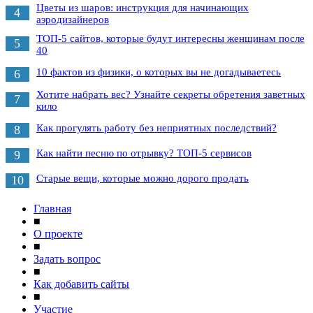
Цветы из шаров: инструкция для начинающих
4
аэродизайнеров
ТОП-5 сайтов, которые будут интересны женщинам после
5
40
10 фактов из физики, о которых вы не догадываетесь
6
Хотите набрать вес? Узнайте секреты обретения заветных
7
кило
Как прогулять работу без неприятных последствий?
8
Как найти песню по отрывку? ТОП-5 сервисов
9
Старые вещи, которые можно дорого продать
10
Главная
■
О проекте
■
Задать вопрос
■
Как добавить сайты
■
Участие