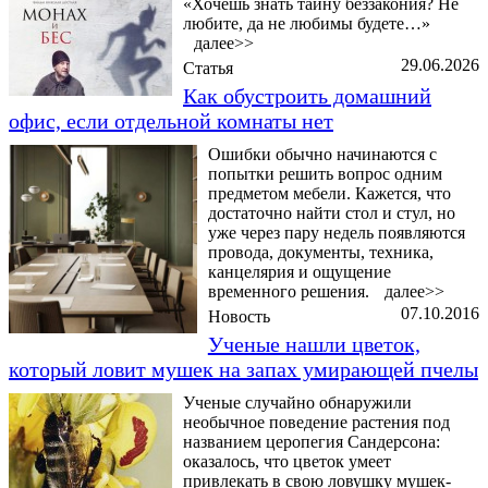
«Хочешь знать тайну беззакония? Не
любите, да не любимы будете…»
далее>>
29.06.2026
Статья
Как обустроить домашний
офис, если отдельной комнаты нет
Ошибки обычно начинаются с
попытки решить вопрос одним
предметом мебели. Кажется, что
достаточно найти стол и стул, но
уже через пару недель появляются
провода, документы, техника,
канцелярия и ощущение
временного решения.
далее>>
07.10.2016
Новость
Ученые нашли цветок,
который ловит мушек на запах умирающей пчелы
Ученые случайно обнаружили
необычное поведение растения под
названием церопегия Сандерсона:
оказалось, что цветок умеет
привлекать в свою ловушку мушек-