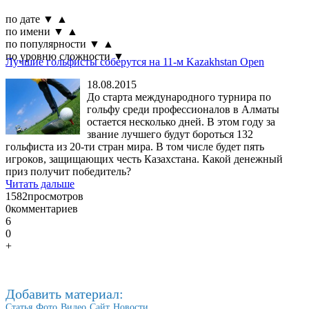
по дате
▼
▲
по имени
▼
▲
по популярности
▼
▲
по уровню сложности
▼
Лучшие гольфисты соберутся на 11-м Kazakhstan Open
18.08.2015
До старта международного турнира по
гольфу среди профессионалов в Алматы
остается несколько дней. В этом году за
звание лучшего будут бороться 132
гольфиста из 20-ти стран мира. В том числе будет пять
игроков, защищающих честь Казахстана. Какой денежный
приз получит победитель?
Читать дальше
1582
просмотров
0
комментариев
6
0
+
Добавить материал:
Статья
Фото
Видео
Сайт
Новости