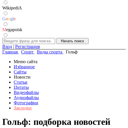
WikipediA
G
o
o
g
l
e
M
egapoisk
Вход
|
Регистрация
Главная
Спорт
Виды спорта
Гольф
Меню сайта
Избранное
Сайты
Новости
Статьи
Цитаты
Видеофайлы
Аудиофайлы
Фотографии
Закладки
Гольф: подборка новостей