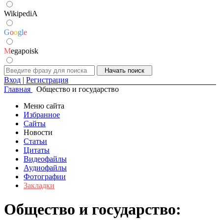
WikipediA
G
o
o
g
l
e
M
egapoisk
Вход
|
Регистрация
Главная
Общество и государство
Меню сайта
Избранное
Сайты
Новости
Статьи
Цитаты
Видеофайлы
Аудиофайлы
Фотографии
Закладки
Общество и государство: