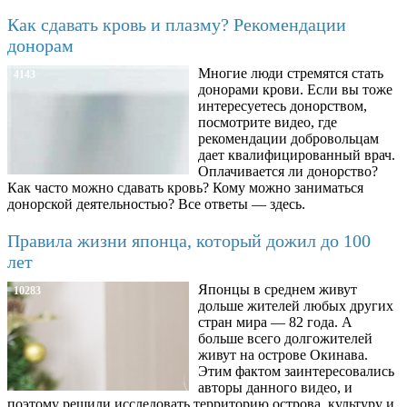
Как сдавать кровь и плазму? Рекомендации
донорам
Многие люди стремятся стать
4143
донорами крови. Если вы тоже
интересуетесь донорством,
посмотрите видео, где
рекомендации добровольцам
дает квалифицированный врач.
Оплачивается ли донорство?
Как часто можно сдавать кровь? Кому можно заниматься
донорской деятельностью? Все ответы — здесь.
Правила жизни японца, который дожил до 100
лет
Японцы в среднем живут
10283
дольше жителей любых других
стран мира — 82 года. А
больше всего долгожителей
живут на острове Окинава.
Этим фактом заинтересовались
авторы данного видео, и
поэтому решили исследовать территорию острова, культуру и