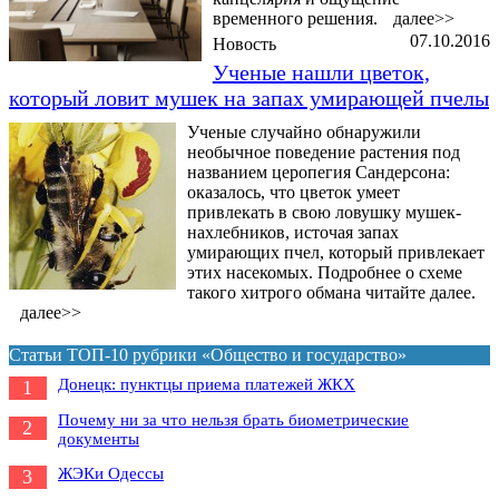
временного решения.
далее>>
07.10.2016
Новость
Ученые нашли цветок,
который ловит мушек на запах умирающей пчелы
Ученые случайно обнаружили
необычное поведение растения под
названием церопегия Сандерсона:
оказалось, что цветок умеет
привлекать в свою ловушку мушек-
нахлебников, источая запах
умирающих пчел, который привлекает
этих насекомых. Подробнее о схеме
такого хитрого обмана читайте далее.
далее>>
Статьи ТОП-10 рубрики «Общество и государство»
Донецк: пунктцы приема платежей ЖКХ
1
Почему ни за что нельзя брать биометрические
2
документы
ЖЭКи Одессы
3