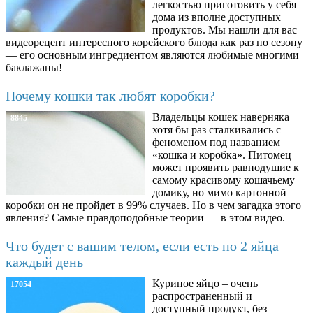
легкостью приготовить у себя
дома из вполне доступных
продуктов. Мы нашли для вас
видеорецепт интересного корейского блюда как раз по сезону
— его основным ингредиентом являются любимые многими
баклажаны!
Почему кошки так любят коробки?
Владельцы кошек наверняка
8845
хотя бы раз сталкивались с
феноменом под названием
«кошка и коробка». Питомец
может проявить равнодушие к
самому красивому кошачьему
домику, но мимо картонной
коробки он не пройдет в 99% случаев. Но в чем загадка этого
явления? Самые правдоподобные теории — в этом видео.
Что будет с вашим телом, если есть по 2 яйца
каждый день
Куриное яйцо – очень
17054
распространенный и
доступный продукт, без