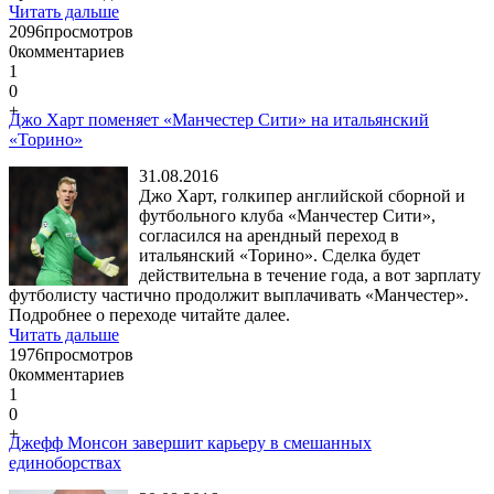
Читать дальше
2096
просмотров
0
комментариев
1
0
+
Джо Харт поменяет «Манчестер Сити» на итальянский
«Торино»
31.08.2016
Джо Харт, голкипер английской сборной и
футбольного клуба «Манчестер Сити»,
согласился на арендный переход в
итальянский «Торино». Сделка будет
действительна в течение года, а вот зарплату
футболисту частично продолжит выплачивать «Манчестер».
Подробнее о переходе читайте далее.
Читать дальше
1976
просмотров
0
комментариев
1
0
+
Джефф Монсон завершит карьеру в смешанных
единоборствах