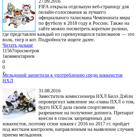
27.09.2016
FIFA открыла отдельную веб-страницу для
онлайн-голосования за лучшего
официального талисмана Чемпионата мира
по футболу в 2018 году в России. Также на
сайте можно посмотреть короткие ролики,
где представлен каждый из соревнующихся талисманов — это
волк, тигр и кот. Подробности ищите далее.
Читать дальше
11567
просмотров
1
комментариев
0
0
+
Мельдоний запретили к употреблению среди хоккеистов
НХЛ
31.08.2016
Заместитель комиссионера НХЛ Билл Дэйли
опровергнул заявление экс-главы ПХЛ о том,
будто НХЛ дала своим спортсменам
разрешение на получение допинга. Препарат
внесли в список запрещенных для
хоккеистов, поэтому сезон хоккея с 2016 по 2017 гг. пройдет
под жестким контролем, направленным на выявление случаев
приема мельдония.