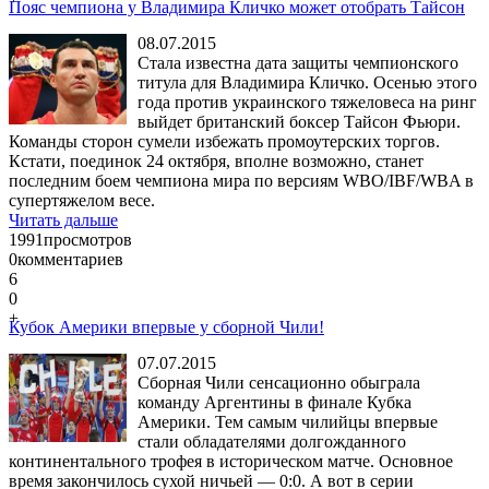
Пояс чемпиона у Владимира Кличко может отобрать Тайсон
08.07.2015
Стала известна дата защиты чемпионского
титула для Владимира Кличко. Осенью этого
года против украинского тяжеловеса на ринг
выйдет британский боксер Тайсон Фьюри.
Команды сторон сумели избежать промоутерских торгов.
Кстати, поединок 24 октября, вполне возможно, станет
последним боем чемпиона мира по версиям WBO/IBF/WBA в
супертяжелом весе.
Читать дальше
1991
просмотров
0
комментариев
6
0
+
Кубок Америки впервые у сборной Чили!
07.07.2015
Сборная Чили сенсационно обыграла
команду Аргентины в финале Кубка
Америки. Тем самым чилийцы впервые
стали обладателями долгожданного
континентального трофея в историческом матче. Основное
время закончилось сухой ничьей — 0:0. А вот в серии