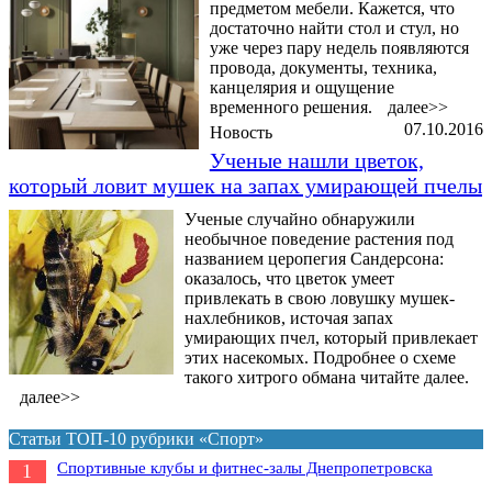
предметом мебели. Кажется, что
достаточно найти стол и стул, но
уже через пару недель появляются
провода, документы, техника,
канцелярия и ощущение
временного решения.
далее>>
07.10.2016
Новость
Ученые нашли цветок,
который ловит мушек на запах умирающей пчелы
Ученые случайно обнаружили
необычное поведение растения под
названием церопегия Сандерсона:
оказалось, что цветок умеет
привлекать в свою ловушку мушек-
нахлебников, источая запах
умирающих пчел, который привлекает
этих насекомых. Подробнее о схеме
такого хитрого обмана читайте далее.
далее>>
Статьи ТОП-10 рубрики «Спорт»
Спортивные клубы и фитнес-залы Днепропетровска
1