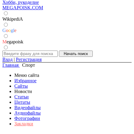
Хобби, рукоделие
MEGAPOISK.COM
WikipediA
G
o
o
g
l
e
M
egapoisk
Вход
|
Регистрация
Главная
Спорт
Меню сайта
Избранное
Сайты
Новости
Статьи
Цитаты
Видеофайлы
Аудиофайлы
Фотографии
Закладки