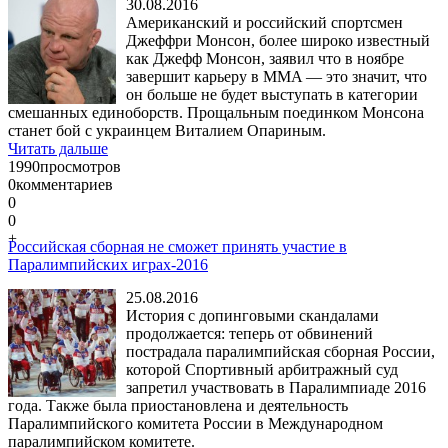
30.08.2016
Американский и российский спортсмен
Джеффри Монсон, более широко известный
как Джефф Монсон, заявил что в ноябре
завершит карьеру в MMA — это значит, что
он больше не будет выступать в категории
смешанных единоборств. Прощальным поединком Монсона
станет бой с украинцем Виталием Опариным.
Читать дальше
1990
просмотров
0
комментариев
0
0
+
Российская сборная не сможет принять участие в
Паралимпийских играх-2016
25.08.2016
История с допинговыми скандалами
продолжается: теперь от обвинений
пострадала паралимпийская сборная России,
которой Спортивный арбитражный суд
запретил участвовать в Паралимпиаде 2016
года. Также была приостановлена и деятельность
Паралимпийского комитета России в Международном
паралимпийском комитете.