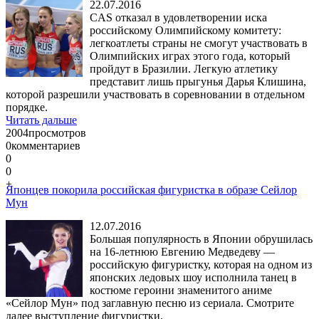
22.07.2016
CAS отказал в удовлетворении иска
российскому Олимпийскому комитету:
легкоатлеты страны не смогут участвовать в
Олимпийских играх этого года, который
пройдут в Бразилии. Легкую атлетику
представит лишь прыгунья Дарья Клишина,
которой разрешили участвовать в соревновании в отдельном
порядке.
Читать дальше
2004
просмотров
0
комментариев
0
0
+
Японцев покорила российская фигуристка в образе Сейлор
Мун
12.07.2016
Большая популярность в Японии обрушилась
на 16-летнюю Евгению Медведеву —
российскую фигуристку, которая на одном из
японских ледовых шоу исполнила танец в
костюме героини знаменитого аниме
«Сейлор Мун» под заглавную песню из сериала. Смотрите
далее выступление фигуристки.