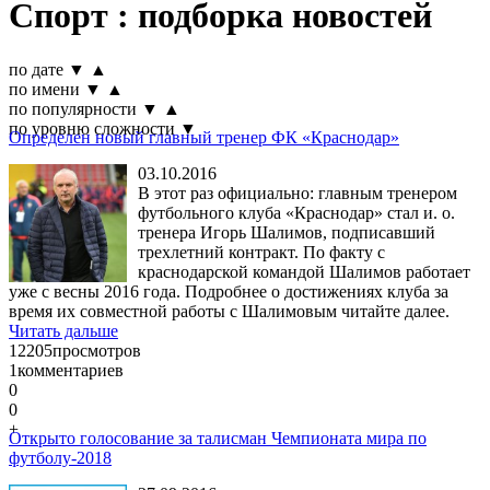
Спорт : подборка новостей
по дате
▼
▲
по имени
▼
▲
по популярности
▼
▲
по уровню сложности
▼
Определен новый главный тренер ФК «Краснодар»
03.10.2016
В этот раз официально: главным тренером
футбольного клуба «Краснодар» стал и. о.
тренера Игорь Шалимов, подписавший
трехлетний контракт. По факту с
краснодарской командой Шалимов работает
уже с весны 2016 года. Подробнее о достижениях клуба за
время их совместной работы с Шалимовым читайте далее.
Читать дальше
12205
просмотров
1
комментариев
0
0
+
Открыто голосование за талисман Чемпионата мира по
футболу-2018