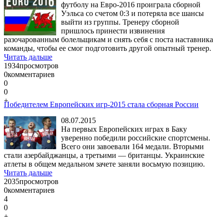
футболу на Евро-2016 проиграла сборной
Уэльса со счетом 0:3 и потеряла все шансы
выйти из группы. Тренеру сборной
пришлось принести извинения
разочарованным болельщикам и снять себя с поста наставника
команды, чтобы ее смог подготовить другой опытный тренер.
Читать дальше
1934
просмотров
0
комментариев
0
0
+
Победителем Европейских игр-2015 стала сборная России
08.07.2015
На первых Европейских играх в Баку
уверенно победили российские спортсмены.
Всего они завоевали 164 медали. Вторыми
стали азербайджанцы, а третьими — британцы. Украинские
атлеты в общем медальном зачете заняли восьмую позицию.
Читать дальше
2035
просмотров
0
комментариев
4
0
+