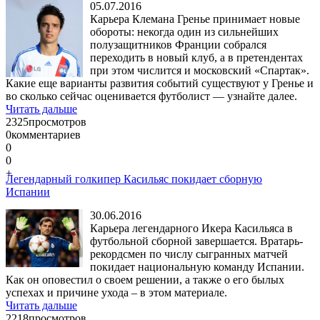
05.07.2016
Карьера Клемана Гренье принимает новые
обороты: некогда один из сильнейших
полузащитников Франции собрался
переходить в новый клуб, а в претендентах
при этом числится и московский «Спартак».
Какие еще варианты развития событий существуют у Гренье и
во сколько сейчас оценивается футболист — узнайте далее.
Читать дальше
2325
просмотров
0
комментариев
0
0
+
Легендарный голкипер Касильяс покидает сборную
Испании
30.06.2016
Карьера легендарного Икера Касильяса в
футбольной сборной завершается. Вратарь-
рекордсмен по числу сыгранных матчей
покидает национальную команду Испании.
Как он оповестил о своем решении, а также о его былых
успехах и причине ухода – в этом материале.
Читать дальше
2218
просмотров