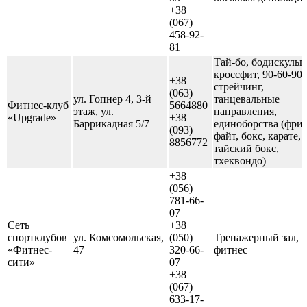
+38
(067)
458-92-
81
Тай-бо, бодискульп
кроссфит, 90-60-90,
+38
стрейчинг,
(063)
ул. Гопнер 4, 3-й
танцевальные
Фитнес-клуб
5664880
этаж, ул.
направления,
«Upgrade»
+38
Баррикадная 5/7
единоборства (фри-
(093)
файт, бокс, карате,
8856772
тайский бокс,
тхеквондо)
+38
(056)
781-66-
07
Сеть
+38
спортклубов
ул. Комсомольская,
(050)
Тренажерный зал,
«Фитнес-
47
320-66-
фитнес
сити»
07
+38
(067)
633-17-