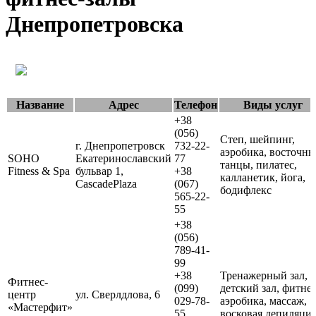
Днепропетровска
Название
Адрес
Телефон
Виды услуг
+38
(056)
Степ, шейпинг,
г. Днепропетровск
732-22-
аэробика, восточны
SOHO
Екатеринославский
77
танцы, пилатес,
Fitness & Spa
бульвар 1,
+38
калланетик, йога,
CascadePlaza
(067)
бодифлекс
565-22-
55
+38
(056)
789-41-
99
+38
Тренажерный зал,
Фитнес-
(099)
детский зал, фитнес
центр
ул. Сверлдлова, 6
029-78-
аэробика, массаж,
«Мастерфит»
55
восковая депиляци