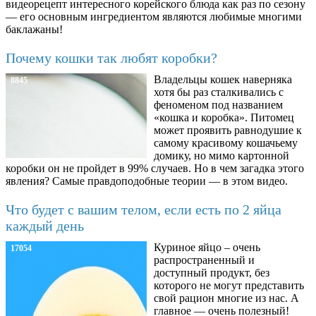
видеорецепт интересного корейского блюда как раз по сезону
— его основным ингредиентом являются любимые многими
баклажаны!
Почему кошки так любят коробки?
Владельцы кошек наверняка
8845
хотя бы раз сталкивались с
феноменом под названием
«кошка и коробка». Питомец
может проявить равнодушие к
самому красивому кошачьему
домику, но мимо картонной
коробки он не пройдет в 99% случаев. Но в чем загадка этого
явления? Самые правдоподобные теории — в этом видео.
Что будет с вашим телом, если есть по 2 яйца
каждый день
Куриное яйцо – очень
17054
распространенный и
доступный продукт, без
которого не могут представить
свой рацион многие из нас. А
главное — очень полезный!