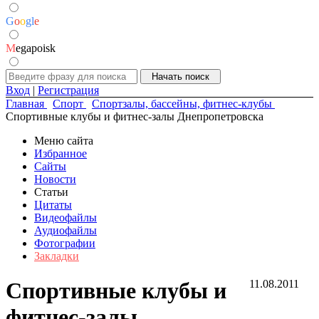
G
o
o
g
l
e
M
egapoisk
Вход
|
Регистрация
Главная
Спорт
Спортзалы, бассейны, фитнес-клубы
Спортивные клубы и фитнес-залы Днепропетровска
Меню сайта
Избранное
Сайты
Новости
Статьи
Цитаты
Видеофайлы
Аудиофайлы
Фотографии
Закладки
Спортивные клубы и
11.08.2011
фитнес-залы