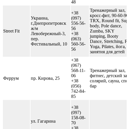
48
Тренажерный зал,
+38
кросс-фит, 90-60-90
Украина,
(097)
TRX, Round fit, Sup
г.Днепропетровск
556-56-
body, Pole dance,
ж/м
56
Street Fit
Zumba, SKY
Левобережный-3,
+38
jumping, Booty
пер.
(063)
Dance, Stretching, F
Фестивальный, 10
560-56-
Yoga, Pilates, йога,
56
занятия для детей
+38
(067)
568-11-
Тренажерный зал,
06
фитнес, детский зал
Феррум
пр. Кирова, 25
+38
солярий, сауна, спо
(056)
бар
742-84-
85
+38
(097)
158-08-
ул. Гагарина
70
+38