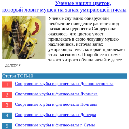
Ученые нашли цветок,
который ловит мушек на запах умирающей пчелы
Ученые случайно обнаружили
необычное поведение растения под
названием церопегия Сандерсона:
оказалось, что цветок умеет
привлекать в свою ловушку мушек-
нахлебников, источая запах
умирающих пчел, который привлекает
этих насекомых. Подробнее о схеме
такого хитрого обмана читайте далее.
далее>>
Статьи ТОП-10
Спортивные клубы и фитнес-залы Днепропетровска
1
Спортивные клубы и фитнес-залы Луганска
2
Спортивные клубы и фитнес-залы Полтавы
3
Cпортивные клубы и фитнес-залы Донецка
4
Спортивные клубы и фитнес-залы г. Сумы
5