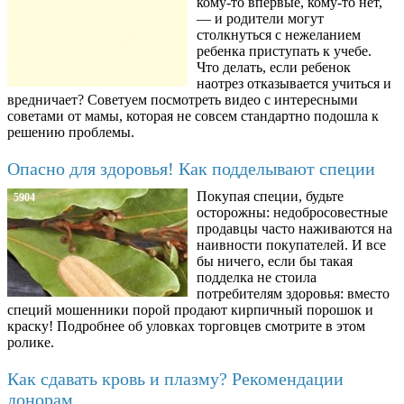
кому-то впервые, кому-то нет,
— и родители могут
столкнуться с нежеланием
ребенка приступать к учебе.
Что делать, если ребенок
наотрез отказывается учиться и
вредничает? Советуем посмотреть видео с интересными
советами от мамы, которая не совсем стандартно подошла к
решению проблемы.
Опасно для здоровья! Как подделывают специи
Покупая специи, будьте
5904
осторожны: недобросовестные
продавцы часто наживаются на
наивности покупателей. И все
бы ничего, если бы такая
подделка не стоила
потребителям здоровья: вместо
специй мошенники порой продают кирпичный порошок и
краску! Подробнее об уловках торговцев смотрите в этом
ролике.
Как сдавать кровь и плазму? Рекомендации
донорам