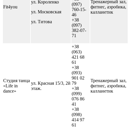
Тренажерный зал,
ул. Короленко
(097)
Fit4you
фитнес, аэробика,
760-15-
ул. Московская
калланетик
46
+38
ул. Титова
(097)
382-07-
71
+38
(063)
421 68
61
+38
(093)
901 02
Студия танца
Тренажерный зал,
ул. Красная 15/3, 2й
79
«Life in
фитнес, аэробика,
этаж.
+38
dance»
калланетик
(099)
076 86
41
+38
(098)
414 97
61