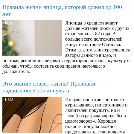
Правила жизни японца, который дожил до 100
лет
Японцы в среднем живут
10283
дольше жителей любых других
стран мира — 82 года. А
больше всего долгожителей
живут на острове Окинава.
Этим фактом заинтересовались
авторы данного видео, и
поэтому решили исследовать территорию острова, культуру и
обычаи, чтобы составить свод правил настоящего
долгожителя.
Это знание спасет жизнь! Признаки
надвигающегося инсульта
Инсульт настигает не только
11808
курильщиков, гипертоников и
любителей покушать, но и
людей из разряда «вроде бы в
целом здоров». Хорошая
новость: инсульт можно
предотвратить, если вовремя