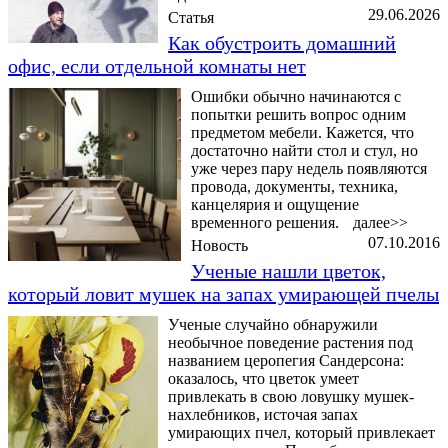
29.06.2026
Статья
Как обустроить домашний
офис, если отдельной комнаты нет
Ошибки обычно начинаются с
попытки решить вопрос одним
предметом мебели. Кажется, что
достаточно найти стол и стул, но
уже через пару недель появляются
провода, документы, техника,
канцелярия и ощущение
временного решения.
далее>>
07.10.2016
Новость
Ученые нашли цветок,
который ловит мушек на запах умирающей пчелы
Ученые случайно обнаружили
необычное поведение растения под
названием церопегия Сандерсона:
оказалось, что цветок умеет
привлекать в свою ловушку мушек-
нахлебников, источая запах
умирающих пчел, который привлекает