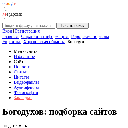
G
o
o
g
l
e
M
egapoisk
Вход
|
Регистрация
Главная
Справки и информация
Городские порталы
Украины
Харьковская область
Богодухов
Меню сайта
Избранное
Сайты
Новости
Статьи
Цитаты
Видеофайлы
Аудиофайлы
Фотографии
Закладки
Богодухов: подборка сайтов
по дате
▼
▲