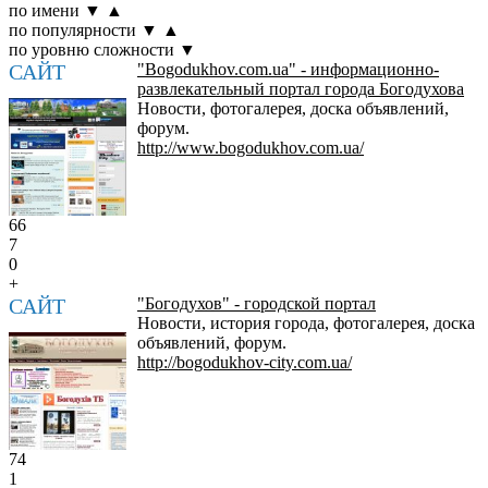
по имени
▼
▲
по популярности
▼
▲
по уровню сложности
▼
САЙТ
"Bogodukhov.com.ua" - информационно-
развлекательный портал города Богодухова
Новости, фотогалерея, доска объявлений,
форум.
http://www.bogodukhov.com.ua/
66
7
0
+
САЙТ
"Богодухов" - городской портал
Новости, история города, фотогалерея, доска
объявлений, форум.
http://bogodukhov-city.com.ua/
74
1