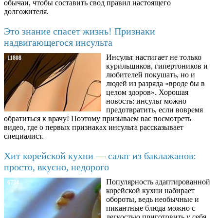
обычаи, чтобы составить свод правил настоящего
долгожителя.
Это знание спасет жизнь! Признаки
надвигающегося инсульта
Инсульт настигает не только
11808
курильщиков, гипертоников и
любителей покушать, но и
людей из разряда «вроде бы в
целом здоров». Хорошая
новость: инсульт можно
предотвратить, если вовремя
обратиться к врачу! Поэтому призываем вас посмотреть
видео, где о первых признаках инсульта рассказывает
специалист.
Хит корейской кухни — салат из баклажанов:
просто, вкусно, недорого
Популярность адаптированной
6734
корейской кухни набирает
обороты, ведь необычные и
пикантные блюда можно с
легкостью приготовить у себя