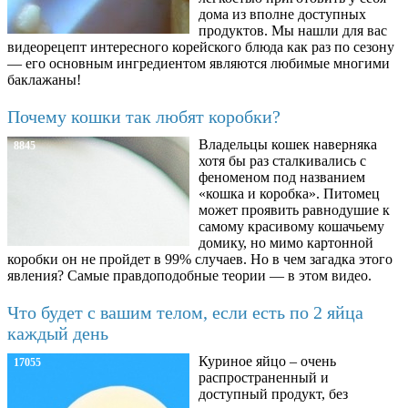
дома из вполне доступных
продуктов. Мы нашли для вас
видеорецепт интересного корейского блюда как раз по сезону
— его основным ингредиентом являются любимые многими
баклажаны!
Почему кошки так любят коробки?
Владельцы кошек наверняка
8845
хотя бы раз сталкивались с
феноменом под названием
«кошка и коробка». Питомец
может проявить равнодушие к
самому красивому кошачьему
домику, но мимо картонной
коробки он не пройдет в 99% случаев. Но в чем загадка этого
явления? Самые правдоподобные теории — в этом видео.
Что будет с вашим телом, если есть по 2 яйца
каждый день
Куриное яйцо – очень
17055
распространенный и
доступный продукт, без