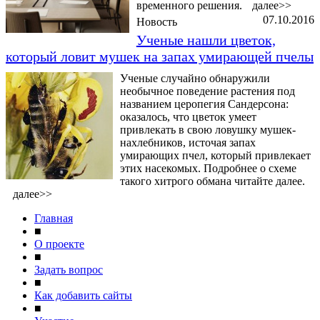
временного решения.
далее>>
07.10.2016
Новость
Ученые нашли цветок,
который ловит мушек на запах умирающей пчелы
Ученые случайно обнаружили
необычное поведение растения под
названием церопегия Сандерсона:
оказалось, что цветок умеет
привлекать в свою ловушку мушек-
нахлебников, источая запах
умирающих пчел, который привлекает
этих насекомых. Подробнее о схеме
такого хитрого обмана читайте далее.
далее>>
Главная
■
О проекте
■
Задать вопрос
■
Как добавить сайты
■