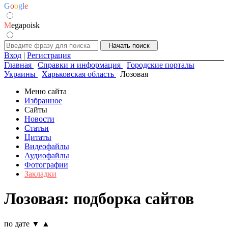
G
o
o
g
l
e
M
egapoisk
Вход
|
Регистрация
Главная
Справки и информация
Городские порталы
Украины
Харьковская область
Лозовая
Меню сайта
Избранное
Сайты
Новости
Статьи
Цитаты
Видеофайлы
Аудиофайлы
Фотографии
Закладки
Лозовая: подборка сайтов
по дате
▼
▲