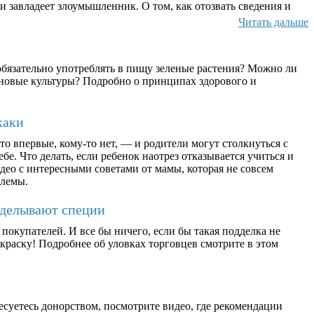
и завладеет злоумышленник. О том, как отозвать сведения и
Читать дальше
бязательно употреблять в пищу зеленые растения? Можно ли
ерновые культуры? Подробно о принципах здорового и
хаки
о впервые, кому-то нет, — и родители могут столкнуться с
бе. Что делать, если ребенок наотрез отказывается учиться и
део с интересными советами от мамы, которая не совсем
блемы.
дделывают специи
окупателей. И все бы ничего, если бы такая подделка не
раску! Подробнее об уловках торговцев смотрите в этом
есуетесь донорством, посмотрите видео, где рекомендации