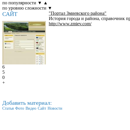
по популярности
▼
▲
по уровню сложности
▼
САЙТ
"Портал Змиевского района"
История города и района, справочник п
http://www.zmiev.com/
6
5
0
+
Добавить материал:
Статья
Фото
Видео
Сайт
Новости