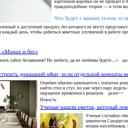
картонной коробки он не пройдет в 9
правдоподобные теории — в этом ви
Что будет с вашим телом, есл
ненный и доступный продукт, без которого не могут представит
а каждый день, чтобы добиться заметных улучшений в работе орг
а «Монах и бес»
нать тайну беззакония? Не любите, да не любимы будете…»
да
строить домашний офис, если отдельной комнаты н
Ошибки обычно начинаются с попытки решит
найти стол и стул, но уже через пару недел
ощущение временного решения.
далее>>
Новость
Ученые нашли цветок, который ло
Ученые случайно обн
церопегия Сандерсона
мушек-нахлебников, 