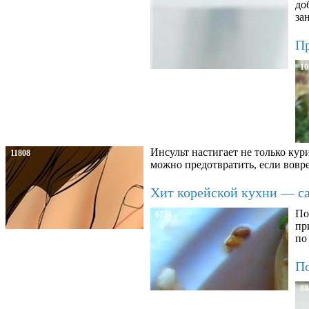
до
за
Пр
10
Инсульт настигает не только кур
11808
можно предотвратить, если вовре
Хит корейской кухни — сал
По
6734
пр
по
По
88