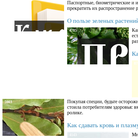
Паспортные, биометрические и ин
прекратить их распространение 
О пользе зеленых растени
Ка
4785
ес
ра
Ка
87
Покупая специи, будьте осторож
5903
стоила потребителям здоровья: 
ролике.
Как сдавать кровь и плаз
Мн
4143