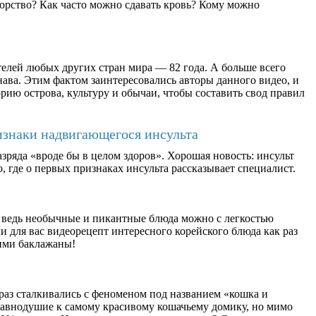
орство? Как часто можно сдавать кровь? Кому можно
елей любых других стран мира — 82 года. А больше всего
ава. Этим фактом заинтересовались авторы данного видео, и
рию острова, культуру и обычаи, чтобы составить свод правил
изнаки надвигающегося инсульта
зряда «вроде бы в целом здоров». Хорошая новость: инсульт
, где о первых признаках инсульта рассказывает специалист.
 ведь необычные и пикантные блюда можно с легкостью
 для вас видеорецепт интересного корейского блюда как раз
ими баклажаны!
раз сталкивались с феноменом под названием «кошка и
равнодушие к самому красивому кошачьему домику, но мимо