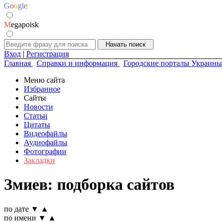
G
o
o
g
l
e
M
egapoisk
Вход
|
Регистрация
Главная
Справки и информация
Городские порталы Украины
Меню сайта
Избранное
Сайты
Новости
Статьи
Цитаты
Видеофайлы
Аудиофайлы
Фотографии
Закладки
Змиев: подборка сайтов
по дате
▼
▲
по имени
▼
▲