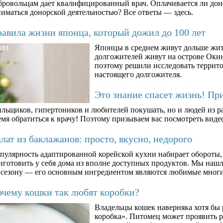
бровольцам дает квалифицированный врач. Оплачивается ли дон
ниматься донорской деятельностью? Все ответы — здесь.
авила жизни японца, который дожил до 100 лет
Японцы в среднем живут дольше жит
283
долгожителей живут на острове Окин
поэтому решили исследовать террито
настоящего долгожителя.
Это знание спасет жизнь! Пр
ильщиков, гипертоников и любителей покушать, но и людей из ра
мя обратиться к врачу! Поэтому призываем вас посмотреть видео
ат из баклажанов: просто, вкусно, недорого
пулярность адаптированной корейской кухни набирает обороты,
иготовить у себя дома из вполне доступных продуктов. Мы нашли
 сезону — его основным ингредиентом являются любимые мног
чему кошки так любят коробки?
Владельцы кошек наверняка хотя бы 
45
коробка». Питомец может проявить 