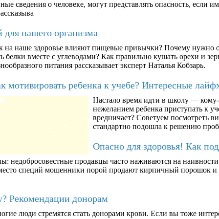
ые сведения о человеке, могут представлять опасность, если им
рассказыва
й для нашего организма
к на наше здоровье влияют пищевые привычки? Почему нужно о
ть белки вместе с углеводами? Как правильно кушать орехи и з
знообразного питания рассказывает эксперт Наталья Кобзарь.
к мотивировать ребенка к учебе? Интересные лайф
Настало время идти в школу — кому-т
80
нежеланием ребенка приступать к уче
вредничает? Советуем посмотреть ви
стандартно подошла к решению про
Опасно для здоровья! Как по
ны: недобросовестные продавцы часто наживаются на наивности п
вместо специй мошенники порой продают кирпичный порошок и к
му? Рекомендации донорам
огие люди стремятся стать донорами крови. Если вы тоже интер