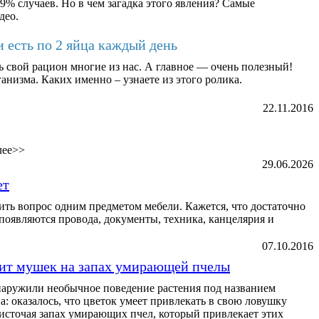
9% случаев. Но в чем загадка этого явления? Самые
део.
и есть по 2 яйца каждый день
ь свой рацион многие из нас. А главное — очень полезный!
анизма. Каких именно – узнаете из этого ролика.
22.11.2016
лее>>
29.06.2026
ет
ь вопрос одним предметом мебели. Кажется, что достаточно
ь появляются провода, документы, техника, канцелярия и
07.10.2016
вит мушек на запах умирающей пчелы
аружили необычное поведение растения под названием
: оказалось, что цветок умеет привлекать в свою ловушку
источая запах умирающих пчел, который привлекает этих