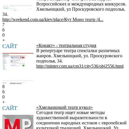
Всероссийских и международных конкурсов.
Хмельницкий, ул Проскуровского подполья,
34.
http://weekend.com.ua/kiev/place/Кут Моно театр /4...
7
6
0
+
САЙТ
«Конакт» - театральная студия
В репертуаре театра спекталки различных
жанров. Хмельницкий, ул. Проскуровского
подполья, 34.
http://minter.com.ua/cm31/city536/obj2556.html
8
6
0
+
САЙТ
«Хмельницкий театр кукол»
Сегодня театр ищет новые методы
художественной выразительности в
соединении народных истоков с европейской
культурной традицией. Хмельницкий, Ул.