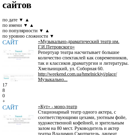
сайтов
по дате
▼
▲
по имени
▼
▲
по популярности
▼
▲
по уровню сложности
▼
САЙТ
«Музыкально-драматический театр им.
Г.И.Петровского»
Репертуар театра насчитывает большое
количество спектаклей как современников,
так и классиков драматургии и литературы.
Хмельницкий, ул. Соборная 60.
http://weekend.com.ua/hmelnickiyi/place/
Музыкально...
17
8
0
+
САЙТ
«Кут» - моно-театр
Стационарный театр одного актера, с
соответствующими цехами, уютным фойе,
художественной кофейней, и зрительным
залом на 80 мест. Руководитель и актер
театра Владимир Смотритель, лауреат