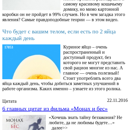
самому красивому кошачьему
домику, но мимо картонной
коробки он не пройдет в 99% случаев. Но в чем загадка этого
явления? Самые правдоподобные теории — в этом видео.
Что будет с вашим телом, если есть по 2 яйца
каждый день
Куриное яйцо – очень
17053
распространенный и
доступный продукт, без
которого не могут представить
свой рацион многие из нас. А
главное — очень полезный!
Стоит употреблять всего два
яйца каждый день, чтобы добиться заметных улучшений в
работе организма. Каких именно – узнаете из этого ролика.
22.11.2016
Цитата
6 главных цитат из фильма «Монах и бес»
«Хочешь знать тайну беззакония? Не
любите, да не любимы будете…»
далее>>