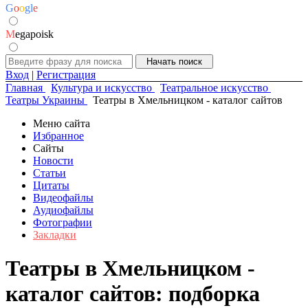
G
o
o
g
l
e
M
egapoisk
Вход
|
Регистрация
Главная
Культура и искусство
Театральное искусство
Театры Украины
Театры в Хмельницком - каталог сайтов
Меню сайта
Избранное
Сайты
Новости
Статьи
Цитаты
Видеофайлы
Аудиофайлы
Фотографии
Закладки
Театры в Хмельницком -
каталог сайтов: подборка