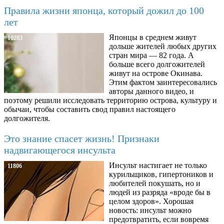
Правила жизни японца, который дожил до 100
лет
Японцы в среднем живут
10283
дольше жителей любых других
стран мира — 82 года. А
больше всего долгожителей
живут на острове Окинава.
Этим фактом заинтересовались
авторы данного видео, и
поэтому решили исследовать территорию острова, культуру и
обычаи, чтобы составить свод правил настоящего
долгожителя.
Это знание спасет жизнь! Признаки
надвигающегося инсульта
Инсульт настигает не только
11806
курильщиков, гипертоников и
любителей покушать, но и
людей из разряда «вроде бы в
целом здоров». Хорошая
новость: инсульт можно
предотвратить, если вовремя