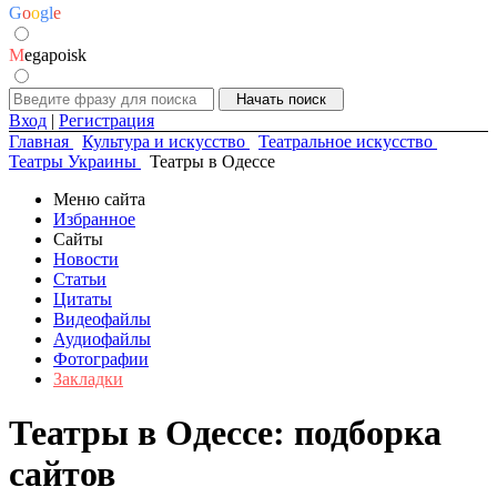
G
o
o
g
l
e
M
egapoisk
Вход
|
Регистрация
Главная
Культура и искусство
Театральное искусство
Театры Украины
Театры в Одессе
Меню сайта
Избранное
Сайты
Новости
Статьи
Цитаты
Видеофайлы
Аудиофайлы
Фотографии
Закладки
Театры в Одессе: подборка
сайтов