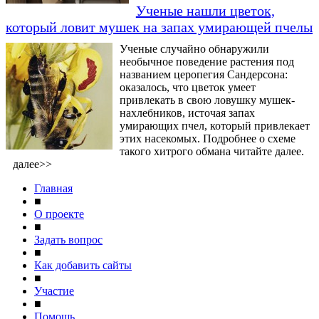
Ученые нашли цветок,
который ловит мушек на запах умирающей пчелы
Ученые случайно обнаружили
необычное поведение растения под
названием церопегия Сандерсона:
оказалось, что цветок умеет
привлекать в свою ловушку мушек-
нахлебников, источая запах
умирающих пчел, который привлекает
этих насекомых. Подробнее о схеме
такого хитрого обмана читайте далее.
далее>>
Главная
■
О проекте
■
Задать вопрос
■
Как добавить сайты
■
Участие
■
Помощь