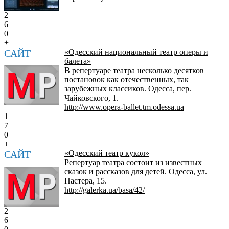
2
6
0
+
САЙТ
«Одесский национальный театр оперы и
балета»
В репертуаре театра несколько десятков
постановок как отечественных, так
зарубежных классиков. Одесса, пер.
Чайковского, 1.
http://www.opera-ballet.tm.odessa.ua
1
7
0
+
САЙТ
«Одесский театр кукол»
Репертуар театра состоит из известных
сказок и рассказов для детей. Одесса, ул.
Пастера, 15.
http://galerka.ua/basa/42/
2
6