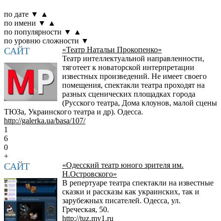
по дате
▼
▲
по имени
▼
▲
по популярности
▼
▲
по уровню сложности
▼
САЙТ
«Театр Натальи Прокопенко»
Театр интеллектуальной направленности,
тяготеет к новаторской интерпретации
известных произведений. Не имеет своего
помещения, спектакли театра проходят на
разных сценических площадках города
(Русского театра, Дома клоунов, малой сцены
ТЮЗа, Украинского театра и др). Одесса.
http://galerka.ua/basa/107/
1
6
0
+
САЙТ
«Одесский театр юного зрителя им.
Н.Островского»
В репертуаре театра спектакли на известные
сказки и рассказы как украинских, так и
зарубежных писателей. Одесса, ул.
Греческая, 50.
http://tuz.my1.ru