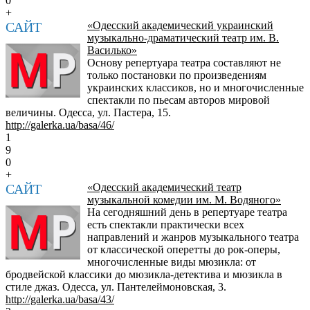
0
+
САЙТ
«Одесский академический украинский
музыкально-драматический театр им. В.
Василько»
Основу репертуара театра составляют не
только постановки по произведениям
украинских классиков, но и многочисленные
спектакли по пьесам авторов мировой
величины. Одесса, ул. Пастера, 15.
http://galerka.ua/basa/46/
1
9
0
+
САЙТ
«Одесский академический театр
музыкальной комедии им. М. Водяного»
На сегодняшний день в репертуаре театра
есть спектакли практически всех
направлений и жанров музыкального театра
от классической оперетты до рок-оперы,
многочисленные виды мюзикла: от
бродвейской классики до мюзикла-детектива и мюзикла в
стиле джаз. Одесса, ул. Пантелеймоновская, 3.
http://galerka.ua/basa/43/