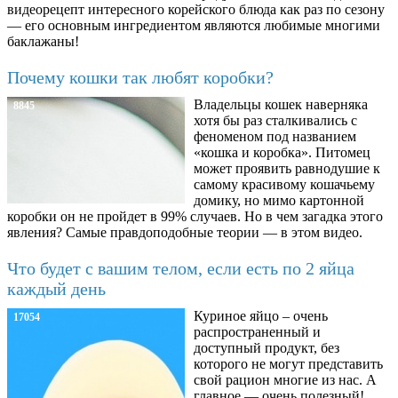
видеорецепт интересного корейского блюда как раз по сезону
— его основным ингредиентом являются любимые многими
баклажаны!
Почему кошки так любят коробки?
Владельцы кошек наверняка
8845
хотя бы раз сталкивались с
феноменом под названием
«кошка и коробка». Питомец
может проявить равнодушие к
самому красивому кошачьему
домику, но мимо картонной
коробки он не пройдет в 99% случаев. Но в чем загадка этого
явления? Самые правдоподобные теории — в этом видео.
Что будет с вашим телом, если есть по 2 яйца
каждый день
Куриное яйцо – очень
17054
распространенный и
доступный продукт, без
которого не могут представить
свой рацион многие из нас. А
главное — очень полезный!