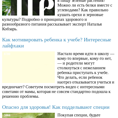
в пищу зеленые растения?
Можно ли есть белки вместе с
углеводами? Как правильно
кушать орехи и зерновые
культуры? Подробно о принципах здорового и
разнообразного питания рассказывает эксперт Наталья
Кобзарь.
Как мотивировать ребенка к учебе? Интересные
лайфхаки
Настало время идти в школу —
8780
кому-то впервые, кому-то нет,
— и родители могут
столкнуться с нежеланием
ребенка приступать к учебе.
Что делать, если ребенок
наотрез отказывается учиться и
вредничает? Советуем посмотреть видео с интересными
советами от мамы, которая не совсем стандартно подошла к
решению проблемы.
Опасно для здоровья! Как подделывают специи
Покупая специи, будьте
5904