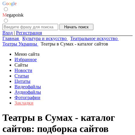
G
o
o
g
l
e
M
egapoisk
Вход
|
Регистрация
Главная
Культура и искусство
Театральное искусство
Театры Украины
Театры в Сумах - каталог сайтов
Меню сайта
Избранное
Сайты
Новости
Статьи
Цитаты
Видеофайлы
Аудиофайлы
Фотографии
Закладки
Театры в Сумах - каталог
сайтов: подборка сайтов