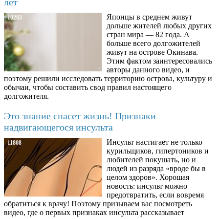
лет
Японцы в среднем живут
10283
дольше жителей любых других
стран мира — 82 года. А
больше всего долгожителей
живут на острове Окинава.
Этим фактом заинтересовались
авторы данного видео, и
поэтому решили исследовать территорию острова, культуру и
обычаи, чтобы составить свод правил настоящего
долгожителя.
Это знание спасет жизнь! Признаки
надвигающегося инсульта
Инсульт настигает не только
11808
курильщиков, гипертоников и
любителей покушать, но и
людей из разряда «вроде бы в
целом здоров». Хорошая
новость: инсульт можно
предотвратить, если вовремя
обратиться к врачу! Поэтому призываем вас посмотреть
видео, где о первых признаках инсульта рассказывает