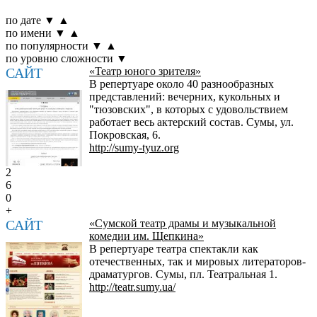
по дате
▼
▲
по имени
▼
▲
по популярности
▼
▲
по уровню сложности
▼
САЙТ
«Театр юного зрителя»
В репертуаре около 40 разнообразных
представлений: вечерних, кукольных и
"тюзовских", в которых с удовольствием
работает весь актерский состав. Сумы, ул.
Покровская, 6.
http://sumy-tyuz.org
2
6
0
+
САЙТ
«Сумской театр драмы и музыкальной
комедии им. Щепкина»
В репертуаре театра спектакли как
отечественных, так и мировых литераторов-
драматургов. Сумы, пл. Театральная 1.
http://teatr.sumy.ua/