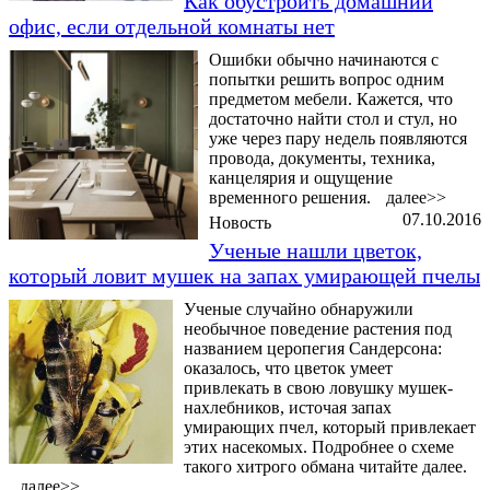
Как обустроить домашний
офис, если отдельной комнаты нет
Ошибки обычно начинаются с
попытки решить вопрос одним
предметом мебели. Кажется, что
достаточно найти стол и стул, но
уже через пару недель появляются
провода, документы, техника,
канцелярия и ощущение
временного решения.
далее>>
07.10.2016
Новость
Ученые нашли цветок,
который ловит мушек на запах умирающей пчелы
Ученые случайно обнаружили
необычное поведение растения под
названием церопегия Сандерсона:
оказалось, что цветок умеет
привлекать в свою ловушку мушек-
нахлебников, источая запах
умирающих пчел, который привлекает
этих насекомых. Подробнее о схеме
такого хитрого обмана читайте далее.
далее>>