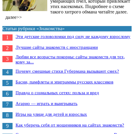
умирающих пчел, который привлекает
этих насекомых. Подробнее о схеме
такого хитрого обмана читайте далее.
далее>>
Статьи рубрики «Знакомства»
Эти детские головоломки под силу не каждому взрослому
1
Лучшие сайты знакомств с иностранцами
2
Любви все возрасты покорны: сайты знакомств для тех,
3
кому за...
Почему смешные стихи Губермана вызывают смех?
4
Басни, памфлеты и эпиграммы русских классиков
5
Правда о социальных сетях: польза и вред
6
Агарио — играть и выигрывать
7
Игры на улице для детей и взрослых
8
Как уберечь себя от мошенников на сайтах знакомств?
9