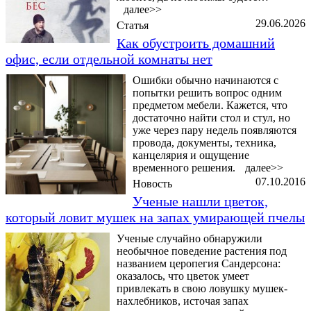
далее>>
29.06.2026
Статья
Как обустроить домашний
офис, если отдельной комнаты нет
Ошибки обычно начинаются с
попытки решить вопрос одним
предметом мебели. Кажется, что
достаточно найти стол и стул, но
уже через пару недель появляются
провода, документы, техника,
канцелярия и ощущение
временного решения.
далее>>
07.10.2016
Новость
Ученые нашли цветок,
который ловит мушек на запах умирающей пчелы
Ученые случайно обнаружили
необычное поведение растения под
названием церопегия Сандерсона:
оказалось, что цветок умеет
привлекать в свою ловушку мушек-
нахлебников, источая запах