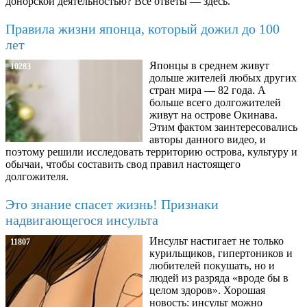
донорской деятельностью? Все ответы — здесь.
Правила жизни японца, который дожил до 100
лет
Японцы в среднем живут
10283
дольше жителей любых других
стран мира — 82 года. А
больше всего долгожителей
живут на острове Окинава.
Этим фактом заинтересовались
авторы данного видео, и
поэтому решили исследовать территорию острова, культуру и
обычаи, чтобы составить свод правил настоящего
долгожителя.
Это знание спасет жизнь! Признаки
надвигающегося инсульта
Инсульт настигает не только
11807
курильщиков, гипертоников и
любителей покушать, но и
людей из разряда «вроде бы в
целом здоров». Хорошая
новость: инсульт можно