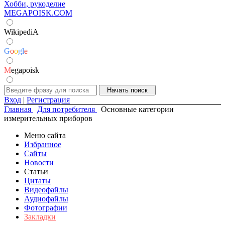
Хобби, рукоделие
MEGAPOISK.COM
WikipediA
G
o
o
g
l
e
M
egapoisk
Вход
|
Регистрация
Главная
Для потребителя
Основные категории
измерительных приборов
Меню сайта
Избранное
Сайты
Новости
Статьи
Цитаты
Видеофайлы
Аудиофайлы
Фотографии
Закладки