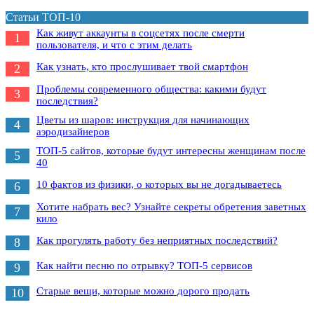
Статьи ТОП-10
Как живут аккаунты в соцсетях после смерти
1
пользователя, и что с этим делать
Как узнать, кто прослушивает твой смартфон
2
Проблемы современного общества: какими будут
3
последствия?
Цветы из шаров: инструкция для начинающих
4
аэродизайнеров
ТОП-5 сайтов, которые будут интересны женщинам после
5
40
10 фактов из физики, о которых вы не догадываетесь
6
Хотите набрать вес? Узнайте секреты обретения заветных
7
кило
Как прогулять работу без неприятных последствий?
8
Как найти песню по отрывку? ТОП-5 сервисов
9
Старые вещи, которые можно дорого продать
10