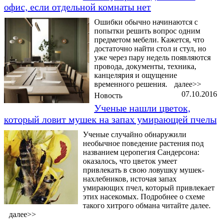
офис, если отдельной комнаты нет
Ошибки обычно начинаются с
попытки решить вопрос одним
предметом мебели. Кажется, что
достаточно найти стол и стул, но
уже через пару недель появляются
провода, документы, техника,
канцелярия и ощущение
временного решения.
далее>>
07.10.2016
Новость
Ученые нашли цветок,
который ловит мушек на запах умирающей пчелы
Ученые случайно обнаружили
необычное поведение растения под
названием церопегия Сандерсона:
оказалось, что цветок умеет
привлекать в свою ловушку мушек-
нахлебников, источая запах
умирающих пчел, который привлекает
этих насекомых. Подробнее о схеме
такого хитрого обмана читайте далее.
далее>>