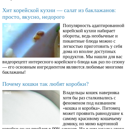
Хит корейской кухни — салат из баклажанов:
просто, вкусно, недорого
Популярность адаптированной
6734
корейской кухни набирает
обороты, ведь необычные и
пикантные блюда можно с
легкостью приготовить у себя
дома из вполне доступных
продуктов. Мы нашли для вас
видеорецепт интересного корейского блюда как раз по сезону
— его основным ингредиентом являются любимые многими
баклажаны!
Почему кошки так любят коробки?
Владельцы кошек наверняка
8845
хотя бы раз сталкивались с
феноменом под названием
«кошка и коробка». Питомец
может проявить равнодушие к
самому красивому кошачьему
домику, но мимо картонной
коробки он не пройдет в 99% случаев. Но в чем загадка этого