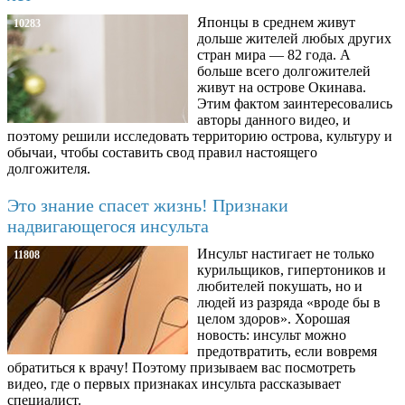
Японцы в среднем живут
10283
дольше жителей любых других
стран мира — 82 года. А
больше всего долгожителей
живут на острове Окинава.
Этим фактом заинтересовались
авторы данного видео, и
поэтому решили исследовать территорию острова, культуру и
обычаи, чтобы составить свод правил настоящего
долгожителя.
Это знание спасет жизнь! Признаки
надвигающегося инсульта
Инсульт настигает не только
11808
курильщиков, гипертоников и
любителей покушать, но и
людей из разряда «вроде бы в
целом здоров». Хорошая
новость: инсульт можно
предотвратить, если вовремя
обратиться к врачу! Поэтому призываем вас посмотреть
видео, где о первых признаках инсульта рассказывает
специалист.