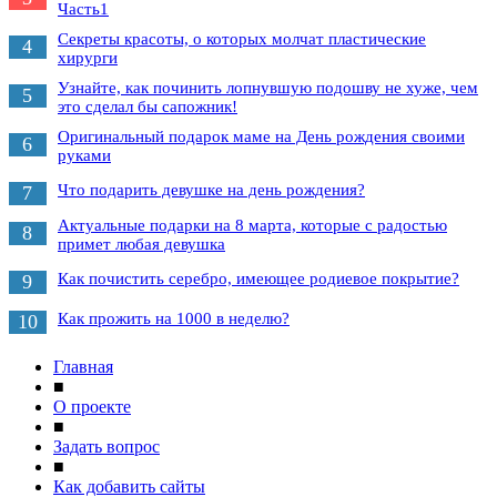
Часть1
Секреты красоты, о которых молчат пластические
4
хирурги
Узнайте, как починить лопнувшую подошву не хуже, чем
5
это сделал бы сапожник!
Оригинальный подарок маме на День рождения своими
6
руками
Что подарить девушке на день рождения?
7
Актуальные подарки на 8 марта, которые с радостью
8
примет любая девушка
Как почистить серебро, имеющее родиевое покрытие?
9
Как прожить на 1000 в неделю?
10
Главная
■
О проекте
■
Задать вопрос
■
Как добавить сайты