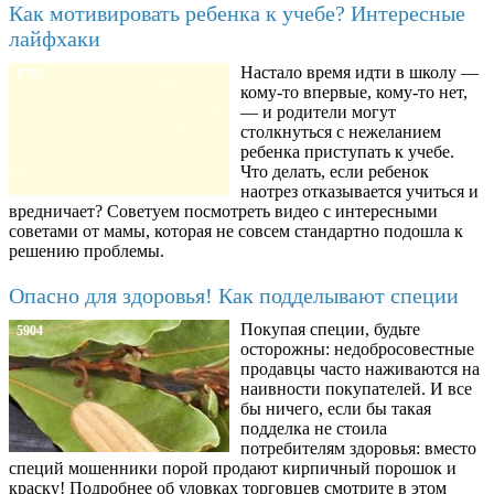
Как мотивировать ребенка к учебе? Интересные
лайфхаки
Настало время идти в школу —
8780
кому-то впервые, кому-то нет,
— и родители могут
столкнуться с нежеланием
ребенка приступать к учебе.
Что делать, если ребенок
наотрез отказывается учиться и
вредничает? Советуем посмотреть видео с интересными
советами от мамы, которая не совсем стандартно подошла к
решению проблемы.
Опасно для здоровья! Как подделывают специи
Покупая специи, будьте
5904
осторожны: недобросовестные
продавцы часто наживаются на
наивности покупателей. И все
бы ничего, если бы такая
подделка не стоила
потребителям здоровья: вместо
специй мошенники порой продают кирпичный порошок и
краску! Подробнее об уловках торговцев смотрите в этом