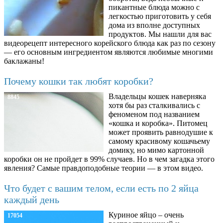
пикантные блюда можно с
легкостью приготовить у себя
дома из вполне доступных
продуктов. Мы нашли для вас
видеорецепт интересного корейского блюда как раз по сезону
— его основным ингредиентом являются любимые многими
баклажаны!
Почему кошки так любят коробки?
Владельцы кошек наверняка
8845
хотя бы раз сталкивались с
феноменом под названием
«кошка и коробка». Питомец
может проявить равнодушие к
самому красивому кошачьему
домику, но мимо картонной
коробки он не пройдет в 99% случаев. Но в чем загадка этого
явления? Самые правдоподобные теории — в этом видео.
Что будет с вашим телом, если есть по 2 яйца
каждый день
Куриное яйцо – очень
17054