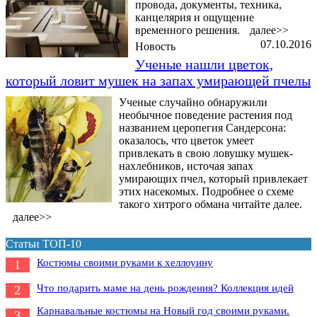
провода, документы, техника,
канцелярия и ощущение
временного решения.
далее>>
07.10.2016
Новость
Ученые нашли цветок,
который ловит мушек на запах умирающей пчелы
Ученые случайно обнаружили
необычное поведение растения под
названием церопегия Сандерсона:
оказалось, что цветок умеет
привлекать в свою ловушку мушек-
нахлебников, источая запах
умирающих пчел, который привлекает
этих насекомых. Подробнее о схеме
такого хитрого обмана читайте далее.
далее>>
Статьи ТОП-10
Костюмы своими руками к хеллоуину
1
Что подарить маме на день рождения? Коллекция идей
2
Карнавальные костюмы на Новый год своими руками.
3