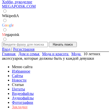
Хобби, рукоделие
MEGAPOISK.COM
WikipediA
G
o
o
g
l
e
M
egapoisk
Вход
|
Регистрация
Главная
Дом и семья
Мода и красота
Мода
10 летних
аксессуаров, которые должны быть у каждой девушки
Меню сайта
Избранное
Сайты
Новости
Статьи
Цитаты
Видеофайлы
Аудиофайлы
Фотографии
Закладки