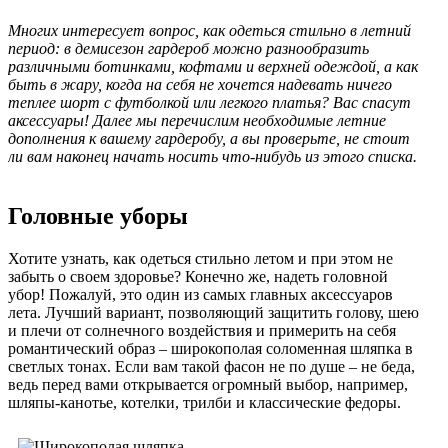
Многих интересует вопрос, как одеться стильно в летний
период: в демисезон гардероб можно разнообразить
различными ботинками, кофтами и верхней одеждой, а как
быть в жару, когда на себя не хочется надевать ничего
теплее шорт с футболкой или легкого платья? Вас спасут
аксессуары! Далее мы перечислим необходимые летние
дополнения к вашему гардеробу, а вы проверьте, не стоит
ли вам наконец начать носить что-нибудь из этого списка.
Головные уборы
Хотите узнать, как одеться стильно летом и при этом не
забыть о своем здоровье? Конечно же, надеть головной
убор! Пожалуй, это один из самых главных аксессуаров
лета. Лучший вариант, позволяющий защитить голову, шею
и плечи от солнечного воздействия и примерить на себя
романтический образ – широкополая соломенная шляпка в
светлых тонах. Если вам такой фасон не по душе – не беда,
ведь перед вами открывается огромный выбор, например,
шляпы-канотье, котелки, трилби и классические федоры.