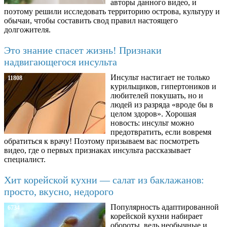
авторы данного видео, и
поэтому решили исследовать территорию острова, культуру и
обычаи, чтобы составить свод правил настоящего
долгожителя.
Это знание спасет жизнь! Признаки
надвигающегося инсульта
Инсульт настигает не только
11808
курильщиков, гипертоников и
любителей покушать, но и
людей из разряда «вроде бы в
целом здоров». Хорошая
новость: инсульт можно
предотвратить, если вовремя
обратиться к врачу! Поэтому призываем вас посмотреть
видео, где о первых признаках инсульта рассказывает
специалист.
Хит корейской кухни — салат из баклажанов:
просто, вкусно, недорого
Популярность адаптированной
6734
корейской кухни набирает
обороты, ведь необычные и