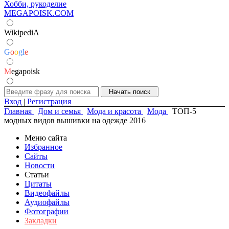
Хобби, рукоделие
MEGAPOISK.COM
WikipediA
G
o
o
g
l
e
M
egapoisk
Вход
|
Регистрация
Главная
Дом и семья
Мода и красота
Мода
ТОП-5
модных видов вышивки на одежде 2016
Меню сайта
Избранное
Сайты
Новости
Статьи
Цитаты
Видеофайлы
Аудиофайлы
Фотографии
Закладки