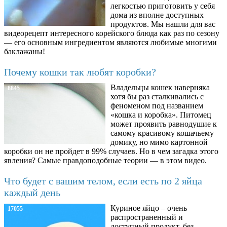
легкостью приготовить у себя
дома из вполне доступных
продуктов. Мы нашли для вас
видеорецепт интересного корейского блюда как раз по сезону
— его основным ингредиентом являются любимые многими
баклажаны!
Почему кошки так любят коробки?
Владельцы кошек наверняка
8845
хотя бы раз сталкивались с
феноменом под названием
«кошка и коробка». Питомец
может проявить равнодушие к
самому красивому кошачьему
домику, но мимо картонной
коробки он не пройдет в 99% случаев. Но в чем загадка этого
явления? Самые правдоподобные теории — в этом видео.
Что будет с вашим телом, если есть по 2 яйца
каждый день
Куриное яйцо – очень
17055
распространенный и
доступный продукт, без