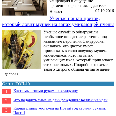
канцелярия и ощущение
временного решения.
далее>>
07.10.2016
Новость
Ученые нашли цветок,
который ловит мушек на запах умирающей пчелы
Ученые случайно обнаружили
необычное поведение растения под
названием церопегия Сандерсона:
оказалось, что цветок умеет
привлекать в свою ловушку мушек-
нахлебников, источая запах
умирающих пчел, который привлекает
этих насекомых. Подробнее о схеме
такого хитрого обмана читайте далее.
далее>>
Статьи ТОП-10
Костюмы своими руками к хеллоуину
1
Что подарить маме на день рождения? Коллекция идей
2
Карнавальные костюмы на Новый год своими руками.
3
Часть1