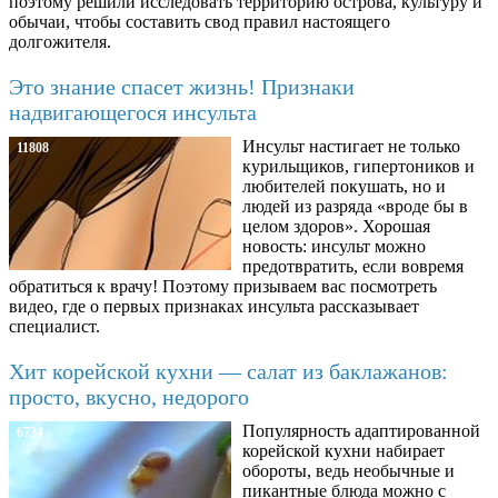
поэтому решили исследовать территорию острова, культуру и
обычаи, чтобы составить свод правил настоящего
долгожителя.
Это знание спасет жизнь! Признаки
надвигающегося инсульта
Инсульт настигает не только
11808
курильщиков, гипертоников и
любителей покушать, но и
людей из разряда «вроде бы в
целом здоров». Хорошая
новость: инсульт можно
предотвратить, если вовремя
обратиться к врачу! Поэтому призываем вас посмотреть
видео, где о первых признаках инсульта рассказывает
специалист.
Хит корейской кухни — салат из баклажанов:
просто, вкусно, недорого
Популярность адаптированной
6734
корейской кухни набирает
обороты, ведь необычные и
пикантные блюда можно с