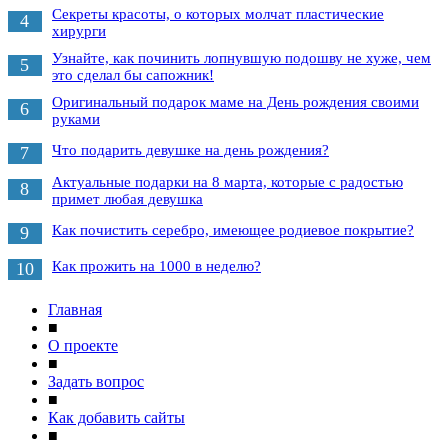
Секреты красоты, о которых молчат пластические
4
хирурги
Узнайте, как починить лопнувшую подошву не хуже, чем
5
это сделал бы сапожник!
Оригинальный подарок маме на День рождения своими
6
руками
Что подарить девушке на день рождения?
7
Актуальные подарки на 8 марта, которые с радостью
8
примет любая девушка
Как почистить серебро, имеющее родиевое покрытие?
9
Как прожить на 1000 в неделю?
10
Главная
■
О проекте
■
Задать вопрос
■
Как добавить сайты
■