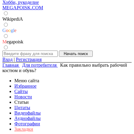
Хобби, рукоделие
MEGAPOISK.COM
WikipediA
G
o
o
g
l
e
M
egapoisk
Вход
|
Регистрация
Главная
Для потребителя
Как правильно выбрать рабочий
костюм и обувь?
Меню сайта
Избранное
Сайты
Новости
Статьи
Цитаты
Видеофайлы
Аудиофайлы
Фотографии
Закладки