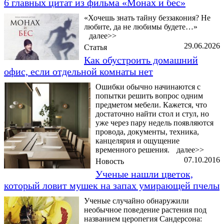
6 главных цитат из фильма «Монах и бес»
«Хочешь знать тайну беззакония? Не
любите, да не любимы будете…»
далее>>
29.06.2026
Статья
Как обустроить домашний
офис, если отдельной комнаты нет
Ошибки обычно начинаются с
попытки решить вопрос одним
предметом мебели. Кажется, что
достаточно найти стол и стул, но
уже через пару недель появляются
провода, документы, техника,
канцелярия и ощущение
временного решения.
далее>>
07.10.2016
Новость
Ученые нашли цветок,
который ловит мушек на запах умирающей пчелы
Ученые случайно обнаружили
необычное поведение растения под
названием церопегия Сандерсона: