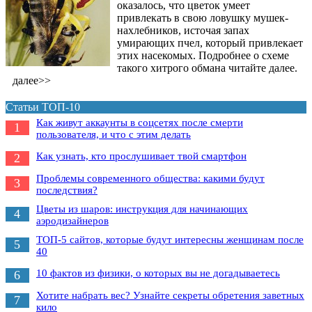
оказалось, что цветок умеет
привлекать в свою ловушку мушек-
нахлебников, источая запах
умирающих пчел, который привлекает
этих насекомых. Подробнее о схеме
такого хитрого обмана читайте далее.
далее>>
Статьи ТОП-10
Как живут аккаунты в соцсетях после смерти
1
пользователя, и что с этим делать
Как узнать, кто прослушивает твой смартфон
2
Проблемы современного общества: какими будут
3
последствия?
Цветы из шаров: инструкция для начинающих
4
аэродизайнеров
ТОП-5 сайтов, которые будут интересны женщинам после
5
40
10 фактов из физики, о которых вы не догадываетесь
6
Хотите набрать вес? Узнайте секреты обретения заветных
7
кило