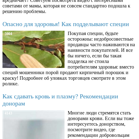
вредничает? Советуем посмотреть видео с интересными
советами от мамы, которая не совсем стандартно подошла к
решению проблемы.
Опасно для здоровья! Как подделывают специи
Покупая специи, будьте
5904
осторожны: недобросовестные
продавцы часто наживаются на
наивности покупателей. И все
бы ничего, если бы такая
подделка не стоила
потребителям здоровья: вместо
специй мошенники порой продают кирпичный порошок и
краску! Подробнее об уловках торговцев смотрите в этом
ролике.
Как сдавать кровь и плазму? Рекомендации
донорам
Многие люди стремятся стать
4143
донорами крови. Если вы тоже
интересуетесь донорством,
посмотрите видео, где
рекомендации добровольцам