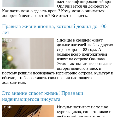
дает квалифицированный врач.
Оплачивается ли донорство?
Как часто можно сдавать кровь? Кому можно заниматься
донорской деятельностью? Все ответы — здесь.
Правила жизни японца, который дожил до 100
лет
Японцы в среднем живут
10283
дольше жителей любых других
стран мира — 82 года. А
больше всего долгожителей
живут на острове Окинава.
Этим фактом заинтересовались
авторы данного видео, и
поэтому решили исследовать территорию острова, культуру и
обычаи, чтобы составить свод правил настоящего
долгожителя.
Это знание спасет жизнь! Признаки
надвигающегося инсульта
Инсульт настигает не только
11808
курильщиков, гипертоников и
любителей покушать, но и