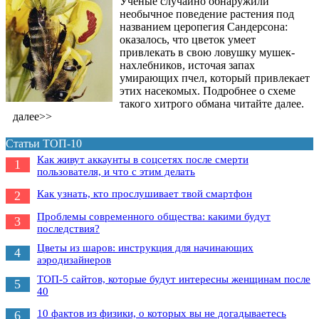
Ученые случайно обнаружили
необычное поведение растения под
названием церопегия Сандерсона:
оказалось, что цветок умеет
привлекать в свою ловушку мушек-
нахлебников, источая запах
умирающих пчел, который привлекает
этих насекомых. Подробнее о схеме
такого хитрого обмана читайте далее.
далее>>
Статьи ТОП-10
Как живут аккаунты в соцсетях после смерти
1
пользователя, и что с этим делать
Как узнать, кто прослушивает твой смартфон
2
Проблемы современного общества: какими будут
3
последствия?
Цветы из шаров: инструкция для начинающих
4
аэродизайнеров
ТОП-5 сайтов, которые будут интересны женщинам после
5
40
10 фактов из физики, о которых вы не догадываетесь
6