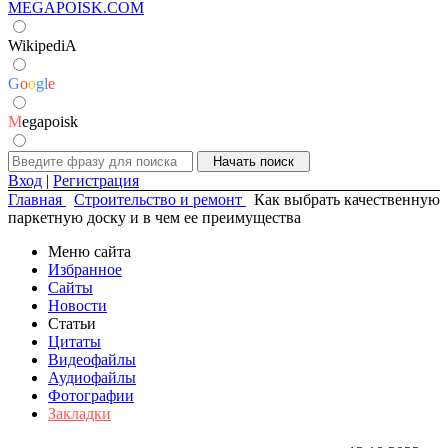
MEGAPOISK.COM
WikipediA
G
o
o
g
l
e
M
egapoisk
Вход
|
Регистрация
Главная
Строительство и ремонт
Как выбрать качественную
паркетную доску и в чем ее преимущества
Меню сайта
Избранное
Сайты
Новости
Статьи
Цитаты
Видеофайлы
Аудиофайлы
Фотографии
Закладки