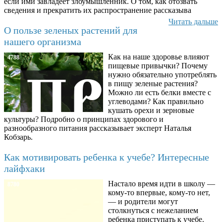
если ими завладеет злоумышленник. О том, как отозвать
сведения и прекратить их распространение рассказыва
Читать дальше
О пользе зеленых растений для
нашего организма
Как на наше здоровье влияют
4788
пищевые привычки? Почему
нужно обязательно употреблять
в пищу зеленые растения?
Можно ли есть белки вместе с
углеводами? Как правильно
кушать орехи и зерновые
культуры? Подробно о принципах здорового и
разнообразного питания рассказывает эксперт Наталья
Кобзарь.
Как мотивировать ребенка к учебе? Интересные
лайфхаки
Настало время идти в школу —
8780
кому-то впервые, кому-то нет,
— и родители могут
столкнуться с нежеланием
ребенка приступать к учебе.