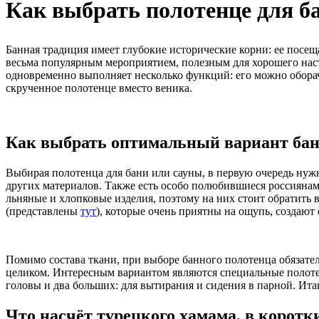
Как выбрать полотенце для б
Банная традиция имеет глубокие исторические корни: ее посещ
весьма популярным мероприятием, полезным для хорошего наст
одновременно выполняет несколько функций: его можно оборачи
скрученное полотенце вместо веника.
Как выбрать оптимальный вариант бан
Выбирая полотенца для бани или сауны, в первую очередь нужн
других материалов. Также есть особо полюбившиеся россиянам
льняные и хлопковые изделия, поэтому на них стоит обратить
(представлены
тут
), которые очень приятны на ощупь, создаю
Помимо состава ткани, при выборе банного полотенца обязател
целиком. Интересным вариантом являются специальные полотенц
головы и два больших: для вытирания и сидения в парной. Ита
Что насчёт турецкого хамама, в корот