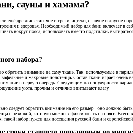
ани, сауны и хамама?
али ещё древние египтяне и греки, ацтеки, славяне и другие нар
роения и здоровья. Необходимый набор для бани включает в себ
вать вокруг пояса, использовать вместо подстилки, вытираться
ного набора?
о обратить внимание на саму ткань. Так, используемые в парилк
 вафельные и махровые полотенца. Состав ткани играет очень в
 внимание в первую очередь. Следующим по популярности вариа
т ощущение уюта, прочны и отлично впитывают влагу.
ьно следует обратить внимание на его размер - оно должно быт
а с резинкой, которую можно зафиксировать на поясе. Всего в 
к, такой набор нужен для посещения русской бани и европейской
кие сроки ставшего популярным во многи