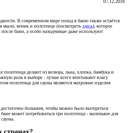
07.12.2018
одности. В современном мире поход в баню также остаётся
я мыло, веник и полотенце (посмотреть
здесь
), которое
 после бани, а особо находчивые даже используют
е полотенца делают из велюра, льна, хлопка, бамбука и
ажную роль в выборе - лучше всего впитывают влагу
нтом полотенца для сауны являются махровые изделия
ь достаточно большим, чтобы можно было вытереться
бане может потребоваться три полотенца - маленькое для
 сауны.
х странах?