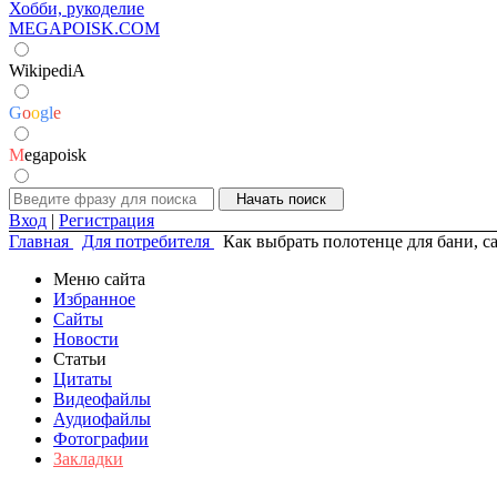
Хобби, рукоделие
MEGAPOISK.COM
WikipediA
G
o
o
g
l
e
M
egapoisk
Вход
|
Регистрация
Главная
Для потребителя
Как выбрать полотенце для бани, с
Меню сайта
Избранное
Сайты
Новости
Статьи
Цитаты
Видеофайлы
Аудиофайлы
Фотографии
Закладки