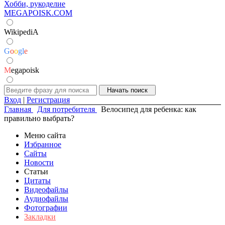
Хобби, рукоделие
MEGAPOISK.COM
WikipediA
G
o
o
g
l
e
M
egapoisk
Вход
|
Регистрация
Главная
Для потребителя
Велосипед для ребенка: как
правильно выбрать?
Меню сайта
Избранное
Сайты
Новости
Статьи
Цитаты
Видеофайлы
Аудиофайлы
Фотографии
Закладки