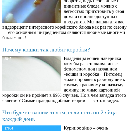
обороты, ведь необычные и
пикантные блюда можно с
легкостью приготовить у себя
дома из вполне доступных
продуктов. Мы нашли для вас
видеорецепт интересного корейского блюда как раз по сезону
— его основным ингредиентом являются любимые многими
баклажаны!
Почему кошки так любят коробки?
Владельцы кошек наверняка
8845
хотя бы раз сталкивались с
феноменом под названием
«кошка и коробка». Питомец
может проявить равнодушие к
самому красивому кошачьему
домику, но мимо картонной
коробки он не пройдет в 99% случаев. Но в чем загадка этого
явления? Самые правдоподобные теории — в этом видео.
Что будет с вашим телом, если есть по 2 яйца
каждый день
Куриное яйцо – очень
17054