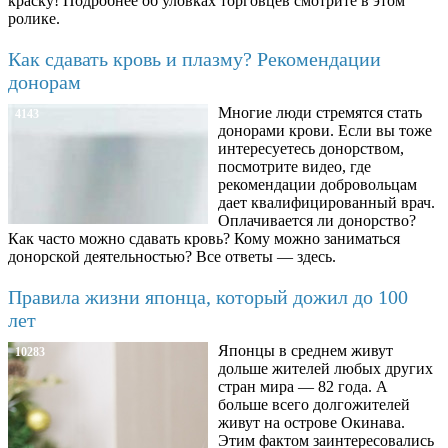
краску! Подробнее об уловках торговцев смотрите в этом
ролике.
Как сдавать кровь и плазму? Рекомендации
донорам
Многие люди стремятся стать
4143
донорами крови. Если вы тоже
интересуетесь донорством,
посмотрите видео, где
рекомендации добровольцам
дает квалифицированный врач.
Оплачивается ли донорство?
Как часто можно сдавать кровь? Кому можно заниматься
донорской деятельностью? Все ответы — здесь.
Правила жизни японца, который дожил до 100
лет
Японцы в среднем живут
10283
дольше жителей любых других
стран мира — 82 года. А
больше всего долгожителей
живут на острове Окинава.
Этим фактом заинтересовались