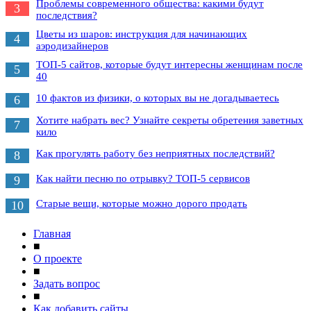
Проблемы современного общества: какими будут
3
последствия?
Цветы из шаров: инструкция для начинающих
4
аэродизайнеров
ТОП-5 сайтов, которые будут интересны женщинам после
5
40
10 фактов из физики, о которых вы не догадываетесь
6
Хотите набрать вес? Узнайте секреты обретения заветных
7
кило
Как прогулять работу без неприятных последствий?
8
Как найти песню по отрывку? ТОП-5 сервисов
9
Старые вещи, которые можно дорого продать
10
Главная
■
О проекте
■
Задать вопрос
■
Как добавить сайты