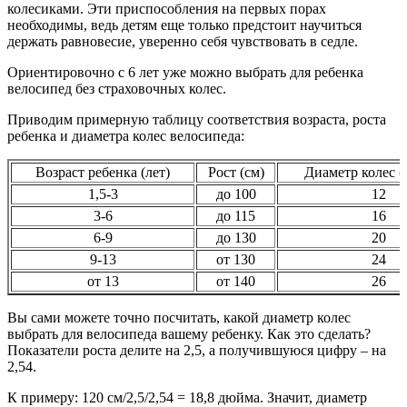
колесиками. Эти приспособления на первых порах
необходимы, ведь детям еще только предстоит научиться
держать равновесие, уверенно себя чувствовать в седле.
Ориентировочно с 6 лет уже можно выбрать для ребенка
велосипед без страховочных колес.
Приводим примерную таблицу соответствия возраста, роста
ребенка и диаметра колес велосипеда:
Возраст ребенка (лет)
Рост (см)
Диаметр колес 
1,5-3
до 100
12
3-6
до 115
16
6-9
до 130
20
9-13
от 130
24
от 13
от 140
26
Вы сами можете точно посчитать, какой диаметр колес
выбрать для велосипеда вашему ребенку. Как это сделать?
Показатели роста делите на 2,5, а получившуюся цифру – на
2,54.
К примеру: 120 см/2,5/2,54 = 18,8 дюйма. Значит, диаметр