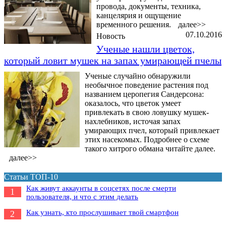
провода, документы, техника,
канцелярия и ощущение
временного решения.
далее>>
07.10.2016
Новость
Ученые нашли цветок,
который ловит мушек на запах умирающей пчелы
Ученые случайно обнаружили
необычное поведение растения под
названием церопегия Сандерсона:
оказалось, что цветок умеет
привлекать в свою ловушку мушек-
нахлебников, источая запах
умирающих пчел, который привлекает
этих насекомых. Подробнее о схеме
такого хитрого обмана читайте далее.
далее>>
Статьи ТОП-10
Как живут аккаунты в соцсетях после смерти
1
пользователя, и что с этим делать
Как узнать, кто прослушивает твой смартфон
2