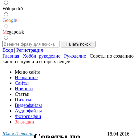
WikipediA
G
o
o
g
l
e
M
egapoisk
Вход
|
Регистрация
Главная
Хобби, рукоделие
Рукоделие
Советы по созданию
кашпо с нуля и из старых вещей
Меню сайта
Избранное
Сайты
Новости
Статьи
Цитаты
Видеофайлы
Аудиофайлы
Фотографии
Закладки
Юлия Пятница
Советы по
18.04.2016