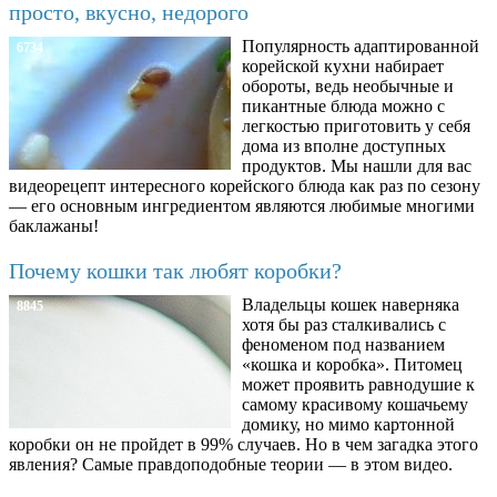
просто, вкусно, недорого
Популярность адаптированной
6734
корейской кухни набирает
обороты, ведь необычные и
пикантные блюда можно с
легкостью приготовить у себя
дома из вполне доступных
продуктов. Мы нашли для вас
видеорецепт интересного корейского блюда как раз по сезону
— его основным ингредиентом являются любимые многими
баклажаны!
Почему кошки так любят коробки?
Владельцы кошек наверняка
8845
хотя бы раз сталкивались с
феноменом под названием
«кошка и коробка». Питомец
может проявить равнодушие к
самому красивому кошачьему
домику, но мимо картонной
коробки он не пройдет в 99% случаев. Но в чем загадка этого
явления? Самые правдоподобные теории — в этом видео.