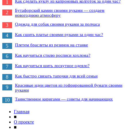
Как сделать куклу из капроновых колготок за один час?
1
Бутафорский камин своими руками — создаем
2
новогоднюю атмосферу
Одежда для собак своими руками за полчаса
3
Как сшить платье своими руками за один час?
4
Плетем браслеты из резинок на станке
5
Как научиться стилю росписи хохлома?
6
Как научиться шить лоскутное одеяло?
7
Как быстро связать тапочки для всей семьи
8
Красивые идеи цветов из гофрированной бумаги своими
9
руками
Таинственное киригами — советы для начинающих
10
Главная
■
О проекте
■