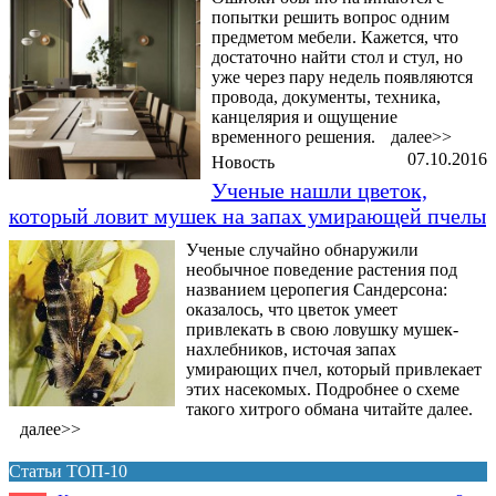
попытки решить вопрос одним
предметом мебели. Кажется, что
достаточно найти стол и стул, но
уже через пару недель появляются
провода, документы, техника,
канцелярия и ощущение
временного решения.
далее>>
07.10.2016
Новость
Ученые нашли цветок,
который ловит мушек на запах умирающей пчелы
Ученые случайно обнаружили
необычное поведение растения под
названием церопегия Сандерсона:
оказалось, что цветок умеет
привлекать в свою ловушку мушек-
нахлебников, источая запах
умирающих пчел, который привлекает
этих насекомых. Подробнее о схеме
такого хитрого обмана читайте далее.
далее>>
Статьи ТОП-10