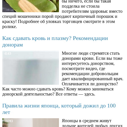
бы ничего, если бы такая
подделка не стоила
потребителям здоровья: вместо
специй мошенники порой продают кирпичный порошок и
краску! Подробнее об уловках торговцев смотрите в этом
ролике.
Как сдавать кровь и плазму? Рекомендации
донорам
Многие люди стремятся стать
4143
донорами крови. Если вы тоже
интересуетесь донорством,
посмотрите видео, где
рекомендации добровольцам
дает квалифицированный врач.
Оплачивается ли донорство?
Как часто можно сдавать кровь? Кому можно заниматься
донорской деятельностью? Все ответы — здесь.
Правила жизни японца, который дожил до 100
лет
Японцы в среднем живут
10283
дольше жителей любых других