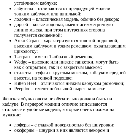
устойчивом каблуке;
лабутены – отличаются от предыдущей модели
тонким каблуком или шпилькой;
лодочки – классическая модель, обычно без декора;
дорсей – косые лодочки, имеют асимметричную
линию мыска, при этом внутренняя сторона
получается скошенной;
Анкл Страп – характеризуются толстой подошвой,
высоким каблуком и узким ремешком, охватывающим
щиколотку;
Т-страп – имеют Т-образный ремешок;
Wedge – высокие или низкие танкетки, могут быть
как с открытым, так и с закрытым мыском;
стилеты – туфли с круглым мыском, каблуком средней
высоты, на тонкой подошве;
Kitten Heel – отличаются низким каблуком-рюмочкой;
Peep toe – имеют небольшой вырез на мыске.
Женская обувь совсем не обязательно должна быть на
каблуке. В гардероб модниц отлично вписываются
стильные и удобные модели, которые очень похожи на
мужские:
лоферы – с гладкой поверхностью без шнуровки;
оксфорды – шнурки в них являются декором и