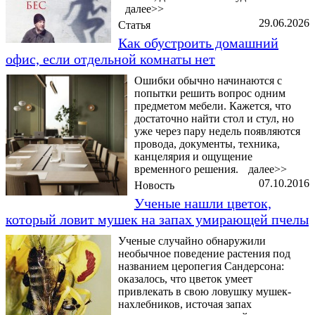
далее>>
29.06.2026
Статья
Как обустроить домашний
офис, если отдельной комнаты нет
Ошибки обычно начинаются с
попытки решить вопрос одним
предметом мебели. Кажется, что
достаточно найти стол и стул, но
уже через пару недель появляются
провода, документы, техника,
канцелярия и ощущение
временного решения.
далее>>
07.10.2016
Новость
Ученые нашли цветок,
который ловит мушек на запах умирающей пчелы
Ученые случайно обнаружили
необычное поведение растения под
названием церопегия Сандерсона:
оказалось, что цветок умеет
привлекать в свою ловушку мушек-
нахлебников, источая запах