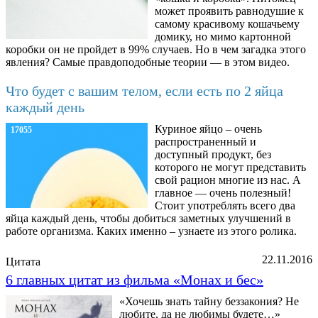
может проявить равнодушие к
самому красивому кошачьему
домику, но мимо картонной
коробки он не пройдет в 99% случаев. Но в чем загадка этого
явления? Самые правдоподобные теории — в этом видео.
Что будет с вашим телом, если есть по 2 яйца
каждый день
Куриное яйцо – очень
17055
распространенный и
доступный продукт, без
которого не могут представить
свой рацион многие из нас. А
главное — очень полезный!
Стоит употреблять всего два
яйца каждый день, чтобы добиться заметных улучшений в
работе организма. Каких именно – узнаете из этого ролика.
22.11.2016
Цитата
6 главных цитат из фильма «Монах и бес»
«Хочешь знать тайну беззакония? Не
любите, да не любимы будете…»