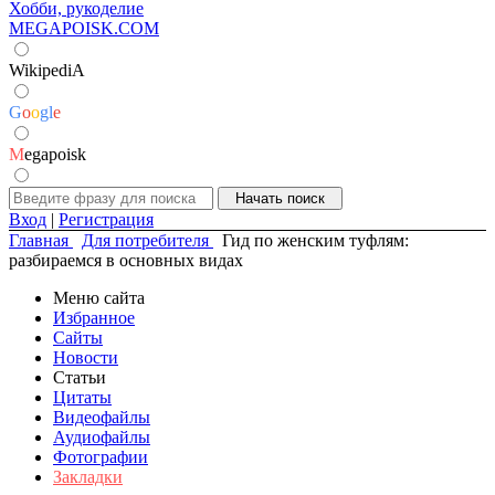
Хобби, рукоделие
MEGAPOISK.COM
WikipediA
G
o
o
g
l
e
M
egapoisk
Вход
|
Регистрация
Главная
Для потребителя
Гид по женским туфлям:
разбираемся в основных видах
Меню сайта
Избранное
Сайты
Новости
Статьи
Цитаты
Видеофайлы
Аудиофайлы
Фотографии
Закладки