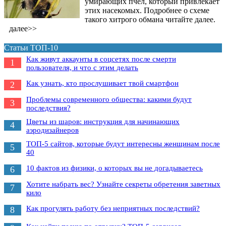
умирающих пчел, который привлекает
этих насекомых. Подробнее о схеме
такого хитрого обмана читайте далее.
далее>>
Статьи ТОП-10
Как живут аккаунты в соцсетях после смерти
1
пользователя, и что с этим делать
Как узнать, кто прослушивает твой смартфон
2
Проблемы современного общества: какими будут
3
последствия?
Цветы из шаров: инструкция для начинающих
4
аэродизайнеров
ТОП-5 сайтов, которые будут интересны женщинам после
5
40
10 фактов из физики, о которых вы не догадываетесь
6
Хотите набрать вес? Узнайте секреты обретения заветных
7
кило
Как прогулять работу без неприятных последствий?
8