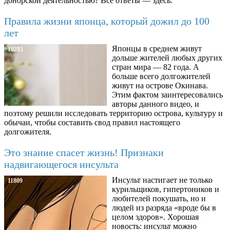
донорской деятельностью? Все ответы — здесь.
Правила жизни японца, который дожил до 100
лет
Японцы в среднем живут
10283
дольше жителей любых других
стран мира — 82 года. А
больше всего долгожителей
живут на острове Окинава.
Этим фактом заинтересовались
авторы данного видео, и
поэтому решили исследовать территорию острова, культуру и
обычаи, чтобы составить свод правил настоящего
долгожителя.
Это знание спасет жизнь! Признаки
надвигающегося инсульта
Инсульт настигает не только
11809
курильщиков, гипертоников и
любителей покушать, но и
людей из разряда «вроде бы в
целом здоров». Хорошая
новость: инсульт можно