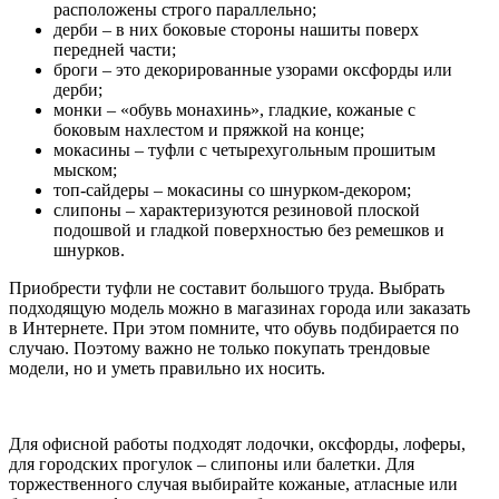
расположены строго параллельно;
дерби – в них боковые стороны нашиты поверх
передней части;
броги – это декорированные узорами оксфорды или
дерби;
монки – «обувь монахинь», гладкие, кожаные с
боковым нахлестом и пряжкой на конце;
мокасины – туфли с четырехугольным прошитым
мыском;
топ-сайдеры – мокасины со шнурком-декором;
слипоны – характеризуются резиновой плоской
подошвой и гладкой поверхностью без ремешков и
шнурков.
Приобрести туфли не составит большого труда. Выбрать
подходящую модель можно в магазинах города или заказать
в Интернете. При этом помните, что обувь подбирается по
случаю. Поэтому важно не только покупать трендовые
модели, но и уметь правильно их носить.
Для офисной работы подходят лодочки, оксфорды, лоферы,
для городских прогулок – слипоны или балетки. Для
торжественного случая выбирайте кожаные, атласные или