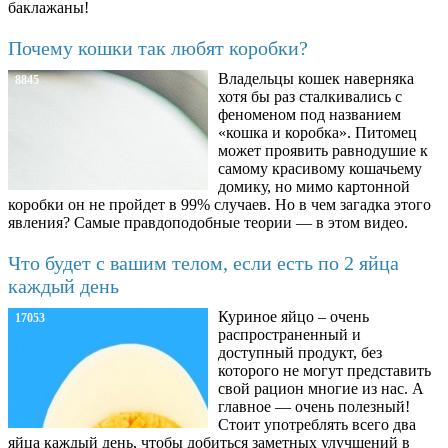
баклажаны!
Почему кошки так любят коробки?
Владельцы кошек наверняка
8845
хотя бы раз сталкивались с
феноменом под названием
«кошка и коробка». Питомец
может проявить равнодушие к
самому красивому кошачьему
домику, но мимо картонной
коробки он не пройдет в 99% случаев. Но в чем загадка этого
явления? Самые правдоподобные теории — в этом видео.
Что будет с вашим телом, если есть по 2 яйца
каждый день
Куриное яйцо – очень
17053
распространенный и
доступный продукт, без
которого не могут представить
свой рацион многие из нас. А
главное — очень полезный!
Стоит употреблять всего два
яйца каждый день, чтобы добиться заметных улучшений в