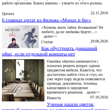
работе организма. Каких именно – узнаете из этого ролика.
22.11.2016
Цитата
6 главных цитат из фильма «Монах и бес»
«Хочешь знать тайну беззакония? Не
любите, да не любимы будете…»
далее>>
29.06.2026
Статья
Как обустроить домашний
офис, если отдельной комнаты нет
Ошибки обычно начинаются с
попытки решить вопрос одним
предметом мебели. Кажется, что
достаточно найти стол и стул, но
уже через пару недель появляются
провода, документы, техника,
канцелярия и ощущение
временного решения.
далее>>
07.10.2016
Новость
Ученые нашли цветок,
который ловит мушек на запах умирающей пчелы