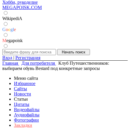
Хобби, рукоделие
MEGAPOISK.COM
WikipediA
G
o
o
g
l
e
M
egapoisk
Вход
|
Регистрация
Главная
Для потребителя
Клуб Путешественников:
выбираем обувь Bestard под конкретные запросы
Меню сайта
Избранное
Сайты
Новости
Статьи
Цитаты
Видеофайлы
Аудиофайлы
Фотографии
Закладки