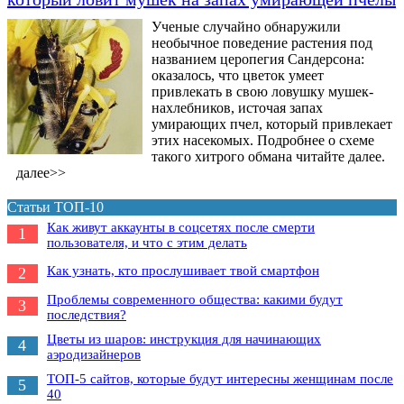
Ученые случайно обнаружили
необычное поведение растения под
названием церопегия Сандерсона:
оказалось, что цветок умеет
привлекать в свою ловушку мушек-
нахлебников, источая запах
умирающих пчел, который привлекает
этих насекомых. Подробнее о схеме
такого хитрого обмана читайте далее.
далее>>
Статьи ТОП-10
Как живут аккаунты в соцсетях после смерти
1
пользователя, и что с этим делать
Как узнать, кто прослушивает твой смартфон
2
Проблемы современного общества: какими будут
3
последствия?
Цветы из шаров: инструкция для начинающих
4
аэродизайнеров
ТОП-5 сайтов, которые будут интересны женщинам после
5
40