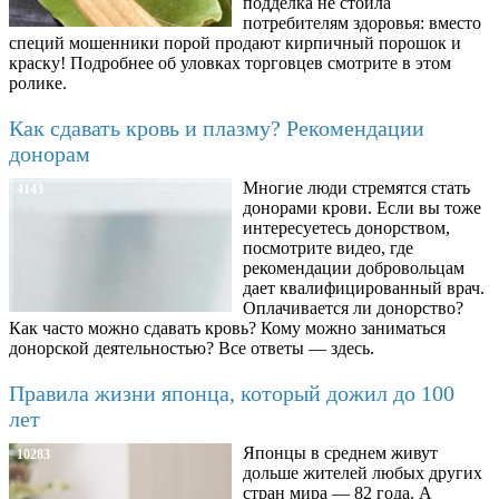
подделка не стоила
потребителям здоровья: вместо
специй мошенники порой продают кирпичный порошок и
краску! Подробнее об уловках торговцев смотрите в этом
ролике.
Как сдавать кровь и плазму? Рекомендации
донорам
Многие люди стремятся стать
4143
донорами крови. Если вы тоже
интересуетесь донорством,
посмотрите видео, где
рекомендации добровольцам
дает квалифицированный врач.
Оплачивается ли донорство?
Как часто можно сдавать кровь? Кому можно заниматься
донорской деятельностью? Все ответы — здесь.
Правила жизни японца, который дожил до 100
лет
Японцы в среднем живут
10283
дольше жителей любых других
стран мира — 82 года. А