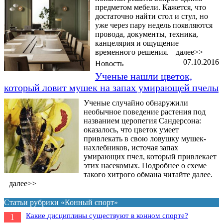
предметом мебели. Кажется, что
достаточно найти стол и стул, но
уже через пару недель появляются
провода, документы, техника,
канцелярия и ощущение
временного решения.
далее>>
07.10.2016
Новость
Ученые нашли цветок,
который ловит мушек на запах умирающей пчелы
Ученые случайно обнаружили
необычное поведение растения под
названием церопегия Сандерсона:
оказалось, что цветок умеет
привлекать в свою ловушку мушек-
нахлебников, источая запах
умирающих пчел, который привлекает
этих насекомых. Подробнее о схеме
такого хитрого обмана читайте далее.
далее>>
Статьи рубрики «Конный спорт»
Какие дисциплины существуют в конном спорте?
1