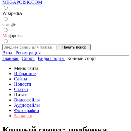
MEGAPOISK.COM
WikipediA
G
o
o
g
l
e
M
egapoisk
Вход
|
Регистрация
Главная
Спорт
Виды спорта
Конный спорт
Меню сайта
Избранное
Сайты
Новости
Статьи
Цитаты
Видеофайлы
Аудиофайлы
Фотографии
Закладки
Конный спорт: подборка