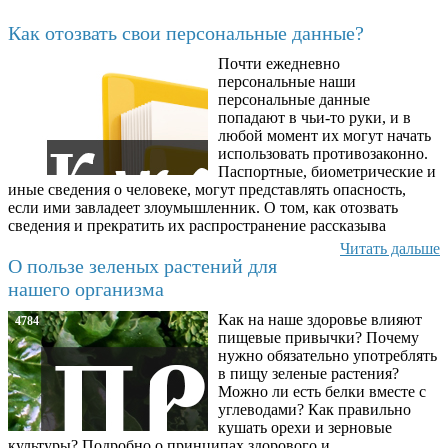
Последние добавленные материалы
Как отозвать свои персональные данные?
Почти ежедневно
6602
персональные наши
персональные данные
попадают в чьи-то руки, и в
любой момент их могут начать
использовать противозаконно.
Паспортные, биометрические и
иные сведения о человеке, могут представлять опасность,
если ими завладеет злоумышленник. О том, как отозвать
сведения и прекратить их распространение рассказыва
Читать дальше
О пользе зеленых растений для
нашего организма
Как на наше здоровье влияют
4784
пищевые привычки? Почему
нужно обязательно употреблять
в пищу зеленые растения?
Можно ли есть белки вместе с
углеводами? Как правильно
кушать орехи и зерновые
культуры? Подробно о принципах здорового и