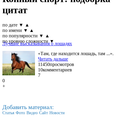
цитат
по дате
▼
▲
по имени
▼
▲
по популярности
▼
▲
по уровню сложности
▼
Лучшие высказывания о лошадях
«Там, где находится лошадь, там ...».
Читать дальше
11450
просмотров
10
комментариев
7
0
+
Добавить материал:
Статья
Фото
Видео
Сайт
Новости