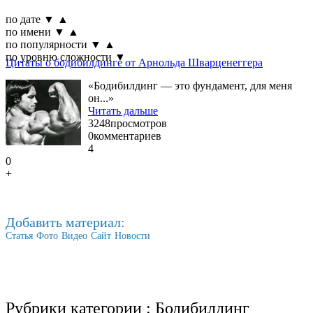
по дате
▼
▲
по имени
▼
▲
по популярности
▼
▲
по уровню сложности
▼
Цитаты о бодибилдинге от Арнольда Шварценеггера
«Бодибилдинг — это фундамент, для меня
он...»
Читать дальше
3248
просмотров
0
комментариев
4
0
+
Добавить материал:
Статья
Фото
Видео
Сайт
Новости
Рубрики категории :
Бодибилдинг