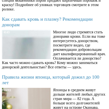
специй мошенники порой продают кирпичный порошок и
краску! Подробнее об уловках торговцев смотрите в этом
ролике.
Как сдавать кровь и плазму? Рекомендации
донорам
Многие люди стремятся стать
4143
донорами крови. Если вы тоже
интересуетесь донорством,
посмотрите видео, где
рекомендации добровольцам
дает квалифицированный врач.
Оплачивается ли донорство?
Как часто можно сдавать кровь? Кому можно заниматься
донорской деятельностью? Все ответы — здесь.
Правила жизни японца, который дожил до 100
лет
Японцы в среднем живут
10283
дольше жителей любых других
стран мира — 82 года. А
больше всего долгожителей
живут на острове Окинава.