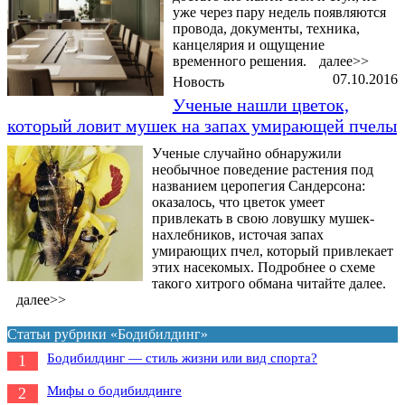
уже через пару недель появляются
провода, документы, техника,
канцелярия и ощущение
временного решения.
далее>>
07.10.2016
Новость
Ученые нашли цветок,
который ловит мушек на запах умирающей пчелы
Ученые случайно обнаружили
необычное поведение растения под
названием церопегия Сандерсона:
оказалось, что цветок умеет
привлекать в свою ловушку мушек-
нахлебников, источая запах
умирающих пчел, который привлекает
этих насекомых. Подробнее о схеме
такого хитрого обмана читайте далее.
далее>>
Статьи рубрики «Бодибилдинг»
Бодибилдинг — стиль жизни или вид спорта?
1
Мифы о бодибилдинге
2