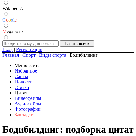
WikipediA
G
o
o
g
l
e
M
egapoisk
Вход
|
Регистрация
Главная
Спорт
Виды спорта
Бодибилдинг
Меню сайта
Избранное
Сайты
Новости
Статьи
Цитаты
Видеофайлы
Аудиофайлы
Фотографии
Закладки
Бодибилдинг: подборка цитат