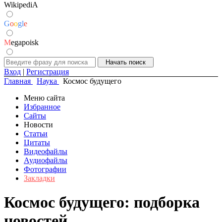
WikipediA
G
o
o
g
l
e
M
egapoisk
Вход
|
Регистрация
Главная
Наука
Космос будущего
Меню сайта
Избранное
Сайты
Новости
Статьи
Цитаты
Видеофайлы
Аудиофайлы
Фотографии
Закладки
Космос будущего: подборка
новостей