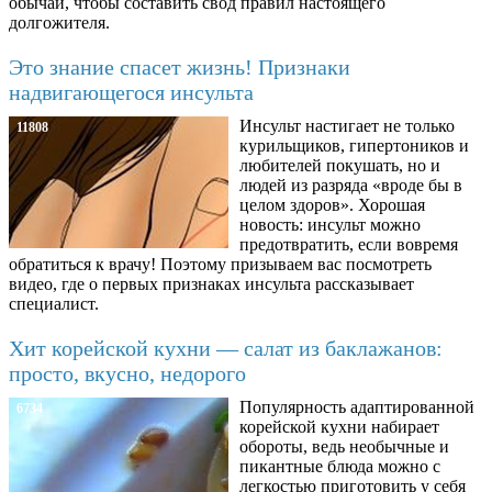
обычаи, чтобы составить свод правил настоящего
долгожителя.
Это знание спасет жизнь! Признаки
надвигающегося инсульта
Инсульт настигает не только
11808
курильщиков, гипертоников и
любителей покушать, но и
людей из разряда «вроде бы в
целом здоров». Хорошая
новость: инсульт можно
предотвратить, если вовремя
обратиться к врачу! Поэтому призываем вас посмотреть
видео, где о первых признаках инсульта рассказывает
специалист.
Хит корейской кухни — салат из баклажанов:
просто, вкусно, недорого
Популярность адаптированной
6734
корейской кухни набирает
обороты, ведь необычные и
пикантные блюда можно с
легкостью приготовить у себя