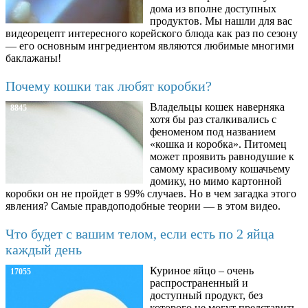
дома из вполне доступных
продуктов. Мы нашли для вас
видеорецепт интересного корейского блюда как раз по сезону
— его основным ингредиентом являются любимые многими
баклажаны!
Почему кошки так любят коробки?
Владельцы кошек наверняка
8845
хотя бы раз сталкивались с
феноменом под названием
«кошка и коробка». Питомец
может проявить равнодушие к
самому красивому кошачьему
домику, но мимо картонной
коробки он не пройдет в 99% случаев. Но в чем загадка этого
явления? Самые правдоподобные теории — в этом видео.
Что будет с вашим телом, если есть по 2 яйца
каждый день
Куриное яйцо – очень
17055
распространенный и
доступный продукт, без
которого не могут представить