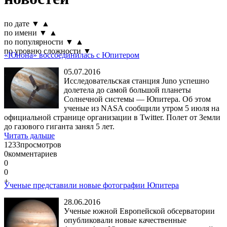
по дате
▼
▲
по имени
▼
▲
по популярности
▼
▲
по уровню сложности
▼
«Юнона» воссоединилась с Юпитером
05.07.2016
Исследовательская станция Juno успешно
долетела до самой большой планеты
Солнечной системы — Юпитера. Об этом
ученые из NASA сообщили утром 5 июля на
официальной странице организации в Twitter. Полет от Земли
до газового гиганта занял 5 лет.
Читать дальше
1233
просмотров
0
комментариев
0
0
+
Ученые представили новые фотографии Юпитера
28.06.2016
Ученые южной Европейской обсерватории
опубликовали новые качественные