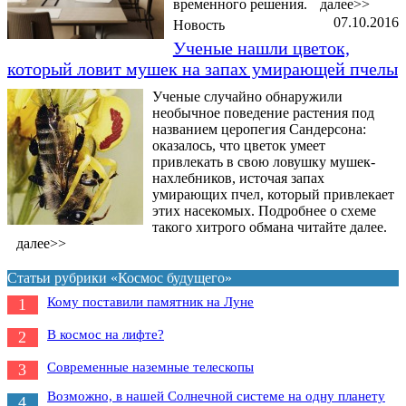
временного решения.
далее>>
07.10.2016
Новость
Ученые нашли цветок,
который ловит мушек на запах умирающей пчелы
Ученые случайно обнаружили
необычное поведение растения под
названием церопегия Сандерсона:
оказалось, что цветок умеет
привлекать в свою ловушку мушек-
нахлебников, источая запах
умирающих пчел, который привлекает
этих насекомых. Подробнее о схеме
такого хитрого обмана читайте далее.
далее>>
Статьи рубрики «Космос будущего»
Кому поставили памятник на Луне
1
В космос на лифте?
2
Современные наземные телескопы
3
Возможно, в нашей Солнечной системе на одну планету
4