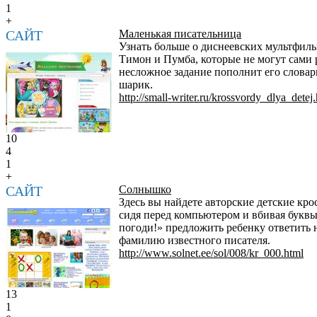
1
+
САЙТ
Маленькая писательница
Узнать больше о диснеевских мультфиль
Тимон и Пумба, которые не могут сами р
несложное задание пополнит его словар
шарик.
http://small-writer.ru/krossvordy_dlya_detej
10
4
1
+
САЙТ
Солнышко
Здесь вы найдете авторские детские кр
сидя перед компьютером и вбивая буквы 
погоди!» предложить ребенку ответить 
фамилию известного писателя.
http://www.solnet.ee/sol/008/kr_000.html
13
1