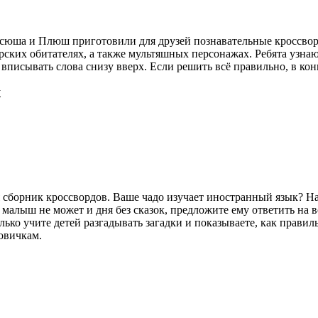
сюша и Плюш приготовили для друзей познавательные кроссворд
ских обитателях, а также мультяшных персонажах. Ребята узнают
писывать слова снизу вверх. Если решить всё правильно, в конц
y
 сборник кроссвордов. Ваше чадо изучает иностранный язык? Н
а малыш не может и дня без сказок, предложите ему ответить н
ько учите детей разгадывать загадки и показываете, как правил
овичкам.