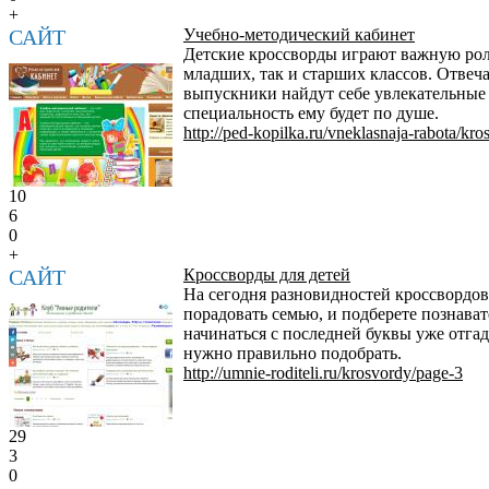
+
САЙТ
Учебно-методический кабинет
Детские кроссворды играют важную роль
младших, так и старших классов. Отвеча
выпускники найдут себе увлекательные 
специальность ему будет по душе.
http://ped-kopilka.ru/vneklasnaja-rabota/kros
10
6
0
+
САЙТ
Кроссворды для детей
На сегодня разновидностей кроссвордов 
порадовать семью, и подберете познават
начинаться с последней буквы уже отга
нужно правильно подобрать.
http://umnie-roditeli.ru/krosvordy/page-3
29
3
0