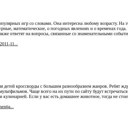
пулярных игр со словами. Она интересна любому возрасту. На э
урные, математические, о погодных явлениях и о временах года.
также ответят на вопросы, связанные со знаменательными событ
2011-11...
ля детей кроссворды с большим разнообразием жанров. Ребят жд
льтфильмов. Чаще всего на их пути по сайту будут встречаться
и кулинарией. Если у вас есть домашнее животное, тогда не стоит
enija...