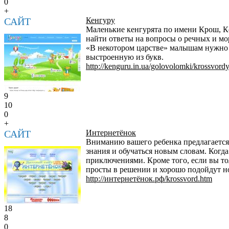
0
+
САЙТ
Кенгуру
Маленькие кенгурята по имени Крош, К
найти ответы на вопросы о речных и мор
«В некотором царстве» малышам нужно в
выстроенную из букв.
http://kenguru.in.ua/golovolomki/krossvord
9
10
0
+
САЙТ
Интернетёнок
Вниманию вашего ребенка предлагается
знания и обучаться новым словам. Когд
приключениями. Кроме того, если вы тол
просты в решении и хорошо подойдут н
http://интернетёнок.рф/krossvord.htm
18
8
0