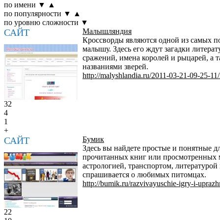
по имени
▼
▲
по популярности
▼
▲
по уровню сложности
▼
САЙТ
Малышляндия
Кроссворды являются одной из самых по
малышу. Здесь его ждут загадки литерат
сражений, имена королей и рыцарей, а 
названиями зверей.
http://malyshlandia.ru/2011-03-21-09-25-11/
32
4
1
+
САЙТ
Бумик
Здесь вы найдете простые и понятные д
прочитанных книг или просмотренных му
астрологией, транспортом, литературой 
спрашивается о любимых питомцах.
http://bumik.ru/razvivayuschie-igry-i-uprazhn
22