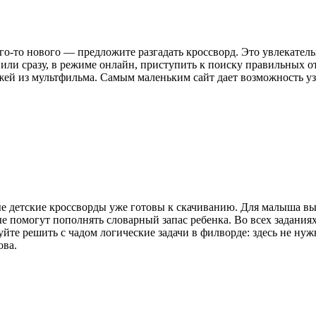
го-то нового — предложите разгадать кроссворд. Это увлекател
или сразу, в режиме онлайн, приступить к поиску правильных от
ажей из мультфильма. Самым маленьким сайт дает возможность уз
ые детские кроссворды уже готовы к скачиванию. Для малыша вы
 помогут пополнять словарный запас ребенка. Во всех заданиях 
уйте решить с чадом логические задачи в филворде: здесь не ну
ова.