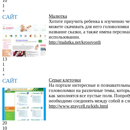
10
1
+
САЙТ
Малютка
Хотите приучить ребенка к изучению че
можете скачивать для него головоломки 
название сказки, а также имена персон
использовании.
http://malutka.net/krossvordi
13
1
1
+
САЙТ
Серые клеточки
На портале интересные и познавательн
головоломки на различные темы, которые
как заполнятся все пустые поля. Попроб
необходимо соединять между собой в сл
http://www.graycell.ru/kids.html
20
10