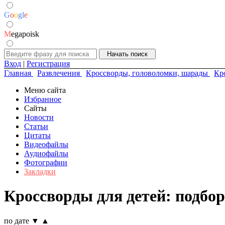
G
o
o
g
l
e
M
egapoisk
Вход
|
Регистрация
Главная
Развлечения
Кроссворды, головоломки, шарады
Кр
Меню сайта
Избранное
Сайты
Новости
Статьи
Цитаты
Видеофайлы
Аудиофайлы
Фотографии
Закладки
Кроссворды для детей: подбор
по дате
▼
▲