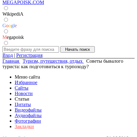
MEGAPOISK.COM
WikipediA
G
o
o
g
l
e
M
egapoisk
Вход
|
Регистрация
Главная
Туризм, путешествия, отдых
Советы бывалого
туриста: как подготовиться к турпоходу?
Меню сайта
Избранное
Сайты
Новости
Статьи
Цитаты
Видеофайлы
Аудиофайлы
Фотографии
Закладки