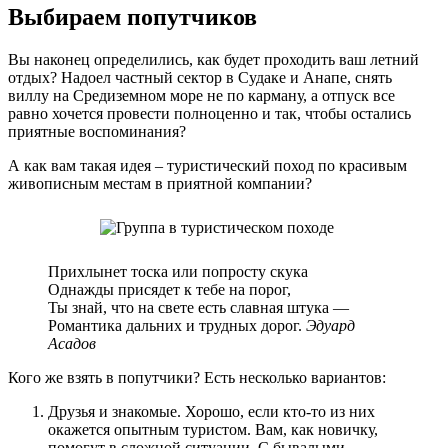
Выбираем попутчиков
Вы наконец определились, как будет проходить ваш летний
отдых? Надоел частный сектор в Судаке и Анапе, снять
виллу на Средиземном море не по карману, а отпуск все
равно хочется провести полноценно и так, чтобы остались
приятные воспоминания?
А как вам такая идея – туристический поход по красивым
живописным местам в приятной компании?
Прихлынет тоска или попросту скука
Однажды присядет к тебе на порог,
Ты знай, что на свете есть славная штука —
Романтика дальних и трудных дорог.
Эдуард
Асадов
Кого же взять в попутчики? Есть несколько вариантов:
Друзья и знакомые. Хорошо, если кто-то из них
окажется опытным туристом. Вам, как новичку,
помогут в сложной ситуации. С бывалыми