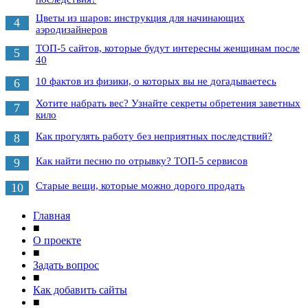
Цветы из шаров: инструкция для начинающих
4
аэродизайнеров
ТОП-5 сайтов, которые будут интересны женщинам после
5
40
10 фактов из физики, о которых вы не догадываетесь
6
Хотите набрать вес? Узнайте секреты обретения заветных
7
кило
Как прогулять работу без неприятных последствий?
8
Как найти песню по отрывку? ТОП-5 сервисов
9
Старые вещи, которые можно дорого продать
10
Главная
■
О проекте
■
Задать вопрос
■
Как добавить сайты
■