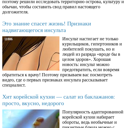
поэтому решили исследовать территорию острова, культуру и
обычаи, чтобы составить свод правил настоящего
долгожителя.
Это знание спасет жизнь! Признаки
надвигающегося инсульта
Инсульт настигает не только
11806
курильщиков, гипертоников и
любителей покушать, но и
людей из разряда «вроде бы в
целом здоров». Хорошая
новость: инсульт можно
предотвратить, если вовремя
обратиться к врачу! Поэтому призываем вас посмотреть
видео, где о первых признаках инсульта рассказывает
специалист.
Хит корейской кухни — салат из баклажанов:
просто, вкусно, недорого
Популярность адаптированной
6734
корейской кухни набирает
обороты, ведь необычные и
пикантные блюда можно с