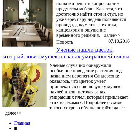
попытки решить вопрос одним
предметом мебели. Кажется, что
достаточно найти стол и стул, но
уже через пару недель появляются
провода, документы, техника,
канцелярия и ощущение
временного решения.
далее>>
07.10.2016
Новость
Ученые нашли цветок,
который ловит мушек на запах умирающей пчелы
Ученые случайно обнаружили
необычное поведение растения под
названием церопегия Сандерсона:
оказалось, что цветок умеет
привлекать в свою ловушку мушек-
нахлебников, источая запах
умирающих пчел, который привлекает
этих насекомых. Подробнее о схеме
такого хитрого обмана читайте далее.
далее>>
Главная
■