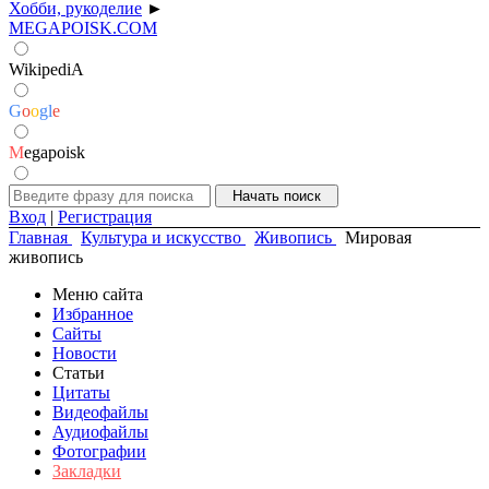
Хобби, рукоделие
►
MEGAPOISK.COM
WikipediA
G
o
o
g
l
e
M
egapoisk
Вход
|
Регистрация
Главная
Культура и искусство
Живопись
Мировая
живопись
Меню сайта
Избранное
Сайты
Новости
Статьи
Цитаты
Видеофайлы
Аудиофайлы
Фотографии
Закладки