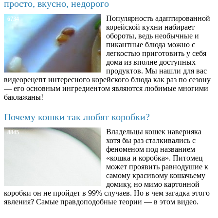
просто, вкусно, недорого
Популярность адаптированной
6734
корейской кухни набирает
обороты, ведь необычные и
пикантные блюда можно с
легкостью приготовить у себя
дома из вполне доступных
продуктов. Мы нашли для вас
видеорецепт интересного корейского блюда как раз по сезону
— его основным ингредиентом являются любимые многими
баклажаны!
Почему кошки так любят коробки?
Владельцы кошек наверняка
8845
хотя бы раз сталкивались с
феноменом под названием
«кошка и коробка». Питомец
может проявить равнодушие к
самому красивому кошачьему
домику, но мимо картонной
коробки он не пройдет в 99% случаев. Но в чем загадка этого
явления? Самые правдоподобные теории — в этом видео.