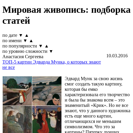
Мировая живопись: подборка
статей
по дате
▼
▲
по имени
▼
▲
по популярности
▼
▲
по уровню сложности
▼
10.03.2016
Анастасия Сергеева
ТОП-5 картин Эдварда Мунка, о которых знают
не все
Эдвард Мунк за свою жизнь
смог создать такую картину,
которая бы емко
характеризовала его творчество
и была бы знакома всем – это
знаменитый «Крик». Но не все
знают, что у данного художника
есть еще много картин,
отличающихся не меньшим
символизмом. Что это за
картины? Пятерку лучших