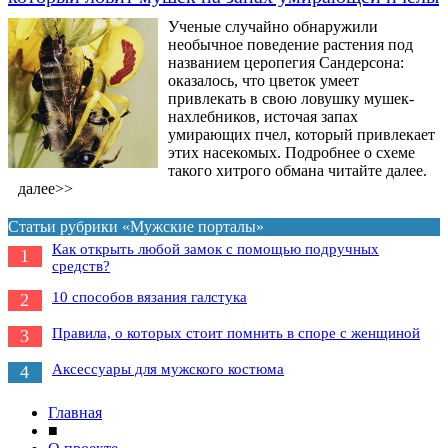
Ученые случайно обнаружили
необычное поведение растения под
названием церопегия Сандерсона:
оказалось, что цветок умеет
привлекать в свою ловушку мушек-
нахлебников, источая запах
умирающих пчел, который привлекает
этих насекомых. Подробнее о схеме
такого хитрого обмана читайте далее.
далее>>
Статьи рубрики «Мужские порталы»
Как открыть любой замок с помощью подручных
1
средств?
10 способов вязания галстука
2
Правила, о которых стоит помнить в споре с женщиной
3
Аксессуары для мужского костюма
4
Главная
■