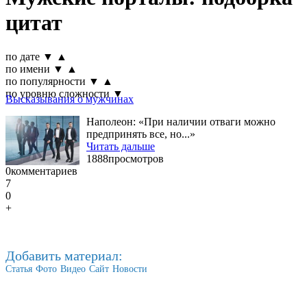
цитат
по дате
▼
▲
по имени
▼
▲
по популярности
▼
▲
по уровню сложности
▼
Высказывания о мужчинах
Наполеон: «При наличии отваги можно
предпринять все, но...»
Читать дальше
1888
просмотров
0
комментариев
7
0
+
Добавить материал:
Статья
Фото
Видео
Сайт
Новости