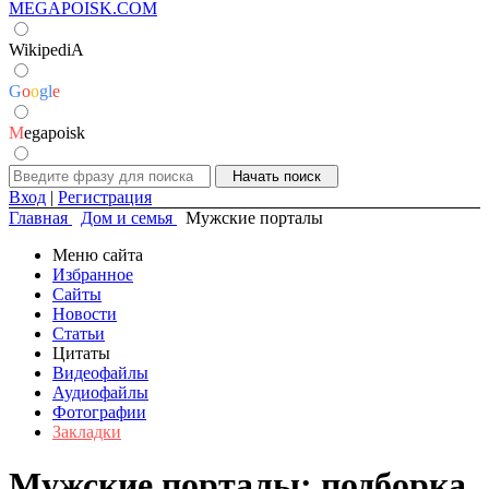
MEGAPOISK.COM
WikipediA
G
o
o
g
l
e
M
egapoisk
Вход
|
Регистрация
Главная
Дом и семья
Мужские порталы
Меню сайта
Избранное
Сайты
Новости
Статьи
Цитаты
Видеофайлы
Аудиофайлы
Фотографии
Закладки
Мужские порталы: подборка