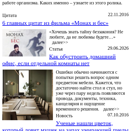
работе организма. Каких именно – узнаете из этого ролика.
22.11.2016
Цитата
6 главных цитат из фильма «Монах и бес»
«Хочешь знать тайну беззакония? Не
любите, да не любимы будете…»
далее>>
29.06.2026
Статья
Как обустроить домашний
офис, если отдельной комнаты нет
Ошибки обычно начинаются с
попытки решить вопрос одним
предметом мебели. Кажется, что
достаточно найти стол и стул, но
уже через пару недель появляются
провода, документы, техника,
канцелярия и ощущение
временного решения.
далее>>
07.10.2016
Новость
Ученые нашли цветок,
который ловит мушек на запах умирающей пчелы