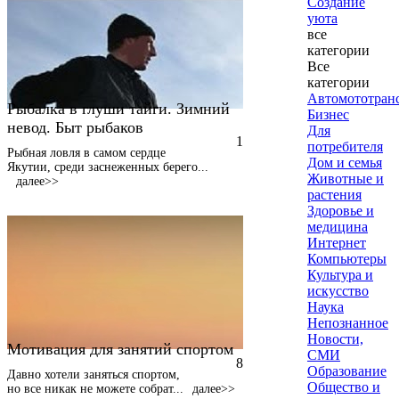
Создание
уюта
все
категории
Все
категории
Автомототран
Рыбалка в глуши тайги. Зимний
Бизнес
невод. Быт рыбаков
Для
1
потребителя
Рыбная ловля в самом сердце
Дом и семья
Якутии, среди заснеженных берего
...
Животные и
далее>>
растения
Здоровье и
медицина
Интернет
Компьютеры
Культура и
искусство
Наука
Непознанное
Новости,
Мотивация для занятий спортом
СМИ
8
Образование
Давно хотели заняться спортом,
Общество и
но все никак не можете собрат
...
далее>>