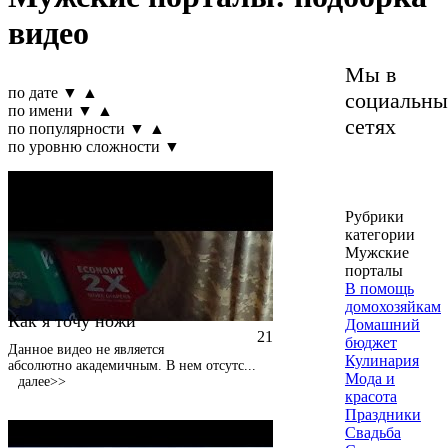
видео
Мы в
по дате
▼
▲
социальны
по имени
▼
▲
сетях
по популярности
▼
▲
по уровню сложности
▼
Рубрики
категории
Мужские
порталы
В помощь
домохозяйкам
Как я точу ножи
Домашний
21
бюджет
Данное видео не является
Кулинария
абсолютно академичным. В нем отсутс
...
Мода и
далее>>
красота
Праздники
Свадьба