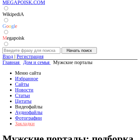
MEGAPOISK.COM
WikipediA
G
o
o
g
l
e
M
egapoisk
Вход
|
Регистрация
Главная
Дом и семья
Мужские порталы
Меню сайта
Избранное
Сайты
Новости
Статьи
Цитаты
Видеофайлы
Аудиофайлы
Фотографии
Закладки
Мужские порталы: подборка