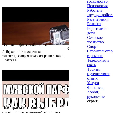
государство
Психология
Работа и
трудоустройст
Развлечения
Религия
Родители и
дети
Сельское
хозяйство
Лучшие фотолайфхаки
Спорт
3
Строительство
Лайфхак — это маленькая
и ремонт
хитрость, которая поможет решить как
...
далее>>
Телефония и
связь
Туризм,
путешествия,
отдых
Услуги
Финансы
Хобби,
рукоделие
скрыть
Выбираем и правильно
используем мужской парфюм