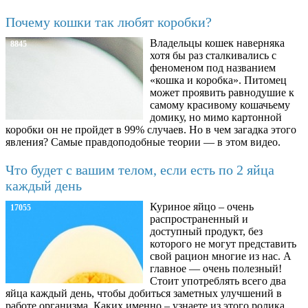
Почему кошки так любят коробки?
Владельцы кошек наверняка
8845
хотя бы раз сталкивались с
феноменом под названием
«кошка и коробка». Питомец
может проявить равнодушие к
самому красивому кошачьему
домику, но мимо картонной
коробки он не пройдет в 99% случаев. Но в чем загадка этого
явления? Самые правдоподобные теории — в этом видео.
Что будет с вашим телом, если есть по 2 яйца
каждый день
Куриное яйцо – очень
17055
распространенный и
доступный продукт, без
которого не могут представить
свой рацион многие из нас. А
главное — очень полезный!
Стоит употреблять всего два
яйца каждый день, чтобы добиться заметных улучшений в
работе организма. Каких именно – узнаете из этого ролика.