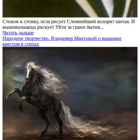
Стежок к стежку, игла рисует Сложнейший колорит шитья. И
вышивальщица рискует Уйти за грани бытия...
Читать дальше
Народное творчество. Владимир Мацуцкий о вышивке
крестом в стихах