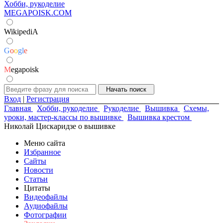
Хобби, рукоделие
MEGAPOISK.COM
WikipediA
G
o
o
g
l
e
M
egapoisk
Вход
|
Регистрация
Главная
Хобби, рукоделие
Рукоделие
Вышивка
Схемы,
уроки, мастер-классы по вышивке
Вышивка крестом
Николай Цискаридзе о вышивке
Меню сайта
Избранное
Сайты
Новости
Статьи
Цитаты
Видеофайлы
Аудиофайлы
Фотографии