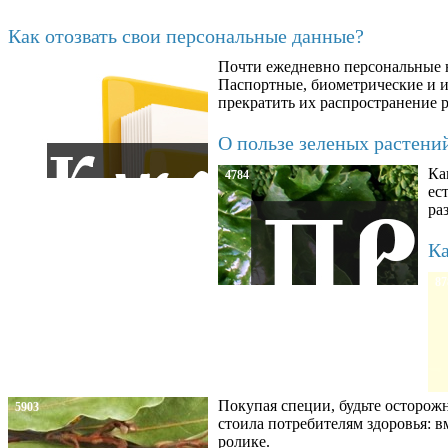
Последние добавленные материалы
Как отозвать свои персональные данные?
Почти ежедневно персональные н
6602
Паспортные, биометрические и ин
прекратить их распространение 
О пользе зеленых растени
Ка
4784
ес
ра
Ка
87
Покупая специи, будьте осторож
5903
стоила потребителям здоровья: 
ролике.