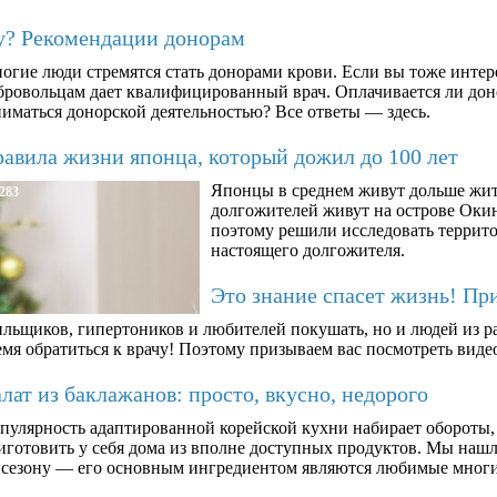
му? Рекомендации донорам
огие люди стремятся стать донорами крови. Если вы тоже интер
бровольцам дает квалифицированный врач. Оплачивается ли дон
ниматься донорской деятельностью? Все ответы — здесь.
авила жизни японца, который дожил до 100 лет
Японцы в среднем живут дольше жит
283
долгожителей живут на острове Окин
поэтому решили исследовать террито
настоящего долгожителя.
Это знание спасет жизнь! Пр
ильщиков, гипертоников и любителей покушать, но и людей из ра
мя обратиться к врачу! Поэтому призываем вас посмотреть видео
ат из баклажанов: просто, вкусно, недорого
пулярность адаптированной корейской кухни набирает обороты,
иготовить у себя дома из вполне доступных продуктов. Мы нашли
 сезону — его основным ингредиентом являются любимые мног