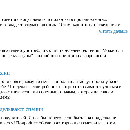
омент их могут начать использовать противозаконно.
и завладеет злоумышленник. О том, как отозвать сведения и
Читать дальше
бязательно употреблять в пищу зеленые растения? Можно ли
ерновые культуры? Подробно о принципах здорового и
хаки
о впервые, кому-то нет, — и родители могут столкнуться с
бе. Что делать, если ребенок наотрез отказывается учиться и
део с интересными советами от мамы, которая не совсем
блемы.
дделывают специи
окупателей. И все бы ничего, если бы такая подделка не
раску! Подробнее об уловках торговцев смотрите в этом