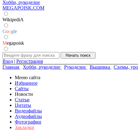
Хобби, рукоделие
MEGAPOISK.COM
WikipediA
G
o
o
g
l
e
M
egapoisk
Вход
|
Регистрация
Главная
Хобби, рукоделие
Рукоделие
Вышивка
Схемы, уро
Меню сайта
Избранное
Сайты
Новости
Статьи
Цитаты
Видеофайлы
Аудиофайлы
Фотографии
Закладки