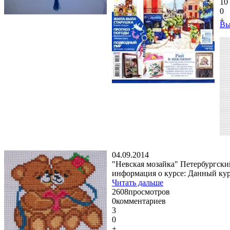
10
0
+
Вы
04.09.2014
"Невская мозайка" Петербургск
информация о курсе: Данный кур
Читать дальше
2608
просмотров
0
комментариев
3
0
+