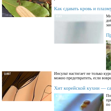
Как сдавать кровь и плаз
Мн
4143
до
за
Пр
10
Инсульт настигает не только кур
11807
можно предотвратить, если вовре
Хит корейской кухни — сал
По
6734
пр
по