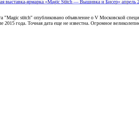
я выставка-ярмарка «Magic Stitch — Вышивка и Бисер» апрель 
та "Magic stitch" опубликовано объявление о V Московской спе
еле 2015 года. Точная дата еще не известна. Огромное великолеп