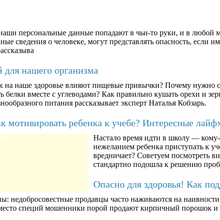
аши персональные данные попадают в чьи-то руки, и в любой м
ые сведения о человеке, могут представлять опасность, если им
рассказыва
й для нашего организма
к на наше здоровье влияют пищевые привычки? Почему нужно о
ть белки вместе с углеводами? Как правильно кушать орехи и з
знообразного питания рассказывает эксперт Наталья Кобзарь.
к мотивировать ребенка к учебе? Интересные лайф
Настало время идти в школу — кому-т
80
нежеланием ребенка приступать к уче
вредничает? Советуем посмотреть ви
стандартно подошла к решению про
Опасно для здоровья! Как по
ны: недобросовестные продавцы часто наживаются на наивности п
вместо специй мошенники порой продают кирпичный порошок и к