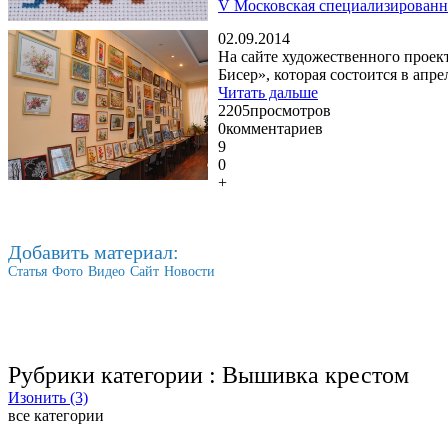
V Московская специализированна
02.09.2014
На сайте художественного проек
Бисер», которая состоится в апр
Читать дальше
2205
просмотров
0
комментариев
9
0
+
Добавить материал:
Статья
Фото
Видео
Сайт
Новости
Рубрики категории :
Вышивка крестом
Изонить (3)
все категории