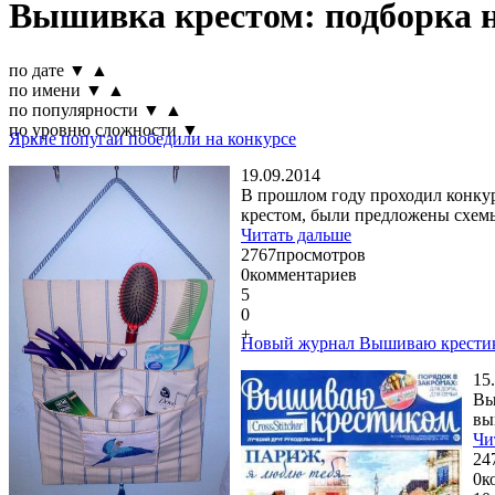
Вышивка крестом: подборка 
по дате
▼
▲
по имени
▼
▲
по популярности
▼
▲
по уровню сложности
▼
Яркие попугаи победили на конкурсе
19.09.2014
В прошлом году проходил конку
крестом, были предложены схемы
Читать дальше
2767
просмотров
0
комментариев
5
0
+
Новый журнал Вышиваю крестик
15
Вы
вы
Чи
24
0
к