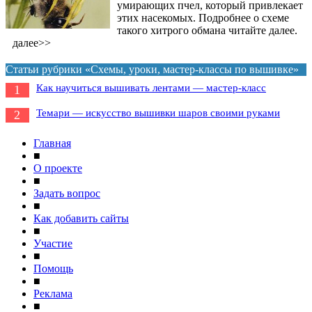
умирающих пчел, который привлекает
этих насекомых. Подробнее о схеме
такого хитрого обмана читайте далее.
далее>>
Статьи рубрики «Схемы, уроки, мастер-классы по вышивке»
Как научиться вышивать лентами — мастер-класс
1
Темари — искусство вышивки шаров своими руками
2
Главная
■
О проекте
■
Задать вопрос
■
Как добавить сайты
■
Участие
■
Помощь
■
Реклама
■