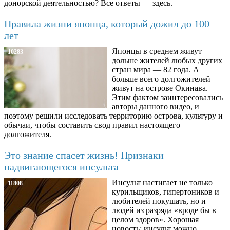
донорской деятельностью? Все ответы — здесь.
Правила жизни японца, который дожил до 100
лет
Японцы в среднем живут
10283
дольше жителей любых других
стран мира — 82 года. А
больше всего долгожителей
живут на острове Окинава.
Этим фактом заинтересовались
авторы данного видео, и
поэтому решили исследовать территорию острова, культуру и
обычаи, чтобы составить свод правил настоящего
долгожителя.
Это знание спасет жизнь! Признаки
надвигающегося инсульта
Инсульт настигает не только
11808
курильщиков, гипертоников и
любителей покушать, но и
людей из разряда «вроде бы в
целом здоров». Хорошая
новость: инсульт можно