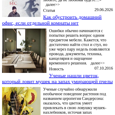
далее>>
29.06.2026
Статья
Как обустроить домашний
офис, если отдельной комнаты нет
Ошибки обычно начинаются с
попытки решить вопрос одним
предметом мебели. Кажется, что
достаточно найти стол и стул, но
уже через пару недель появляются
провода, документы, техника,
канцелярия и ощущение
временного решения.
далее>>
07.10.2016
Новость
Ученые нашли цветок,
который ловит мушек на запах умирающей пчелы
Ученые случайно обнаружили
необычное поведение растения под
названием церопегия Сандерсона:
оказалось, что цветок умеет
привлекать в свою ловушку мушек-
нахлебников, источая запах