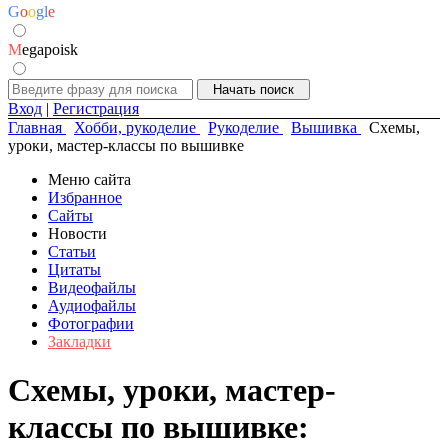
G
o
o
g
l
e
M
egapoisk
Вход
|
Регистрация
Главная
Хобби, рукоделие
Рукоделие
Вышивка
Схемы,
уроки, мастер-классы по вышивке
Меню сайта
Избранное
Сайты
Новости
Статьи
Цитаты
Видеофайлы
Аудиофайлы
Фотографии
Закладки
Схемы, уроки, мастер-
классы по вышивке: