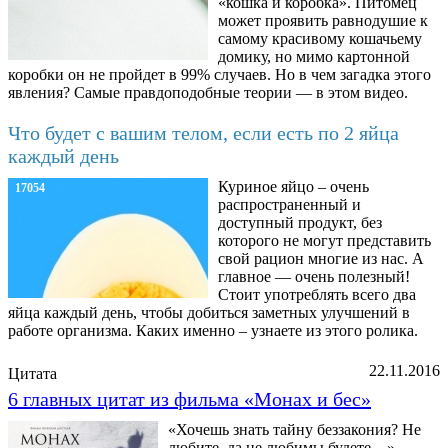
«кошка и коробка». Питомец
может проявить равнодушие к
самому красивому кошачьему
домику, но мимо картонной
коробки он не пройдет в 99% случаев. Но в чем загадка этого
явления? Самые правдоподобные теории — в этом видео.
Что будет с вашим телом, если есть по 2 яйца
каждый день
Куриное яйцо – очень
17054
распространенный и
доступный продукт, без
которого не могут представить
свой рацион многие из нас. А
главное — очень полезный!
Стоит употреблять всего два
яйца каждый день, чтобы добиться заметных улучшений в
работе организма. Каких именно – узнаете из этого ролика.
22.11.2016
Цитата
6 главных цитат из фильма «Монах и бес»
«Хочешь знать тайну беззакония? Не
любите, да не любимы будете…»