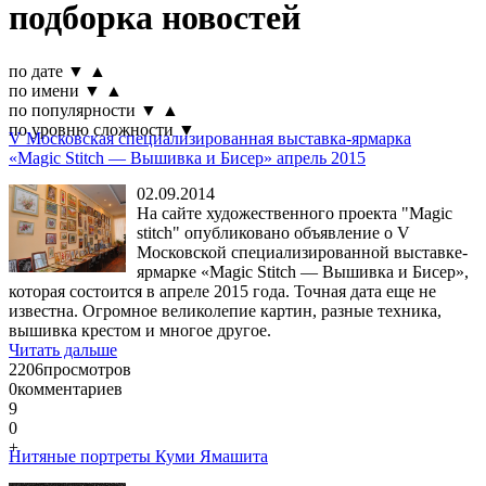
подборка новостей
по дате
▼
▲
по имени
▼
▲
по популярности
▼
▲
по уровню сложности
▼
V Московская специализированная выставка-ярмарка
«Magic Stitch — Вышивка и Бисер» апрель 2015
02.09.2014
На сайте художественного проекта "Magic
stitch" опубликовано объявление о V
Московской специализированной выставке-
ярмарке «Magic Stitch — Вышивка и Бисер»,
которая состоится в апреле 2015 года. Точная дата еще не
известна. Огромное великолепие картин, разные техника,
вышивка крестом и многое другое.
Читать дальше
2206
просмотров
0
комментариев
9
0
+
Нитяные портреты Куми Ямашита