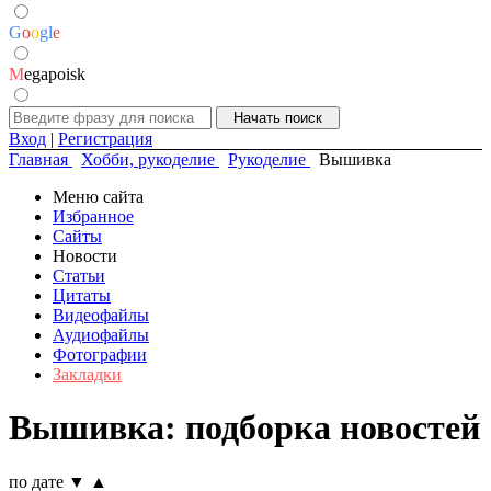
G
o
o
g
l
e
M
egapoisk
Вход
|
Регистрация
Главная
Хобби, рукоделие
Рукоделие
Вышивка
Меню сайта
Избранное
Сайты
Новости
Статьи
Цитаты
Видеофайлы
Аудиофайлы
Фотографии
Закладки
Вышивка: подборка новостей
по дате
▼
▲