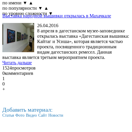
по имени
▼
▲
по популярности
▼
▲
по уровню сложности
▼
Выставка народной вышивки открылась в Махачкале
26.04.2016
8 апреля в дагестанском музее-заповеднике
открылась выставка «Дагестанская вышивка:
Кайтаг и Усиша», которая является частью
проекта, посвященного традиционным
видам дагестанских ремесел. Данная
выставка является третьим мероприятием проекта.
Читать дальше
1524
просмотров
0
комментариев
1
0
+
Добавить материал:
Статья
Фото
Видео
Сайт
Новости