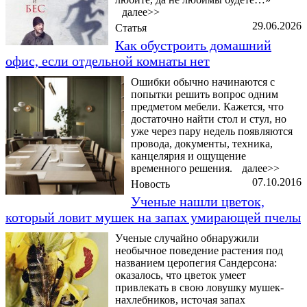
далее>>
29.06.2026
Статья
Как обустроить домашний
офис, если отдельной комнаты нет
Ошибки обычно начинаются с
попытки решить вопрос одним
предметом мебели. Кажется, что
достаточно найти стол и стул, но
уже через пару недель появляются
провода, документы, техника,
канцелярия и ощущение
временного решения.
далее>>
07.10.2016
Новость
Ученые нашли цветок,
который ловит мушек на запах умирающей пчелы
Ученые случайно обнаружили
необычное поведение растения под
названием церопегия Сандерсона:
оказалось, что цветок умеет
привлекать в свою ловушку мушек-
нахлебников, источая запах