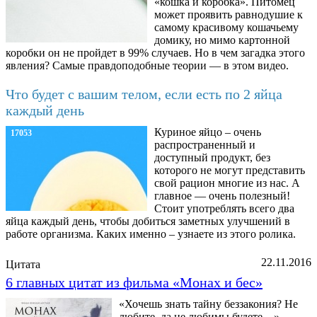
«кошка и коробка». Питомец
может проявить равнодушие к
самому красивому кошачьему
домику, но мимо картонной
коробки он не пройдет в 99% случаев. Но в чем загадка этого
явления? Самые правдоподобные теории — в этом видео.
Что будет с вашим телом, если есть по 2 яйца
каждый день
Куриное яйцо – очень
17053
распространенный и
доступный продукт, без
которого не могут представить
свой рацион многие из нас. А
главное — очень полезный!
Стоит употреблять всего два
яйца каждый день, чтобы добиться заметных улучшений в
работе организма. Каких именно – узнаете из этого ролика.
22.11.2016
Цитата
6 главных цитат из фильма «Монах и бес»
«Хочешь знать тайну беззакония? Не
любите, да не любимы будете…»