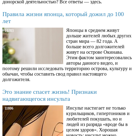
донорской деятельностью? Все ответы — здесь.
Правила жизни японца, который дожил до 100
лет
Японцы в среднем живут
10283
дольше жителей любых других
стран мира — 82 года. А
больше всего долгожителей
живут на острове Окинава.
Этим фактом заинтересовались
авторы данного видео, и
поэтому решили исследовать территорию острова, культуру и
обычаи, чтобы составить свод правил настоящего
долгожителя.
Это знание спасет жизнь! Признаки
надвигающегося инсульта
Инсульт настигает не только
11806
курильщиков, гипертоников и
любителей покушать, но и
людей из разряда «вроде бы в
целом здоров». Хорошая
новость: инсульт можно