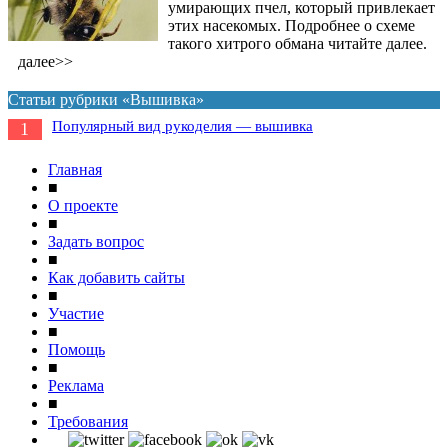
умирающих пчел, который привлекает
этих насекомых. Подробнее о схеме
такого хитрого обмана читайте далее.
далее>>
Статьи рубрики «Вышивка»
Популярный вид рукоделия — вышивка
1
Главная
■
О проекте
■
Задать вопрос
■
Как добавить сайты
■
Участие
■
Помощь
■
Реклама
■
Требования