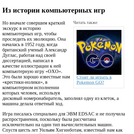
Из истории компьютерных игр
Но вначале совершим краткий
Читать также:
экскурс в историю
компьютерных игр, чтобы
проследить их эволюцию. Она
началась в 1952 году, когда
британский ученый Александр
Дуглас, работая над своей
диссертацией, написал в
качестве иллюстрации к ней
компьютерную игру «OXO».
Это были хорошо известные нам
Стоит ли играть в
«крестики-нолики», в
Pokemon GO?
компьютерном исполнении
которых человек, используя
дисковый номеронабиратель, заполнял одну из клеток, а
машина делала ответный ход.
Игра писалась специально для ЭВМ EDSAC и не получила
распространения, поскольку была рассчитана
исключительно на один тип вычислительных машин.
Спустя шесть лет Уильям Хигинботам, известный нам как