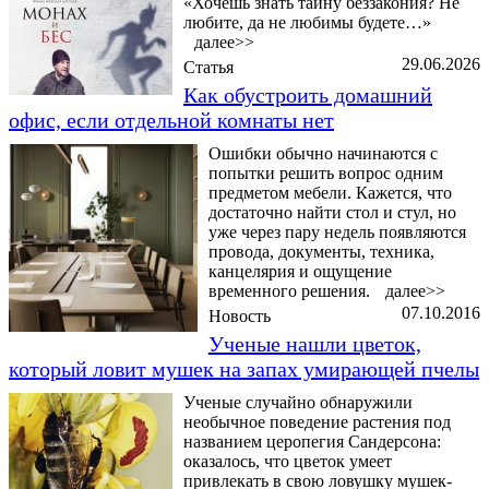
«Хочешь знать тайну беззакония? Не
любите, да не любимы будете…»
далее>>
29.06.2026
Статья
Как обустроить домашний
офис, если отдельной комнаты нет
Ошибки обычно начинаются с
попытки решить вопрос одним
предметом мебели. Кажется, что
достаточно найти стол и стул, но
уже через пару недель появляются
провода, документы, техника,
канцелярия и ощущение
временного решения.
далее>>
07.10.2016
Новость
Ученые нашли цветок,
который ловит мушек на запах умирающей пчелы
Ученые случайно обнаружили
необычное поведение растения под
названием церопегия Сандерсона:
оказалось, что цветок умеет
привлекать в свою ловушку мушек-