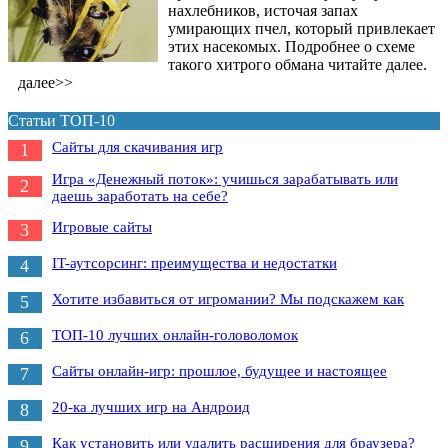
нахлебников, источая запах
умирающих пчел, который привлекает
этих насекомых. Подробнее о схеме
такого хитрого обмана читайте далее.
далее>>
Статьи ТОП-10
Сайты для скачивания игр
1
Игра «Денежный поток»: учишься зарабатывать или
2
даешь заработать на себе?
Игровые сайты
3
IT-аутсорсинг: преимущества и недостатки
4
Хотите избавиться от игромании? Мы подскажем как
5
ТОП-10 лучших онлайн-головоломок
6
Сайты онлайн-игр: прошлое, будущее и настоящее
7
20-ка лучших игр на Андроид
8
Как установить или удалить расширения для браузера?
9