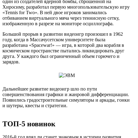
один из создателей ядерной бомбы, сброшенной на
Хиросиму, разработал первую многопользовательскую игру
«Tennis for Two». В ней двое игроков занимались
отбиванием виртуального мяча через теннисную сетку,
изображенную в разрезе на мониторе осциллографа.
Большой прорыв в развитии видеоигр произошел в 1962
году, когда в Массачусетском университете была
разработана «Spacewar!» — игра, в которой два корабля в
космическом пространстве пытались ликвидировать друг
друга. У каждого был ограниченный объем горючего и
зарядов.
Дальнейшее развитие видеоигр шло по пути
совершенствования графики и жанровой дифференциации.
Появились градостроительные симуляторы и аркады, гонки
и шутеры, квесты и стратегии.
ТОП-5 новинок
2016-й год вряд ли станет знаковым в истории развития