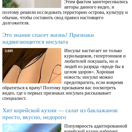
Этим фактом заинтересовались
авторы данного видео, и
поэтому решили исследовать территорию острова, культуру и
обычаи, чтобы составить свод правил настоящего
долгожителя.
Это знание спасет жизнь! Признаки
надвигающегося инсульта
Инсульт настигает не только
11809
курильщиков, гипертоников и
любителей покушать, но и
людей из разряда «вроде бы в
целом здоров». Хорошая
новость: инсульт можно
предотвратить, если вовремя
обратиться к врачу! Поэтому призываем вас посмотреть
видео, где о первых признаках инсульта рассказывает
специалист.
Хит корейской кухни — салат из баклажанов:
просто, вкусно, недорого
Популярность адаптированной
6734
корейской кухни набирает