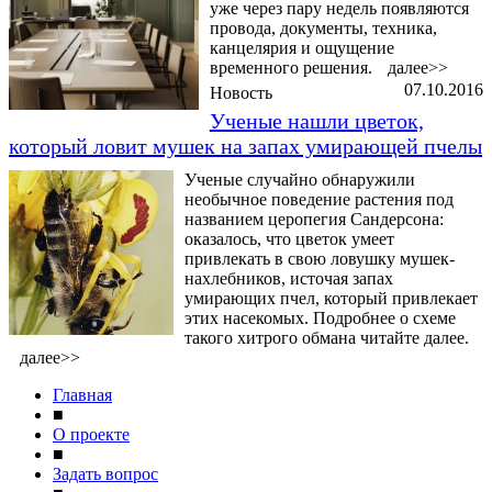
уже через пару недель появляются
провода, документы, техника,
канцелярия и ощущение
временного решения.
далее>>
07.10.2016
Новость
Ученые нашли цветок,
который ловит мушек на запах умирающей пчелы
Ученые случайно обнаружили
необычное поведение растения под
названием церопегия Сандерсона:
оказалось, что цветок умеет
привлекать в свою ловушку мушек-
нахлебников, источая запах
умирающих пчел, который привлекает
этих насекомых. Подробнее о схеме
такого хитрого обмана читайте далее.
далее>>
Главная
■
О проекте
■
Задать вопрос