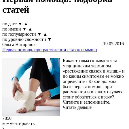
статей
по дате
▼
▲
по имени
▼
▲
по популярности
▼
▲
по уровню сложности
▼
19.05.2016
Ольга Нагорнюк
Первая помощь при растяжении связок и мышц
Какая травма скрывается за
медицинским термином
«растяжение связок и мышц» и
по каким симптомам ее можно
определить? Какой должна
быть первая помощь при
растяжении и в каких случаях
стоит обратиться к врачу?
Читайте и запоминайте.
Читать дальше
7850
комментировать
3