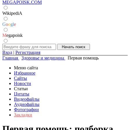
MEGAPOISK.COM
WikipediA
G
o
o
g
l
e
M
egapoisk
Вход
|
Регистрация
Главная
Здоровье и медицина
Первая помощь
Меню сайта
Избранное
Сайты
Новости
Статьи
Цитаты
Видеофайлы
Аудиофайлы
Фотографии
Закладки
Первая помощь: подборка