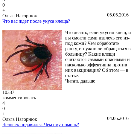
0
+
05.05.2016
Ольга Нагорнюк
Что вас ждет после укуса клеща?
Что делать, если укусил клещ, и
вы смогли сами извлечь его из-
под кожи? Чем обработать
ранку, и нужно ли обращаться в
больницу? Какие клещи
считаются самыми опасными и
насколько эффективна против
них вакцинация? Об этом — в
статье.
Читать дальше
10337
комментировать
4
0
+
04.05.2016
Ольга Нагорнюк
Человек подавился. Чем ему помочь?