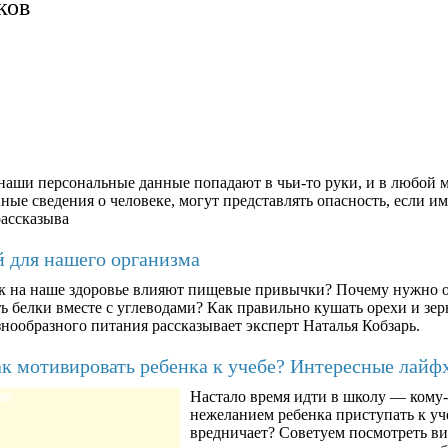
ков
аши персональные данные попадают в чьи-то руки, и в любой м
ые сведения о человеке, могут представлять опасность, если им
рассказыва
й для нашего организма
к на наше здоровье влияют пищевые привычки? Почему нужно о
ть белки вместе с углеводами? Как правильно кушать орехи и з
знообразного питания рассказывает эксперт Наталья Кобзарь.
к мотивировать ребенка к учебе? Интересные лайф
Настало время идти в школу — кому-т
80
нежеланием ребенка приступать к уче
вредничает? Советуем посмотреть ви