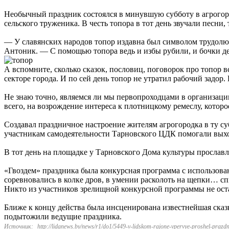
Необычный праздник состоялся в минувшую субботу в агрогоро
сельского труженика. В честь топора в тот день звучали пес
— У славянских народов топор издавна был символом трудолю
Антоник. — С помощью топора ведь и избы рубили, и бочки дела
А вспомните, сколько сказок, пословиц, поговорок про топор вс
секторе города. И по сей день топор не утратил рабочий задор
Не знаю точно, являемся ли мы первопроходцами в организации
всего, на возрождение интереса к плотницкому ремеслу, которо
Создавал праздничное настроение жителям агрогородка в ту су
участникам самодеятельности Тарновского ЦДК помогали выход
В тот день на площадке у Тарновского Дома культуры прослав
«Гвоздем» праздника была конкурсная программа с использов
соревновались в колке дров, в умении расколоть на щепки… сп
Никто из участников зрелищной конкурсной программы не оста
Ближе к концу действа была инсценирована известнейшая сказк
подытожили ведущие праздника.
Источник:
http://lidanews.by/news/r1/do1/5449-v-lidskom-rajone-vpervye-proshel-prazdn