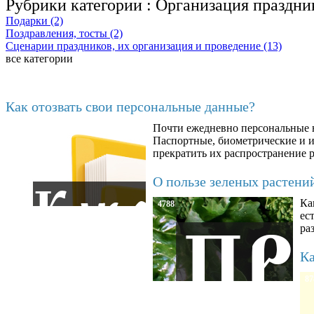
Рубрики категории :
Организация праздни
Подарки (2)
Поздравления, тосты (2)
Сценарии праздников, их организация и проведение (13)
все категории
Последние добавленные материалы
Как отозвать свои персональные данные?
Почти ежедневно персональные н
6602
Паспортные, биометрические и ин
прекратить их распространение 
О пользе зеленых растени
Ка
4788
ес
ра
Ка
87