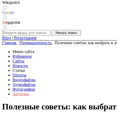
WikipediA
G
o
o
g
l
e
M
egapoisk
Вход
|
Регистрация
Главная
Промышленность
Полезные советы: как выбрать и 
Меню сайта
Избранное
Сайты
Новости
Статьи
Цитаты
Видеофайлы
Аудиофайлы
Фотографии
Закладки
Полезные советы: как выбрат