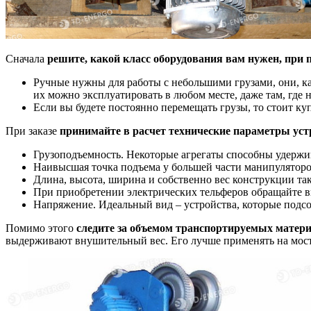
Сначала
решите, какой класс оборудования вам нужен, при 
Ручные нужны для работы с небольшими грузами, они, ка
их можно эксплуатировать в любом месте, даже там, где 
Если вы будете постоянно перемещать грузы, то стоит ку
При заказе
принимайте в расчет технические параметры уст
Грузоподъемность. Некоторые агрегаты способны удержив
Наивысшая точка подъема у большей части манипуляторо
Длина, высота, ширина и собственно вес конструкции та
При приобретении электрических тельферов обращайте вн
Напряжение. Идеальный вид – устройства, которые подсое
Помимо этого
следите за объемом транспортируемых матер
выдерживают внушительный вес. Его лучше применять на мост