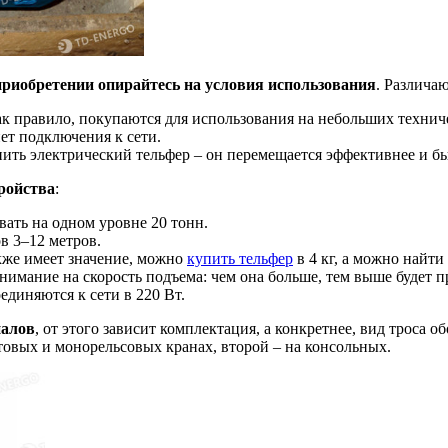
приобретении опирайтесь на условия использования
. Различа
к правило, покупаются для использования на небольших технич
нет подключения к сети.
пить электрический тельфер – он перемещается эффективнее и б
ройства
:
ать на одном уровне 20 тонн.
в 3–12 метров.
кже имеет значение, можно
купить тельфер
в 4 кг, а можно найти 
имание на скорость подъема: чем она больше, тем выше будет п
диняются к сети в 220 Вт.
иалов
, от этого зависит комплектация, а конкретнее, вид троса
овых и монорельсовых кранах, второй – на консольных.