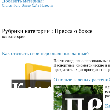
Добавить материал:
Статья
Фото
Видео
Сайт
Новости
Рубрики категории :
Пресса о боксе
все категории
Последние добавленные материалы
Как отозвать свои персональные данные?
Почти ежедневно персональные н
6602
Паспортные, биометрические и ин
прекратить их распространение 
О пользе зеленых растени
Ка
4788
ес
ра
Ка