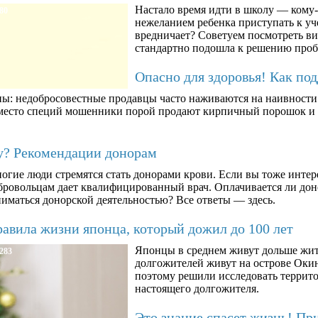
Настало время идти в школу — кому-т
80
нежеланием ребенка приступать к уче
вредничает? Советуем посмотреть ви
стандартно подошла к решению про
Опасно для здоровья! Как по
ны: недобросовестные продавцы часто наживаются на наивности п
вместо специй мошенники порой продают кирпичный порошок и к
му? Рекомендации донорам
огие люди стремятся стать донорами крови. Если вы тоже интер
бровольцам дает квалифицированный врач. Оплачивается ли дон
ниматься донорской деятельностью? Все ответы — здесь.
авила жизни японца, который дожил до 100 лет
Японцы в среднем живут дольше жит
283
долгожителей живут на острове Окин
поэтому решили исследовать террито
настоящего долгожителя.
Это знание спасет жизнь! Пр