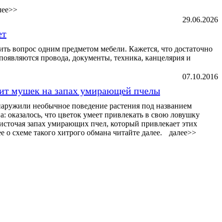
лее>>
29.06.2026
ет
ь вопрос одним предметом мебели. Кажется, что достаточно
ь появляются провода, документы, техника, канцелярия и
07.10.2016
вит мушек на запах умирающей пчелы
аружили необычное поведение растения под названием
: оказалось, что цветок умеет привлекать в свою ловушку
источая запах умирающих пчел, который привлекает этих
 о схеме такого хитрого обмана читайте далее.
далее>>