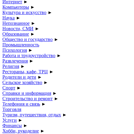
Интернет
►
Компьютеры
►
Культура и искусство
►
Наука
►
Непознанное
►
Новости, СМИ
►
Образование
►
Общество и государство
►
Промышленность
Психология
►
Работа и трудоустройство
►
Развлечения
►
Религия
►
Рестораны, кафе, ТРЦ
►
Родители и дети
►
Сельское хозяйство
►
Спорт
►
Справки и информация
►
Строительство и ремонт
►
Телефония и связь
►
Торговля
Туризм, путешествия, отдых
►
Услуги
►
Финансы
►
Хобби, рукоделие
►