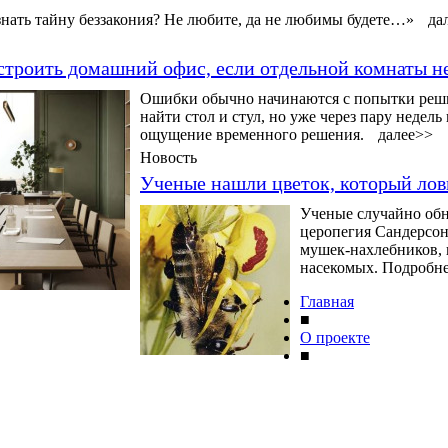
нать тайну беззакония? Не любите, да не любимы будете…»
да
строить домашний офис, если отдельной комнаты н
Ошибки обычно начинаются с попытки решит
найти стол и стул, но уже через пару недел
ощущение временного решения.
далее>>
Новость
Ученые нашли цветок, который ло
Ученые случайно обн
церопегия Сандерсона
мушек-нахлебников, 
насекомых. Подробнее
Главная
■
О проекте
■