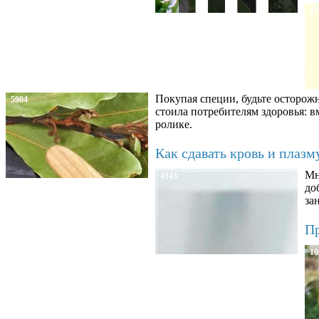
87
Покупая специи, будьте осторож
5904
стоила потребителям здоровья: 
ролике.
Как сдавать кровь и плаз
Мн
4143
до
за
Пр
10