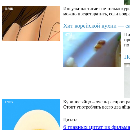
Инсульт настигает не только кур
11808
можно предотвратить, если вовре
Хит корейской кухни — сал
По
6734
пр
по
По
88
Куриное яйцо – очень распростра
17055
Стоит употреблять всего два яйц
Цитата
6 главных цитат из фильм