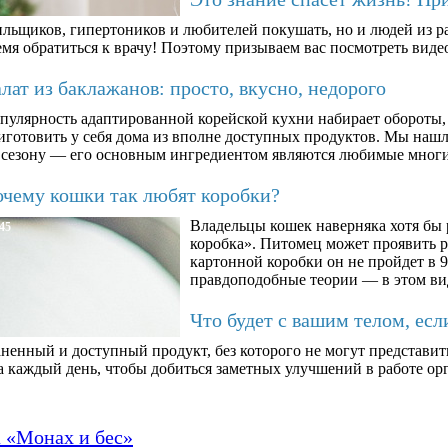
ильщиков, гипертоников и любителей покушать, но и людей из ра
мя обратиться к врачу! Поэтому призываем вас посмотреть видео
ат из баклажанов: просто, вкусно, недорого
пулярность адаптированной корейской кухни набирает обороты,
иготовить у себя дома из вполне доступных продуктов. Мы нашли
 сезону — его основным ингредиентом являются любимые мног
чему кошки так любят коробки?
Владельцы кошек наверняка хотя бы 
45
коробка». Питомец может проявить 
картонной коробки он не пройдет в 9
правдоподобные теории — в этом ви
Что будет с вашим телом, есл
ненный и доступный продукт, без которого не могут представит
а каждый день, чтобы добиться заметных улучшений в работе орг
а «Монах и бес»