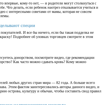
о впервые, кому-то нет, — и родители могут столкнуться с
бе. Что делать, если ребенок наотрез отказывается учиться и
део с интересными советами от мамы, которая не совсем
блемы.
дделывают специи
окупателей. И все бы ничего, если бы такая подделка не
раску! Подробнее об уловках торговцев смотрите в этом
есуетесь донорством, посмотрите видео, где рекомендации
орство? Как часто можно сдавать кровь? Кому можно
елей любых других стран мира — 82 года. А больше всего
ава. Этим фактом заинтересовались авторы данного видео, и
рию острова, культуру и обычаи, чтобы составить свод правил
изнаки надвигающегося инсульта