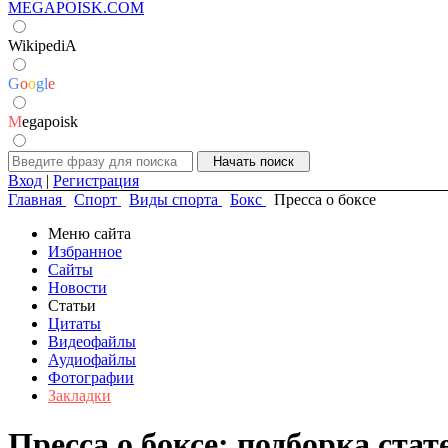
MEGAPOISK.COM
WikipediA
G
o
o
g
l
e
M
egapoisk
Вход
|
Регистрация
Главная
Спорт
Виды спорта
Бокс
Пресса о боксе
Меню сайта
Избранное
Сайты
Новости
Статьи
Цитаты
Видеофайлы
Аудиофайлы
Фотографии
Закладки
Пресса о боксе: подборка стат