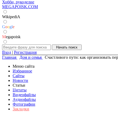
Хобби, рукоделие
MEGAPOISK.COM
WikipediA
G
o
o
g
l
e
M
egapoisk
Вход
|
Регистрация
Главная
Дом и семья
Счастливого пути: как организовать пе
Меню сайта
Избранное
Сайты
Новости
Статьи
Цитаты
Видеофайлы
Аудиофайлы
Фотографии
Закладки