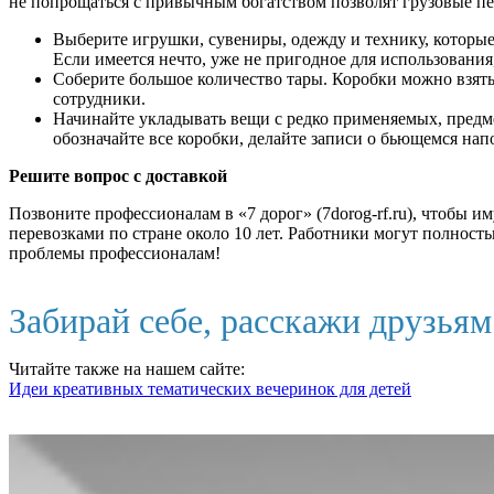
не попрощаться с привычным богатством позволят грузовые пер
Выберите игрушки, сувениры, одежду и технику, которые
Если имеется нечто, уже не пригодное для использовани
Соберите большое количество тары. Коробки можно взять 
сотрудники.
Начинайте укладывать вещи с редко применяемых, предме
обозначайте все коробки, делайте записи о бьющемся нап
Решите вопрос с доставкой
Позвоните профессионалам в «7 дорог» (7dorog-rf.ru), чтобы и
перевозками по стране около 10 лет. Работники могут полност
проблемы профессионалам!
Забирай себе, расскажи друзья
Читайте также на нашем сайте:
Идеи креативных тематических вечеринок для детей