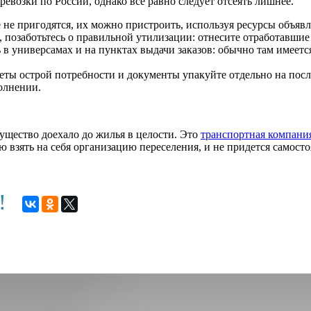
евозки по России, однако все равно следует отсеять лишнее.
 не пригодятся, их можно пристроить, используя ресурсы объявл
я, позаботьтесь о правильной утилизации: отнесите отработавши
в универсамах и на пунктах выдачи заказов: обычно там имеетс
ты острой потребности и документы упакуйте отдельно на после
олнении.
мущество доехало до жилья в целости. Это
транспортная компани
ью взять на себя организацию переселения, и не придется самос
м!